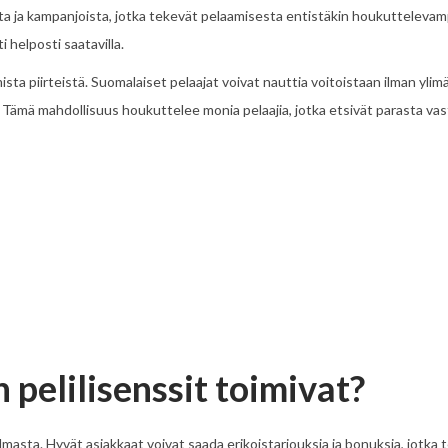
sta ja kampanjoista, jotka tekevät pelaamisesta entistäkin houkuttelevam
i helposti saatavilla.
a piirteistä. Suomalaiset pelaajat voivat nauttia voitoistaan ilman ylimää
ämä mahdollisuus houkuttelee monia pelaajia, jotka etsivät parasta vas
 pelilisenssit toimivat?
asta. Hyvät asiakkaat voivat saada erikoistarjouksia ja bonuksia, jotka 