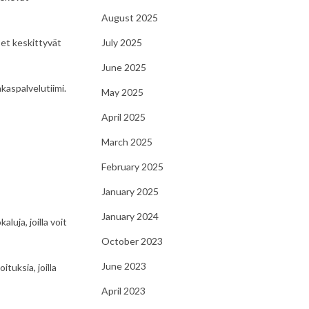
August 2025
set keskittyvät
July 2025
June 2025
akaspalvelutiimi.
May 2025
April 2025
March 2025
February 2025
January 2025
January 2024
uja, joilla voit
October 2023
June 2023
tuksia, joilla
April 2023