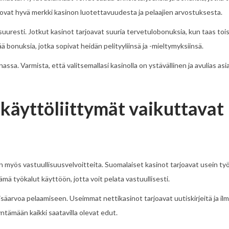
vat hyvä merkki kasinon luotettavuudesta ja pelaajien arvostuksesta.
a suuresti. Jotkut kasinot tarjoavat suuria tervetulobonuksia, kun taas toi
tää bonuksia, jotka sopivat heidän pelityyliinsä ja -mieltymyksiinsä.
ssa. Varmista, että valitsemallasi kasinolla on ystävällinen ja avulias asi
käyttöliittymät vaikuttavat
yös vastuullisuusvelvoitteita. Suomalaiset kasinot tarjoavat usein työkal
 nämä työkalut käyttöön, jotta voit pelata vastuullisesti.
säarvoa pelaamiseen. Useimmat nettikasinot tarjoavat uutiskirjeitä ja ilmoi
tämään kaikki saatavilla olevat edut.