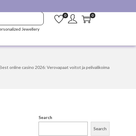
0
0
ersonalized Jewellery
Best online casino 2026: Verovapaat voitot ja pelivalikoima
Search
Search