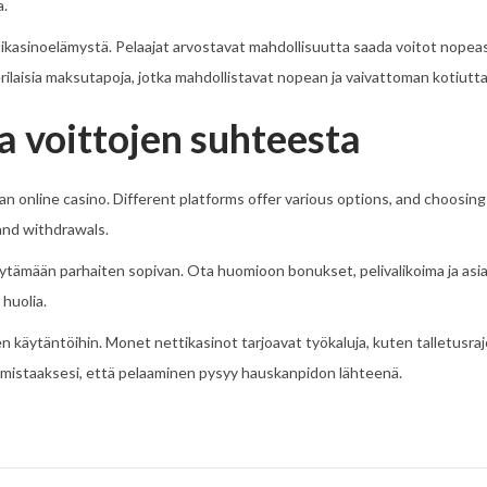
a.
kasinoelämystä. Pelaajat arvostavat mahdollisuutta saada voitot nopeasti
rilaisia maksutapoja, jotka mahdollistavat nopean ja vaivattoman kotiutt
a voittojen suhteesta
 online casino. Different platforms offer various options, and choosing
and withdrawals.
a löytämään parhaiten sopivan. Ota huomioon bonukset, pelivalikoima ja asi
 huolia.
käytäntöihin. Monet nettikasinot tarjoavat työkaluja, kuten talletusrajoj
varmistaaksesi, että pelaaminen pysyy hauskanpidon lähteenä.