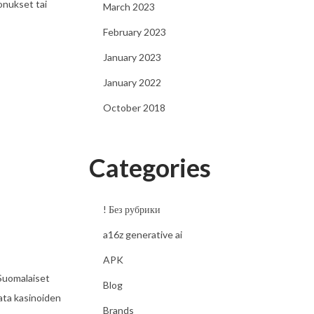
bonukset tai
March 2023
February 2023
January 2023
January 2022
October 2018
Categories
! Без рубрики
a16z generative ai
APK
. Suomalaiset
Blog
rata kasinoiden
Brands