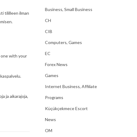
Business, Small Business
 tililleen ilman
CH
amisen.
CIB
Computers, Games
EC
 one with your
Forex News
Games
akaspalvelu.
Internet Business, Affiliate
a ja aikarajoja,
Programs
Küçükçekmece Escort
News
OM