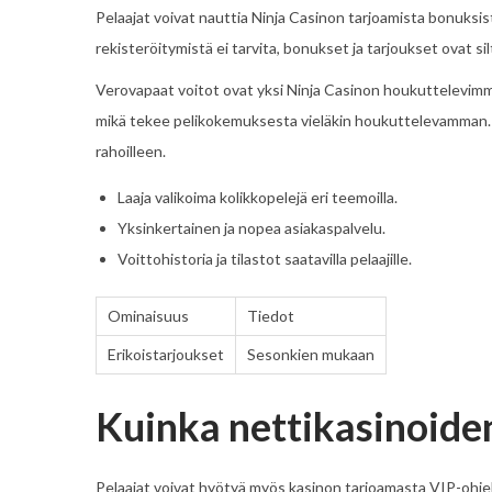
Pelaajat voivat nauttia Ninja Casinon tarjoamista bonuksi
rekisteröitymistä ei tarvita, bonukset ja tarjoukset ovat silt
Verovapaat voitot ovat yksi Ninja Casinon houkuttelevimmist
mikä tekee pelikokemuksesta vieläkin houkuttelevamman. T
rahoilleen.
Laaja valikoima kolikkopelejä eri teemoilla.
Yksinkertainen ja nopea asiakaspalvelu.
Voittohistoria ja tilastot saatavilla pelaajille.
Ominaisuus
Tiedot
Erikoistarjoukset
Sesonkien mukaan
Kuinka nettikasinoiden
Pelaajat voivat hyötyä myös kasinon tarjoamasta VIP-ohjelm