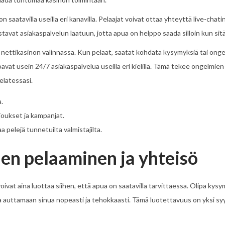
 saatavilla useilla eri kanavilla. Pelaajat voivat ottaa yhteyttä live-chat
tavat asiakaspalvelun laatuun, jotta apua on helppo saada silloin kun sitä
 nettikasinon valinnassa. Kun pelaat, saatat kohdata kysymyksiä tai ongel
avat usein 24/7 asiakaspalvelua useilla eri kielillä. Tämä tekee ongelmien
elatessasi.
a.
joukset ja kampanjat.
a pelejä tunnetuilta valmistajilta.
nen pelaaminen ja yhteisö
oivat aina luottaa siihen, että apua on saatavilla tarvittaessa. Olipa kys
ina auttamaan sinua nopeasti ja tehokkaasti. Tämä luotettavuus on yksi sy