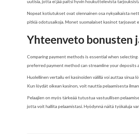
uutisia, jotta ei jää paitsi hyvin houkuttelevista tarjouksist
Nopeat kotiutukset ovat olennainen osa nykyaikaista netti
pitkiä odotusaikoja. Monet suomalaiset kasinot tarjoavat e
Yhteenveto bonusten j
Comparing payment methods is essential when selecting an
preferred payment method can streamline your deposits 
Huolellinen vertailu eri kasinoiden välillä voi auttaa sinu
Kun löydät oikean kasinon, voit nauttia pelaamisesta ilman
Pelaajien on myös tärkeää tutustua vastuullisen pelaamisen 
jotta voit hallita pelaamistasi. Hyödynnä näitä työkaluja 
A
l
l