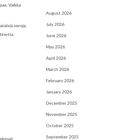
paa. Vaikka
August 2026
July 2026
räisiä veroja,
tinetta
June 2026
May 2026
April 2026
March 2026
February 2026
January 2026
December 2025
November 2025
October 2025
September 2025
tekevät