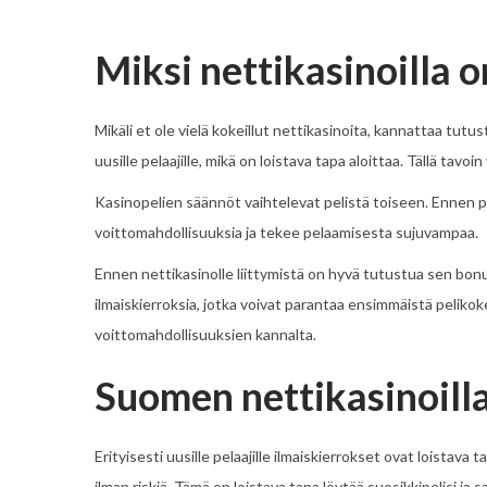
o
o
s
s
Miksi nettikasinoilla o
t
t
e
e
Mikäli et ole vielä kokeillut nettikasinoita, kannattaa tutu
d
d
uusille pelaajille, mikä on loistava tapa aloittaa. Tällä tavoin
o
i
n
Kasinopelien säännöt vaihtelevat pelistä toiseen. Ennen p
n
voittomahdollisuuksia ja tekee pelaamisesta sujuvampaa.
Ennen nettikasinolle liittymistä on hyvä tutustua sen bonu
ilmaiskierroksia, jotka voivat parantaa ensimmäistä peliko
voittomahdollisuuksien kannalta.
Suomen nettikasinoilla
Erityisesti uusille pelaajille ilmaiskierrokset ovat loistav
ilman riskiä. Tämä on loistava tapa löytää suosikkipelisi j