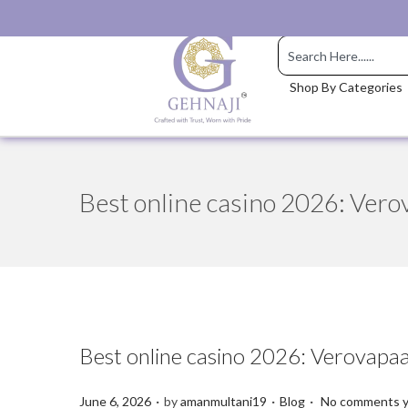
Shop By Categories
Best online casino 2026: Verov
Best online casino 2026: Verovapaat
.
.
.
P
P
June 6, 2026
by
amanmultani19
Blog
No comments 