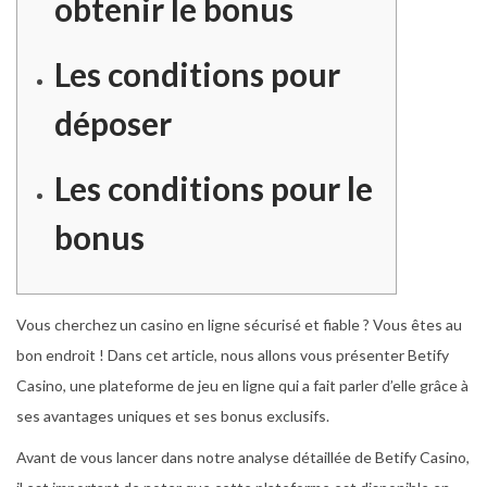
obtenir le bonus
Les conditions pour
déposer
Les conditions pour le
bonus
Vous cherchez un casino en ligne sécurisé et fiable ? Vous êtes au
bon endroit ! Dans cet article, nous allons vous présenter Betify
Casino, une plateforme de jeu en ligne qui a fait parler d’elle grâce à
ses avantages uniques et ses bonus exclusifs.
Avant de vous lancer dans notre analyse détaillée de Betify Casino,