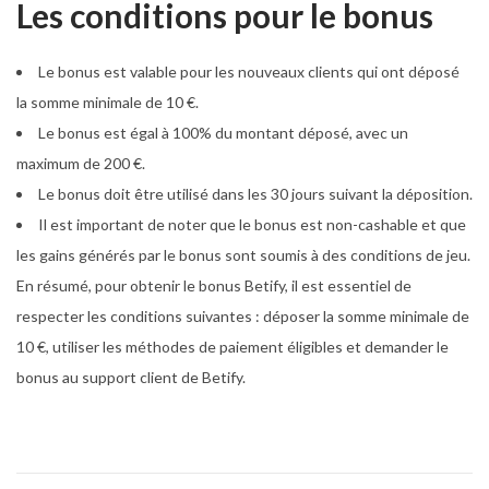
Les conditions pour le bonus
Le bonus est valable pour les nouveaux clients qui ont déposé
la somme minimale de 10 €.
Le bonus est égal à 100% du montant déposé, avec un
maximum de 200 €.
Le bonus doit être utilisé dans les 30 jours suivant la déposition.
Il est important de noter que le bonus est non-cashable et que
les gains générés par le bonus sont soumis à des conditions de jeu.
En résumé, pour obtenir le bonus Betify, il est essentiel de
respecter les conditions suivantes : déposer la somme minimale de
10 €, utiliser les méthodes de paiement éligibles et demander le
bonus au support client de Betify.
W
i
n