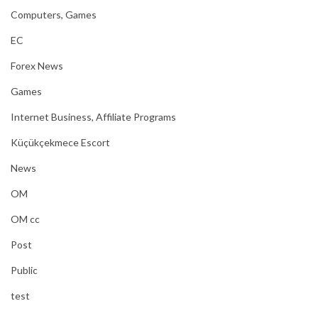
Computers, Games
EC
Forex News
Games
Internet Business, Affiliate Programs
Küçükçekmece Escort
News
OM
OM cc
Post
Public
test