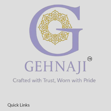
Quick Links