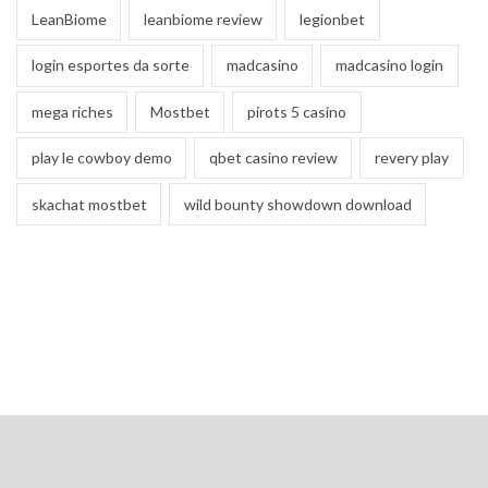
LeanBiome
leanbiome review
legionbet
login esportes da sorte
madcasino
madcasino login
mega riches
Mostbet
pirots 5 casino
play le cowboy demo
qbet casino review
revery play
skachat mostbet
wild bounty showdown download