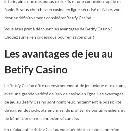
loterie, ainsi que des bonus exclusifs et une connexion rapide et
fiable. Si vous cherchez un casino en ligne sécurisé et fiable, vous
devriez définitivement considérer Betify Casino.
Vous êtes prêt à découvrir les avantages de Betify Casino ?
Cliquez sur le lien ci-dessous pour en savoir plus !
Les avantages de jeu au
Betify Casino
Le Betify Casino offre un environnement de jeu unique et excitant,
avec une grande variété de jeux de casino en ligne. Les avantages
de jeu au Betify Casino sont nombreux, notamment la possibilité
de gagner des jackpots énormes, de profiter de bonus réguliers et
de bénéficier d’une connexion sécurisée.
En rejoignant le Betify Casino, vous bénéficiez d’une connexion