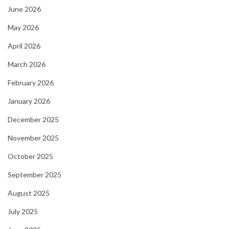
June 2026
May 2026
April 2026
March 2026
February 2026
January 2026
December 2025
November 2025
October 2025
September 2025
August 2025
July 2025