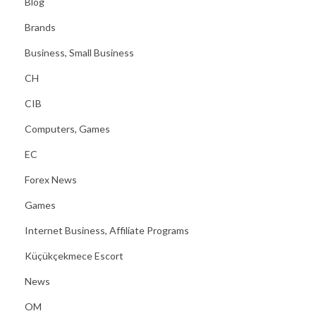
Blog
Brands
Business, Small Business
CH
CIB
Computers, Games
EC
Forex News
Games
Internet Business, Affiliate Programs
Küçükçekmece Escort
News
OM