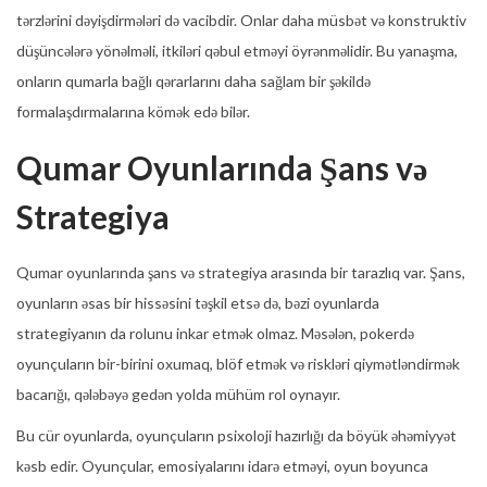
tərzlərini dəyişdirmələri də vacibdir. Onlar daha müsbət və konstruktiv
düşüncələrə yönəlməli, itkiləri qəbul etməyi öyrənməlidir. Bu yanaşma,
onların qumarla bağlı qərarlarını daha sağlam bir şəkildə
formalaşdırmalarına kömək edə bilər.
Qumar Oyunlarında Şans və
Strategiya
Qumar oyunlarında şans və strategiya arasında bir tarazlıq var. Şans,
oyunların əsas bir hissəsini təşkil etsə də, bəzi oyunlarda
strategiyanın da rolunu inkar etmək olmaz. Məsələn, pokerdə
oyunçuların bir-birini oxumaq, blöf etmək və riskləri qiymətləndirmək
bacarığı, qələbəyə gedən yolda mühüm rol oynayır.
Bu cür oyunlarda, oyunçuların psixoloji hazırlığı da böyük əhəmiyyət
kəsb edir. Oyunçular, emosiyalarını idarə etməyi, oyun boyunca