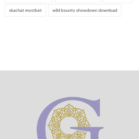
skachat mostbet
wild bounty showdown download