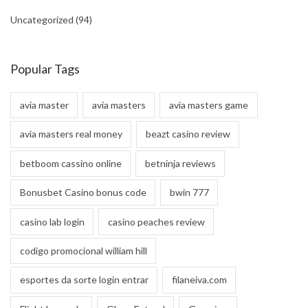
Uncategorized
(94)
Popular Tags
avia master
avia masters
avia masters game
avia masters real money
beazt casino review
betboom cassino online
betninja reviews
Bonusbet Casino bonus code
bwin 777
casino lab login
casino peaches review
codigo promocional william hill
esportes da sorte login entrar
filaneiva.com