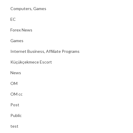
Computers, Games
EC
Forex News
Games
Internet Business, Affiliate Programs
Küçükçekmece Escort
News
OM
OM cc
Post
Public
test