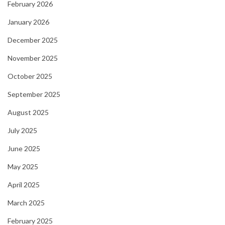
February 2026
January 2026
December 2025
November 2025
October 2025
September 2025
August 2025
July 2025
June 2025
May 2025
April 2025
March 2025
February 2025