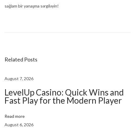
sağlam bir yanaşma sərgiləyin!
S
k
y
C
i
Related Posts
t
y
C
August 7, 2026
a
LevelUp Casino: Quick Wins and
s
Fast Play for the Modern Player
i
n
Read more
o
August 6, 2026
: