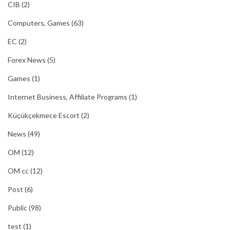
CIB
(2)
Computers, Games
(63)
EC
(2)
Forex News
(5)
Games
(1)
Internet Business, Affiliate Programs
(1)
Küçükçekmece Escort
(2)
News
(49)
OM
(12)
OM cc
(12)
Post
(6)
Public
(98)
test
(1)