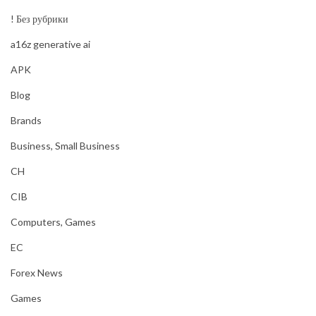
! Без рубрики
a16z generative ai
APK
Blog
Brands
Business, Small Business
CH
CIB
Computers, Games
EC
Forex News
Games