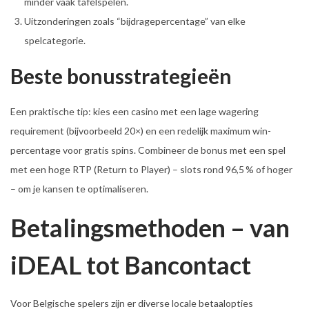
minder vaak tafelspelen.
Uitzonderingen zoals “bijdragepercentage” van elke
spelcategorie.
Beste bonusstrategieën
Een praktische tip: kies een casino met een lage wagering
requirement (bijvoorbeeld 20×) en een redelijk maximum win-
percentage voor gratis spins. Combineer de bonus met een spel
met een hoge RTP (Return to Player) – slots rond 96,5 % of hoger
– om je kansen te optimaliseren.
Betalingsmethoden – van
iDEAL tot Bancontact
Voor Belgische spelers zijn er diverse locale betaalopties