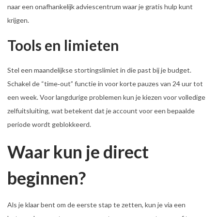
naar een onafhankelijk adviescentrum waar je gratis hulp kunt
krijgen.
Tools en limieten
Stel een maandelijkse stortingslimiet in die past bij je budget.
Schakel de “time‑out” functie in voor korte pauzes van 24 uur tot
een week. Voor langdurige problemen kun je kiezen voor volledige
zelfuitsluiting, wat betekent dat je account voor een bepaalde
periode wordt geblokkeerd.
Waar kun je direct
beginnen?
Als je klaar bent om de eerste stap te zetten, kun je via een