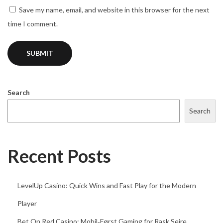
u
Save my name, email, and website in this browser for the next
n
time I comment.
d
A
u
s
z
Search
a
Search
h
l
u
Recent Posts
n
g
LevelUp Casino: Quick Wins and Fast Play for the Modern
s
m
Player
e
Bet On Red Casino: Mobil‑Først Gaming for Rask Seire