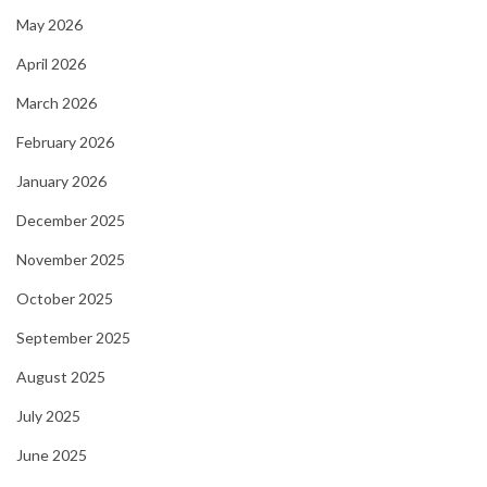
May 2026
April 2026
March 2026
February 2026
January 2026
December 2025
November 2025
October 2025
September 2025
August 2025
July 2025
June 2025