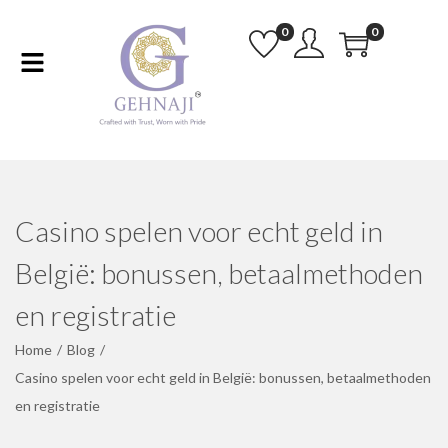
0
0
Casino spelen voor echt geld in
België: bonussen, betaalmethoden
en registratie
Home
/
Blog
/
Casino spelen voor echt geld in België: bonussen, betaalmethoden
en registratie