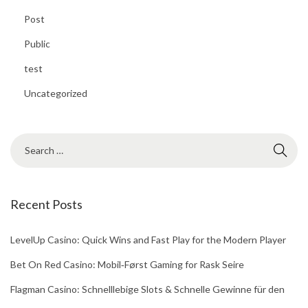
Post
Public
test
Uncategorized
Recent Posts
LevelUp Casino: Quick Wins and Fast Play for the Modern Player
Bet On Red Casino: Mobil‑Først Gaming for Rask Seire
Flagman Casino: Schnelllebige Slots & Schnelle Gewinne für den