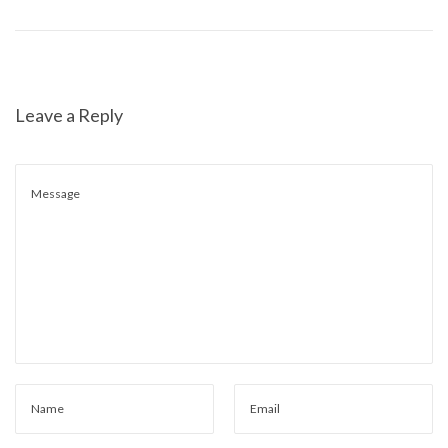
h
l
u
n
Leave a Reply
g
s
a
r
t
e
n
,
E
i
n
‑