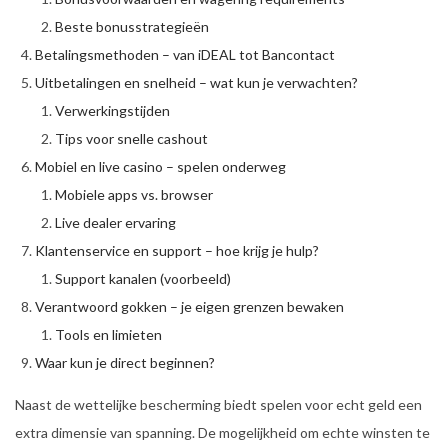
Beste bonusstrategieën
Betalingsmethoden – van iDEAL tot Bancontact
Uitbetalingen en snelheid – wat kun je verwachten?
Verwerkingstijden
Tips voor snelle cashout
Mobiel en live casino – spelen onderweg
Mobiele apps vs. browser
Live dealer ervaring
Klantenservice en support – hoe krijg je hulp?
Support kanalen (voorbeeld)
Verantwoord gokken – je eigen grenzen bewaken
Tools en limieten
Waar kun je direct beginnen?
Naast de wettelijke bescherming biedt spelen voor echt geld een
extra dimensie van spanning. De mogelijkheid om echte winsten te