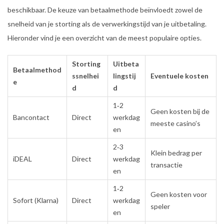
beschikbaar. De keuze van betaalmethode beïnvloedt zowel de
snelheid van je storting als de verwerkingstijd van je uitbetaling.
Hieronder vind je een overzicht van de meest populaire opties.
Storting
Uitbeta
Betaalmethod
ssnelhei
lingstij
Eventuele kosten
e
d
d
1‑2
Geen kosten bij de
Bancontact
Direct
werkdag
meeste casino’s
en
2‑3
Klein bedrag per
iDEAL
Direct
werkdag
transactie
en
1‑2
Geen kosten voor
Sofort (Klarna)
Direct
werkdag
speler
en