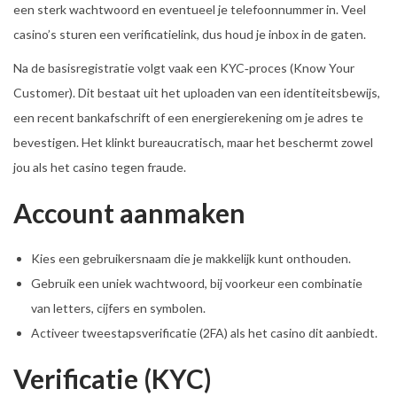
een sterk wachtwoord en eventueel je telefoonnummer in. Veel
casino’s sturen een verificatielink, dus houd je inbox in de gaten.
Na de basisregistratie volgt vaak een KYC‑proces (Know Your
Customer). Dit bestaat uit het uploaden van een identiteitsbewijs,
een recent bankafschrift of een energierekening om je adres te
bevestigen. Het klinkt bureaucratisch, maar het beschermt zowel
jou als het casino tegen fraude.
Account aanmaken
Kies een gebruikersnaam die je makkelijk kunt onthouden.
Gebruik een uniek wachtwoord, bij voorkeur een combinatie
van letters, cijfers en symbolen.
Activeer tweestapsverificatie (2FA) als het casino dit aanbiedt.
Verificatie (KYC)