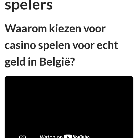
spelers
Waarom kiezen voor
casino spelen voor echt
geld in België?