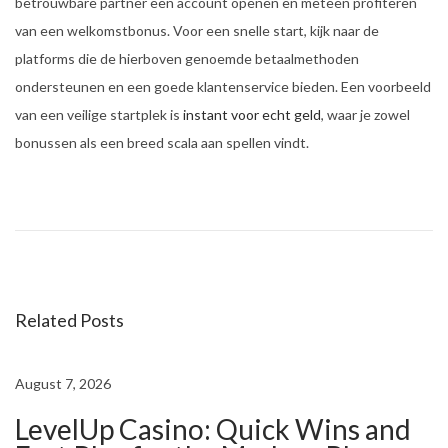
betrouwbare partner een account openen en meteen profiteren
van een welkomstbonus. Voor een snelle start, kijk naar de
platforms die de hierboven genoemde betaalmethoden
ondersteunen en een goede klantenservice bieden. Een voorbeeld
van een veilige startplek is
instant voor echt geld
, waar je zowel
bonussen als een breed scala aan spellen vindt.
M
o
n
e
y
Related Posts
T
r
a
August 7, 2026
i
LevelUp Casino: Quick Wins and
n