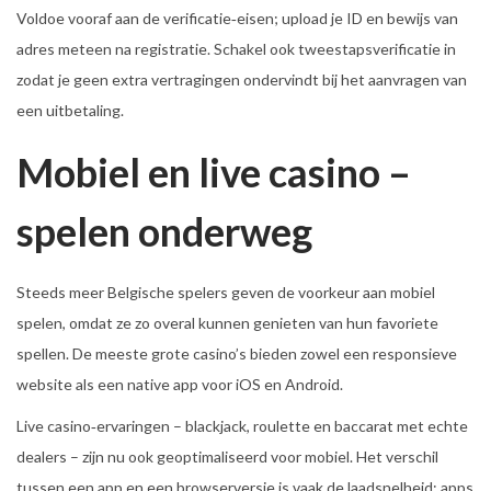
Voldoe vooraf aan de verificatie‑eisen; upload je ID en bewijs van
adres meteen na registratie. Schakel ook tweestapsverificatie in
zodat je geen extra vertragingen ondervindt bij het aanvragen van
een uitbetaling.
Mobiel en live casino –
spelen onderweg
Steeds meer Belgische spelers geven de voorkeur aan mobiel
spelen, omdat ze zo overal kunnen genieten van hun favoriete
spellen. De meeste grote casino’s bieden zowel een responsieve
website als een native app voor iOS en Android.
Live casino‑ervaringen – blackjack, roulette en baccarat met echte
dealers – zijn nu ook geoptimaliseerd voor mobiel. Het verschil
tussen een app en een browserversie is vaak de laadsnelheid; apps