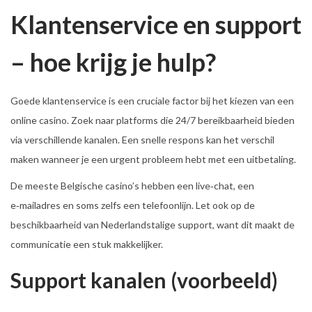
Klantenservice en support
– hoe krijg je hulp?
Goede klantenservice is een cruciale factor bij het kiezen van een
online casino. Zoek naar platforms die 24/7 bereikbaarheid bieden
via verschillende kanalen. Een snelle respons kan het verschil
maken wanneer je een urgent probleem hebt met een uitbetaling.
De meeste Belgische casino’s hebben een live‑chat, een
e‑mailadres en soms zelfs een telefoonlijn. Let ook op de
beschikbaarheid van Nederlandstalige support, want dit maakt de
communicatie een stuk makkelijker.
Support kanalen (voorbeeld)