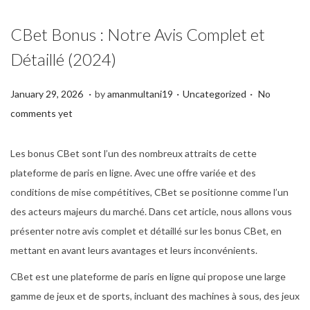
CBet Bonus : Notre Avis Complet et
Détaillé (2024)
.
.
.
P
J
P
January 29, 2026
by
amanmultani19
Uncategorized
No
o
a
o
comments yet
s
n
s
t
u
t
Les bonus CBet sont l’un des nombreux attraits de cette
e
a
e
plateforme de paris en ligne. Avec une offre variée et des
d
r
d
conditions de mise compétitives, CBet se positionne comme l’un
o
y
i
des acteurs majeurs du marché. Dans cet article, nous allons vous
n
2
n
présenter notre avis complet et détaillé sur les bonus CBet, en
9
mettant en avant leurs avantages et leurs inconvénients.
,
CBet est une plateforme de paris en ligne qui propose une large
2
gamme de jeux et de sports, incluant des machines à sous, des jeux
0