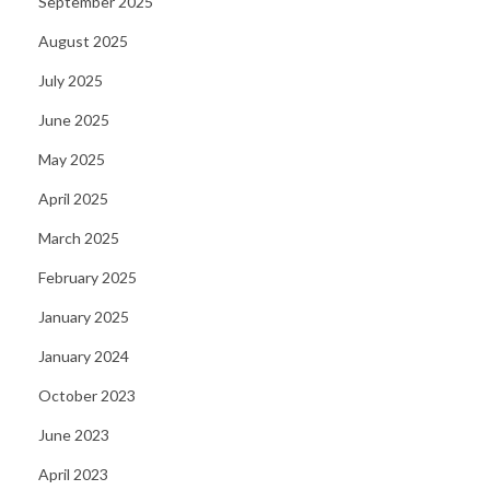
September 2025
August 2025
July 2025
June 2025
May 2025
April 2025
March 2025
February 2025
January 2025
January 2024
October 2023
June 2023
April 2023