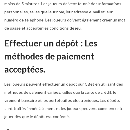
moins de 5 minutes. Les joueurs doivent fournir des informations
personnelles, telles que leur nom, leur adresse e-mail et leur
numéro de téléphone. Les joueurs doivent également créer un mot
de passe et accepter les conditions de jeu.
Effectuer un dépôt : Les
méthodes de paiement
acceptées.
Les joueurs peuvent effectuer un dépôt sur CBet en utilisant des
méthodes de paiement variées, telles que la carte de crédit, le
virement bancaire et les portefeuilles électroniques. Les dépôts
sont traités immédiatement et les joueurs peuvent commencer à
jouer dès que le dépôt est confirmé.