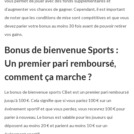
vous permet de jouer avec des fonds supplémentaires et
d’augmenter vos chances de gagner. Cependant, il est important
de noter que les conditions de mise sont compétitives et que vous
devez parier votre bonus au moins 30 fois avant de pouvoir retirer
vos gains.
Bonus de bienvenue Sports :
Un premier pari remboursé,
comment ça marche ?
Le bonus de bienvenue sports CBet est un premier pari remboursé
jusqu’à 100 €. Cela signifie que si vous pariez 100 € sur un
événement sportif et que vous perdez, vous recevrez 100 € pour
parier à nouveau. Le bonus est valable pour les joueurs qui
déposent au moins 20 € et parient au moins 10 € sur un
événement sportif.