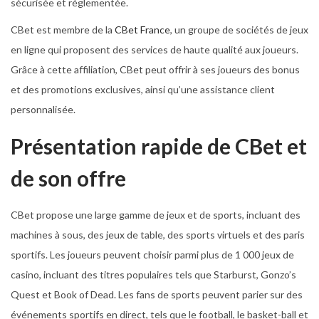
sécurisée et réglementée.
CBet est membre de la
CBet France
, un groupe de sociétés de jeux
en ligne qui proposent des services de haute qualité aux joueurs.
Grâce à cette affiliation, CBet peut offrir à ses joueurs des bonus
et des promotions exclusives, ainsi qu’une assistance client
personnalisée.
Présentation rapide de CBet et
de son offre
CBet propose une large gamme de jeux et de sports, incluant des
machines à sous, des jeux de table, des sports virtuels et des paris
sportifs. Les joueurs peuvent choisir parmi plus de 1 000 jeux de
casino, incluant des titres populaires tels que Starburst, Gonzo’s
Quest et Book of Dead. Les fans de sports peuvent parier sur des
événements sportifs en direct, tels que le football, le basket-ball et