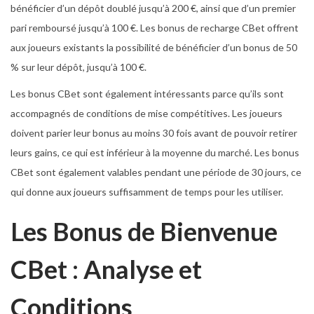
bénéficier d’un dépôt doublé jusqu’à 200 €, ainsi que d’un premier
pari remboursé jusqu’à 100 €. Les bonus de recharge CBet offrent
aux joueurs existants la possibilité de bénéficier d’un bonus de 50
% sur leur dépôt, jusqu’à 100 €.
Les bonus CBet sont également intéressants parce qu’ils sont
accompagnés de conditions de mise compétitives. Les joueurs
doivent parier leur bonus au moins 30 fois avant de pouvoir retirer
leurs gains, ce qui est inférieur à la moyenne du marché. Les bonus
CBet sont également valables pendant une période de 30 jours, ce
qui donne aux joueurs suffisamment de temps pour les utiliser.
Les Bonus de Bienvenue
CBet : Analyse et
Conditions