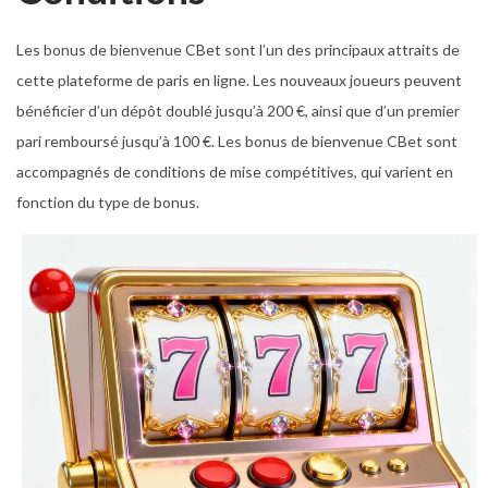
Les bonus de bienvenue CBet sont l’un des principaux attraits de
cette plateforme de paris en ligne. Les nouveaux joueurs peuvent
bénéficier d’un dépôt doublé jusqu’à 200 €, ainsi que d’un premier
pari remboursé jusqu’à 100 €. Les bonus de bienvenue CBet sont
accompagnés de conditions de mise compétitives, qui varient en
fonction du type de bonus.