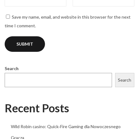
Save my name, email, and website in this browser for the next
time I comment.
Search
Search
Recent Posts
Wild Robin casino: Quick‑Fire Gaming dla Nowoczesnego
Gracza