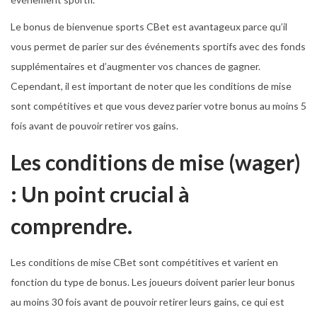
Le bonus de bienvenue sports CBet est avantageux parce qu’il
vous permet de parier sur des événements sportifs avec des fonds
supplémentaires et d’augmenter vos chances de gagner.
Cependant, il est important de noter que les conditions de mise
sont compétitives et que vous devez parier votre bonus au moins 5
fois avant de pouvoir retirer vos gains.
Les conditions de mise (wager)
: Un point crucial à
comprendre.
Les conditions de mise CBet sont compétitives et varient en
fonction du type de bonus. Les joueurs doivent parier leur bonus
au moins 30 fois avant de pouvoir retirer leurs gains, ce qui est