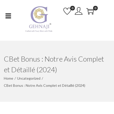
0
0
CBet Bonus : Notre Avis Complet
et Détaillé (2024)
Home
/
Uncategorized
/
CBet Bonus : Notre Avis Complet et Détaillé (2024)