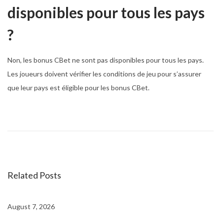
disponibles pour tous les pays
?
Non, les bonus CBet ne sont pas disponibles pour tous les pays.
Les joueurs doivent vérifier les conditions de jeu pour s’assurer
que leur pays est éligible pour les bonus CBet.
M
y
S
t
a
Related Posts
k
e
C
August 7, 2026
h