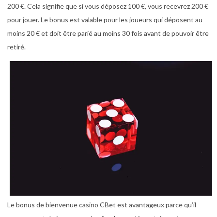
200 €. Cela signifie que si vous déposez 100 €, vous recevrez 200 €
pour jouer. Le bonus est valable pour les joueurs qui déposent au
moins 20 € et doit être parié au moins 30 fois avant de pouvoir être
retiré.
Le bonus de bienvenue casino CBet est avantageux parce qu’il