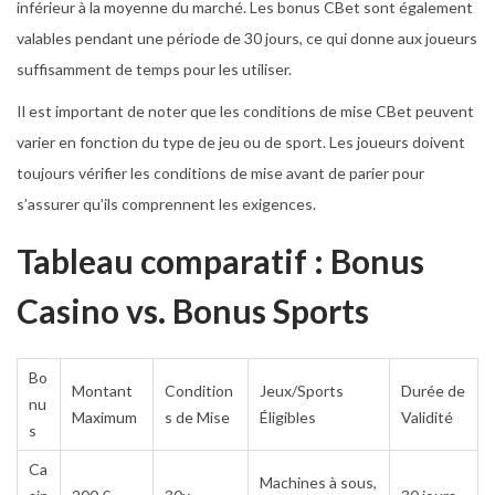
inférieur à la moyenne du marché. Les bonus CBet sont également
valables pendant une période de 30 jours, ce qui donne aux joueurs
suffisamment de temps pour les utiliser.
Il est important de noter que les conditions de mise CBet peuvent
varier en fonction du type de jeu ou de sport. Les joueurs doivent
toujours vérifier les conditions de mise avant de parier pour
s’assurer qu’ils comprennent les exigences.
Tableau comparatif : Bonus
Casino vs. Bonus Sports
Bo
Montant
Condition
Jeux/Sports
Durée de
nu
Maximum
s de Mise
Éligibles
Validité
s
Ca
Machines à sous,