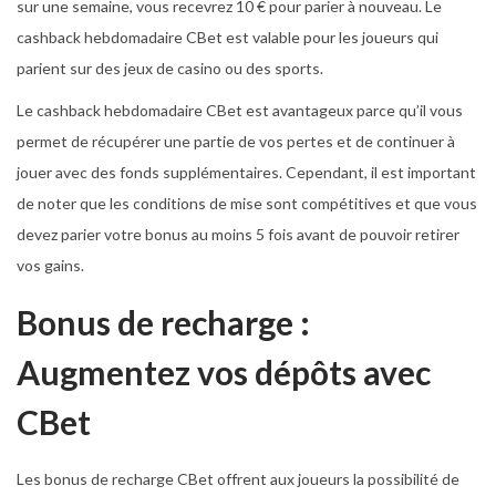
sur une semaine, vous recevrez 10 € pour parier à nouveau. Le
cashback hebdomadaire CBet est valable pour les joueurs qui
parient sur des jeux de casino ou des sports.
Le cashback hebdomadaire CBet est avantageux parce qu’il vous
permet de récupérer une partie de vos pertes et de continuer à
jouer avec des fonds supplémentaires. Cependant, il est important
de noter que les conditions de mise sont compétitives et que vous
devez parier votre bonus au moins 5 fois avant de pouvoir retirer
vos gains.
Bonus de recharge :
Augmentez vos dépôts avec
CBet
Les bonus de recharge CBet offrent aux joueurs la possibilité de