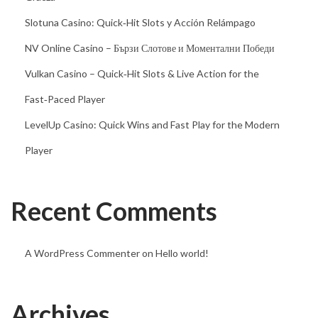
Slotuna Casino: Quick‑Hit Slots y Acción Relámpago
NV Online Casino – Бързи Слотове и Моментални Победи
Vulkan Casino – Quick‑Hit Slots & Live Action for the
Fast‑Paced Player
LevelUp Casino: Quick Wins and Fast Play for the Modern
Player
Recent Comments
A WordPress Commenter
on
Hello world!
Archives