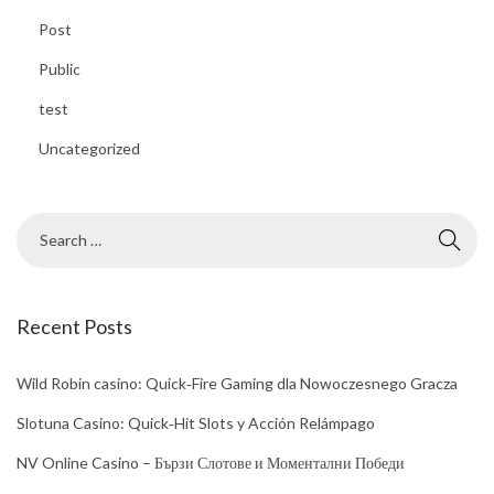
Post
Public
test
Uncategorized
Recent Posts
Wild Robin casino: Quick‑Fire Gaming dla Nowoczesnego Gracza
Slotuna Casino: Quick‑Hit Slots y Acción Relámpago
NV Online Casino – Бързи Слотове и Моментални Победи