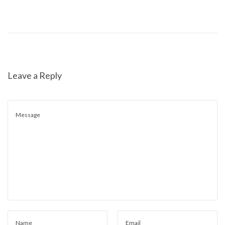
s
Leave a Reply