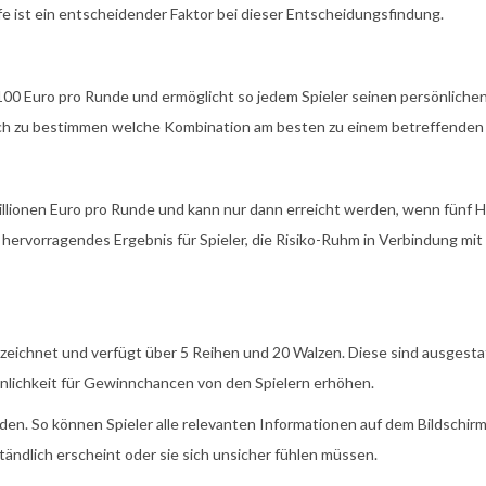
fe ist ein entscheidender Faktor bei dieser Entscheidungsfindung.
 100 Euro pro Runde und ermöglicht so jedem Spieler seinen persönlic
fach zu bestimmen welche Kombination am besten zu einem betreffenden
illionen Euro pro Runde und kann nur dann erreicht werden, wenn fünf 
 hervorragendes Ergebnis für Spieler, die Risiko-Ruhm in Verbindung mit 
zeichnet und verfügt über 5 Reihen und 20 Walzen. Diese sind ausgesta
einlichkeit für Gewinnchancen von den Spielern erhöhen.
rden. So können Spieler alle relevanten Informationen auf dem Bildschir
tändlich erscheint oder sie sich unsicher fühlen müssen.