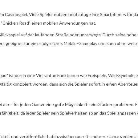
im Casinospiel. Viele Spieler nutzen heutzutage ihre Smartphones für d
ch "Chicken Road" einen mobilen Anwendungen hat.
Glücksspiel auf der laufenden Straße oder unterwegs. Durch seine hohe 
ders geeignet für ein erfolgreiches Mobile-Gameplay und kann ohne wei
d" ist durch eine Vielzahl an Funktionen wie Freispiele, Wild-Symbole, 
ältig konzipiert worden, dass sich die Spieler sofort in einen Abenteue
et es für jeden Gamer eine gute Möglichkeit sein Glück zu probieren. E
ähigkeit, da jeder Spieler sein Spielverhalten so an das Spiel anpassen 
ckelt und veröffentlicht hat inzwischen bereits mehrere Jahre gedient. 