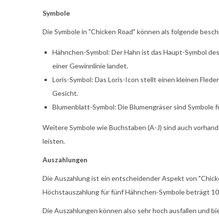
Symbole
Die Symbole in "Chicken Road" können als folgende besc
Hähnchen-Symbol: Der Hahn ist das Haupt-Symbol des S
einer Gewinnlinie landet.
Loris-Symbol: Das Loris-Icon stellt einen kleinen Fled
Gesicht.
Blumenblatt-Symbol: Die Blumengräser sind Symbole fü
Weitere Symbole wie Buchstaben (A-J) sind auch vorhande
leisten.
Auszahlungen
Die Auszahlung ist ein entscheidender Aspekt von "Chicke
Höchstauszahlung für fünf Hähnchen-Symbole beträgt 10.
Die Auszahlungen können also sehr hoch ausfallen und bie