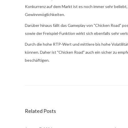
Konkurrenz auf dem Markt ist es noch immer sehr beliebt, 
Gewinnmöglichkeiten.
Darüber hinaus fällt das Gameplay von "Chicken Road" pos
sowie der Freispiel-Funktion wirkt sich ebenfalls sehr verl
Durch die hohe RTP-Wert und mittlere bis hohe Volatilität
können. Daher ist "Chicken Road" auch ein sicher zu empf
beschäftigen.
S
p
e
r
a
Related Posts
n
z
e