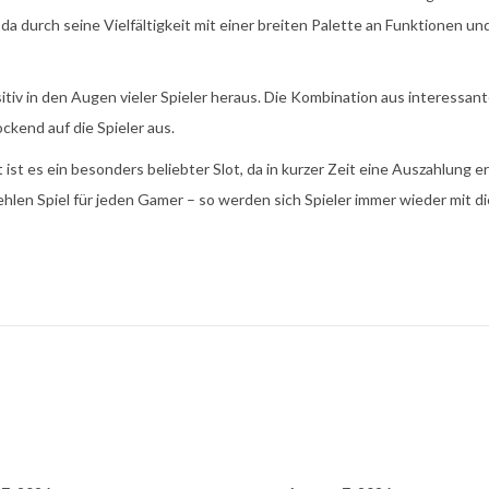
da durch seine Vielfältigkeit mit einer breiten Palette an Funktionen un
itiv in den Augen vieler Spieler heraus. Die Kombination aus interessan
ockend auf die Spieler aus.
 ist es ein besonders beliebter Slot, da in kurzer Zeit eine Auszahlung 
ehlen Spiel für jeden Gamer – so werden sich Spieler immer wieder mit d