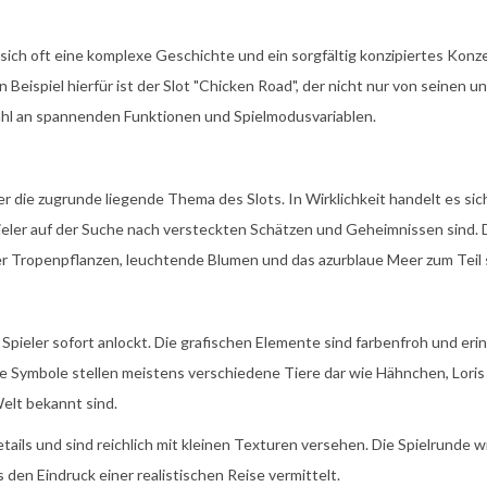
sich oft eine komplexe Geschichte und ein sorgfältig konzipiertes Konze
n Beispiel hierfür ist der Slot "Chicken Road", der nicht nur von seinen
ahl an spannenden Funktionen und Spielmodusvariablen.
r die zugrunde liegende Thema des Slots. In Wirklichkeit handelt es sic
eler auf der Suche nach versteckten Schätzen und Geheimnissen sind. D
er Tropenpflanzen, leuchtende Blumen und das azurblaue Meer zum Teil 
 Spieler sofort anlockt. Die grafischen Elemente sind farbenfroh und eri
ie Symbole stellen meistens verschiedene Tiere dar wie Hähnchen, Lori
Welt bekannt sind.
ails und sind reichlich mit kleinen Texturen versehen. Die Spielrunde w
den Eindruck einer realistischen Reise vermittelt.