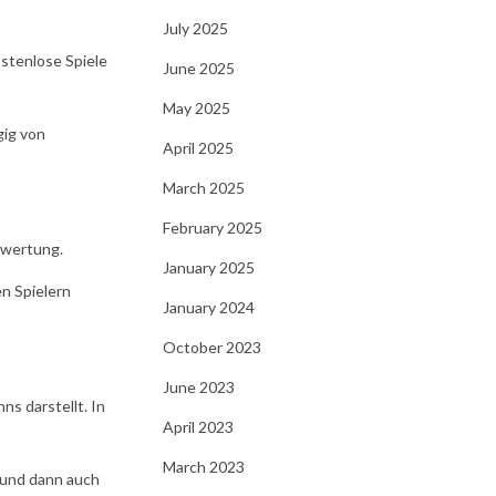
July 2025
ostenlose Spiele
June 2025
May 2025
gig von
April 2025
March 2025
February 2025
zwertung.
January 2025
n Spielern
January 2024
October 2023
June 2023
ns darstellt. In
April 2023
March 2023
t und dann auch