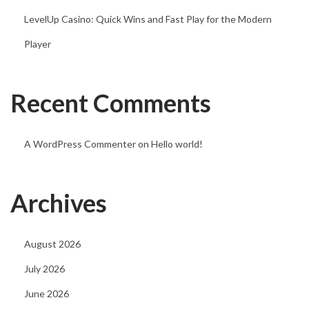
LevelUp Casino: Quick Wins and Fast Play for the Modern
Player
Recent Comments
A WordPress Commenter
on
Hello world!
Archives
August 2026
July 2026
June 2026