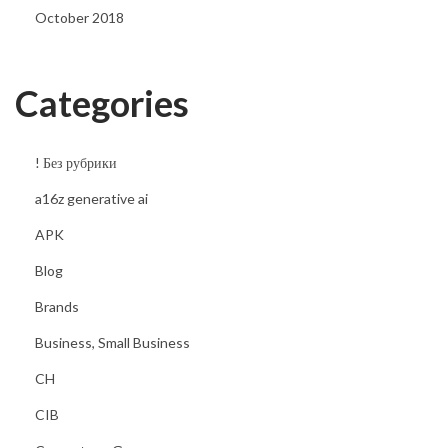
October 2018
Categories
! Без рубрики
a16z generative ai
APK
Blog
Brands
Business, Small Business
CH
CIB