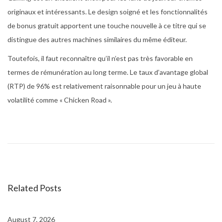
originaux et intéressants. Le design soigné et les fonctionnalités
de bonus gratuit apportent une touche nouvelle à ce titre qui se
distingue des autres machines similaires du même éditeur.
Toutefois, il faut reconnaître qu’il n’est pas très favorable en
termes de rémunération au long terme. Le taux d’avantage global
(RTP) de 96% est relativement raisonnable pour un jeu à haute
volatilité comme « Chicken Road ».
C
h
i
c
k
Related Posts
e
n
R
August 7, 2026