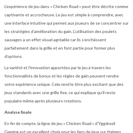
L’expérience de jeu dans « Chicken Road » peut être décrite comme
captivante et accrocheuse. Le jeu est simple à comprendre, avec
une interface intuitive qui permet aux joueurs de se concentrer sur
les stratégies d’amélioration du gain. L’utilisation des poulets
sauvages a un effet visuel agréable car ils s’enchâssent
parfaitement dans la grille et en font partie pour former plus
d’options.
La variété et l’innovation apportées par le jeu à travers les
fonctionnalités de bonus et les règles de gain peuvent rendre
votre expérience unique. Cela rend le titre plus excitant que des
jeux standards avec une grille fixe, ce qui explique qu’il reste
populaire même après plusieurs rotations.
Analyse finale
En fin de compte, la ligne de jeu « Chicken Road » d’Yggdrasil
Gaming est un excellent choix pour les fans de jeux sur thèmes