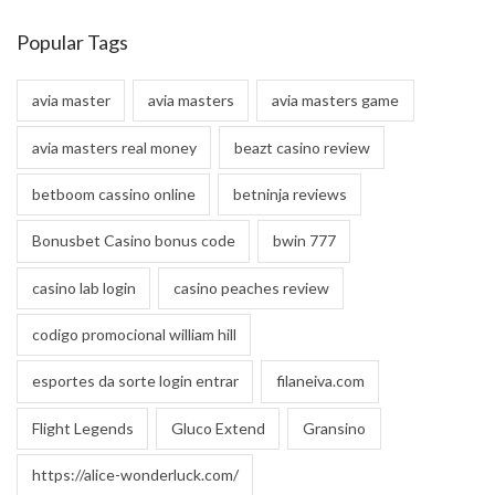
Popular Tags
avia master
avia masters
avia masters game
avia masters real money
beazt casino review
betboom cassino online
betninja reviews
Bonusbet Casino bonus code
bwin 777
casino lab login
casino peaches review
codigo promocional william hill
esportes da sorte login entrar
filaneiva.com
Flight Legends
Gluco Extend
Gransino
https://alice-wonderluck.com/