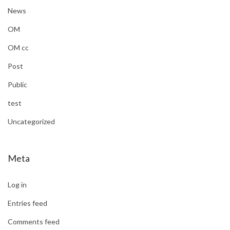
News
OM
OM cc
Post
Public
test
Uncategorized
Meta
Log in
Entries feed
Comments feed