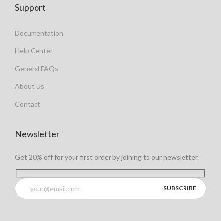
Support
Documentation
Help Center
General FAQs
About Us
Contact
Newsletter
Get 20% off for your first order by joining to our newsletter.