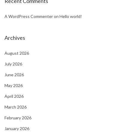
Recent Comments
A WordPress Commenter
on
Hello world!
Archives
August 2026
July 2026
June 2026
May 2026
April 2026
March 2026
February 2026
January 2026