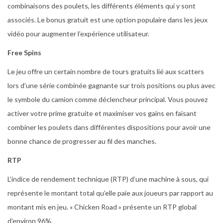
combinaisons des poulets, les différents éléments qui y sont
associés. Le bonus gratuit est une option populaire dans les jeux
vidéo pour augmenter l’expérience utilisateur.
Free Spins
Le jeu offre un certain nombre de tours gratuits lié aux scatters
lors d’une série combinée gagnante sur trois positions ou plus avec
le symbole du camion comme déclencheur principal. Vous pouvez
activer votre prime gratuite et maximiser vos gains en faisant
combiner les poulets dans différentes dispositions pour avoir une
bonne chance de progresser au fil des manches.
RTP
L’indice de rendement technique (RTP) d’une machine à sous, qui
représente le montant total qu’elle paie aux joueurs par rapport au
montant mis en jeu. « Chicken Road » présente un RTP global
d’environ 96%.