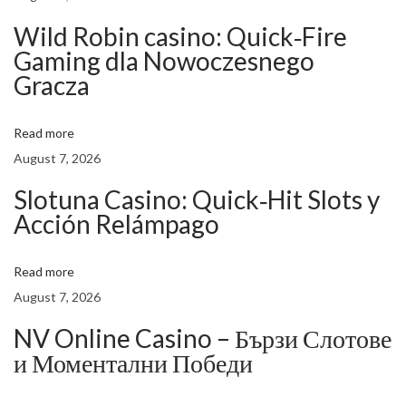
o
Wild Robin casino: Quick‑Fire
a
Gaming dla Nowoczesnego
d
Gracza
2
b
Read more
y
August 7, 2026
I
n
Slotuna Casino: Quick‑Hit Slots y
Acción Relámpago
O
u
t
Read more
C
August 7, 2026
h
NV Online Casino – Бързи Слотове
i
и Моментални Победи
c
k