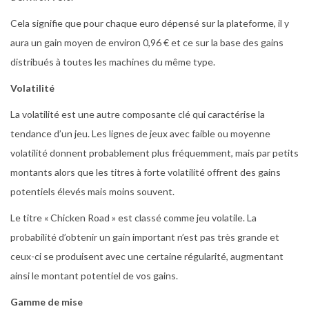
Cela signifie que pour chaque euro dépensé sur la plateforme, il y
aura un gain moyen de environ 0,96 € et ce sur la base des gains
distribués à toutes les machines du même type.
Volatilité
La volatilité est une autre composante clé qui caractérise la
tendance d’un jeu. Les lignes de jeux avec faible ou moyenne
volatilité donnent probablement plus fréquemment, mais par petits
montants alors que les titres à forte volatilité offrent des gains
potentiels élevés mais moins souvent.
Le titre « Chicken Road » est classé comme jeu volatile. La
probabilité d’obtenir un gain important n’est pas très grande et
ceux-ci se produisent avec une certaine régularité, augmentant
ainsi le montant potentiel de vos gains.
Gamme de mise