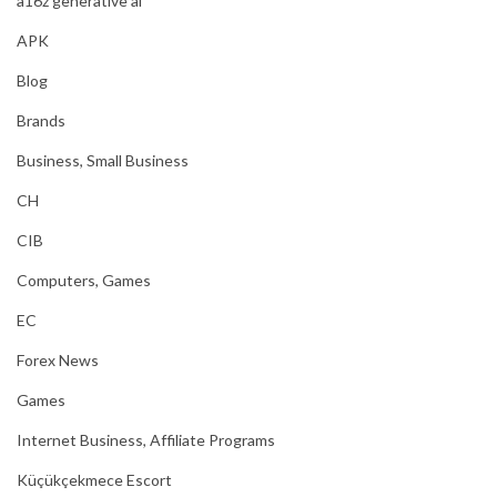
a16z generative ai
APK
Blog
Brands
Business, Small Business
CH
CIB
Computers, Games
EC
Forex News
Games
Internet Business, Affiliate Programs
Küçükçekmece Escort