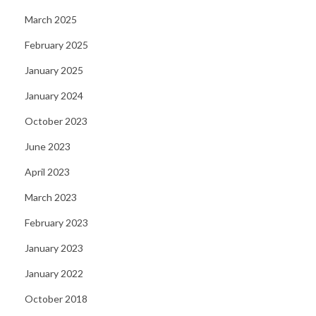
e
March 2025
l
February 2025
January 2025
January 2024
October 2023
June 2023
April 2023
March 2023
February 2023
January 2023
January 2022
October 2018