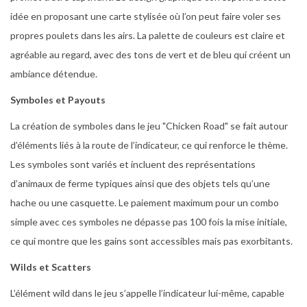
idée en proposant une carte stylisée où l’on peut faire voler ses
propres poulets dans les airs. La palette de couleurs est claire et
agréable au regard, avec des tons de vert et de bleu qui créent un
ambiance détendue.
Symboles et Payouts
La création de symboles dans le jeu "Chicken Road" se fait autour
d’éléments liés à la route de l’indicateur, ce qui renforce le thème.
Les symboles sont variés et incluent des représentations
d’animaux de ferme typiques ainsi que des objets tels qu’une
hache ou une casquette. Le paiement maximum pour un combo
simple avec ces symboles ne dépasse pas 100 fois la mise initiale,
ce qui montre que les gains sont accessibles mais pas exorbitants.
Wilds et Scatters
L’élément wild dans le jeu s’appelle l’indicateur lui-même, capable