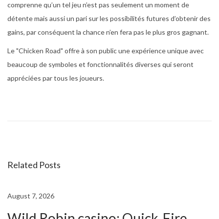
comprenne qu’un tel jeu n’est pas seulement un moment de
détente mais aussi un pari sur les possibilités futures d’obtenir des
gains, par conséquent la chance n’en fera pas le plus gros gagnant.
Le "Chicken Road" offre à son public une expérience unique avec
beaucoup de symboles et fonctionnalités diverses qui seront
appréciées par tous les joueurs.
C
b
e
t
C
Related Posts
a
s
i
August 7, 2026
n
Wild Robin casino: Quick‑Fire