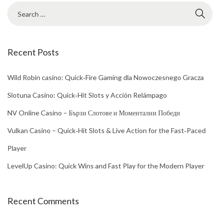
Recent Posts
Wild Robin casino: Quick‑Fire Gaming dla Nowoczesnego Gracza
Slotuna Casino: Quick‑Hit Slots y Acción Relámpago
NV Online Casino – Бързи Слотове и Моментални Победи
Vulkan Casino – Quick‑Hit Slots & Live Action for the Fast‑Paced
Player
LevelUp Casino: Quick Wins and Fast Play for the Modern Player
Recent Comments