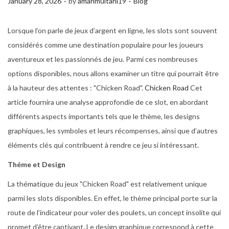
January 28, 2026
by
amanmultani19
Blog
o
o
s
s
Lorsque l’on parle de jeux d’argent en ligne, les slots sont souvent
t
t
considérés comme une destination populaire pour les joueurs
e
e
aventureux et les passionnés de jeu. Parmi ces nombreuses
d
d
options disponibles, nous allons examiner un titre qui pourrait être
o
i
à la hauteur des attentes : "Chicken Road".
Chicken Road
Cet
n
n
article fournira une analyse approfondie de ce slot, en abordant
différents aspects importants tels que le thème, les designs
graphiques, les symboles et leurs récompenses, ainsi que d’autres
éléments clés qui contribuent à rendre ce jeu si intéressant.
Théme et Design
La thématique du jeux "Chicken Road" est relativement unique
parmi les slots disponibles. En effet, le thème principal porte sur la
route de l’indicateur pour voler des poulets, un concept insolite qui
promet d’être captivant. Le design graphique correspond à cette