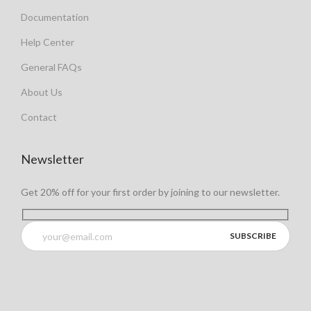
Documentation
Help Center
General FAQs
About Us
Contact
Newsletter
Get 20% off for your first order by joining to our newsletter.