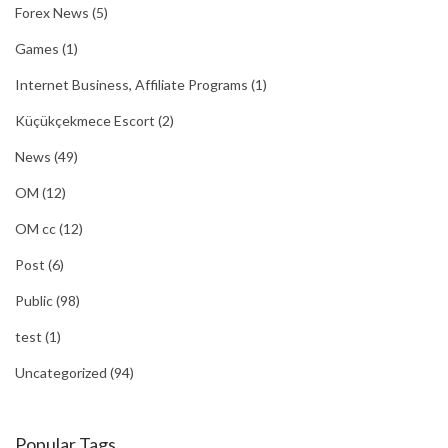
Forex News
(5)
Games
(1)
Internet Business, Affiliate Programs
(1)
Küçükçekmece Escort
(2)
News
(49)
OM
(12)
OM cc
(12)
Post
(6)
Public
(98)
test
(1)
Uncategorized
(94)
Popular Tags