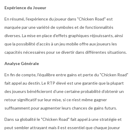
Expérience du Joueur
En résumé, l’expérience du joueur dans "Chicken Road" est
marquée par une variété de symboles et de fonctionnalités
diverses. La mise en place d’effets graphiques réjouissants, ainsi
que la possibilité d’accès à un jeu mobile offre aux joueurs les
capacités nécessaires pour se divertir dans différentes situations.
Analyse Générale
En fin de compte, l’équilibre entre gains et perte du "Chicken Road"
fait appel au destin. Le RTP élevé est une garantie que la plupart
des joueurs bénéficieront d’une certaine probabilité d’obtenir un
retour significatif sur leur mise, si ce n’est même gagner
suffisamment pour augmenter leurs chances de gains futurs.
Dans sa globalité le "Chicken Road" fait appel à une stratégie et
peut sembler attrayant mais il est essentiel que chaque joueur