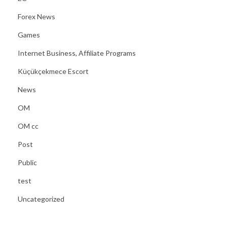
Forex News
Games
Internet Business, Affiliate Programs
Küçükçekmece Escort
News
OM
OM cc
Post
Public
test
Uncategorized