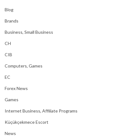
Blog
Brands
Business, Small Business
CH
CIB
Computers, Games
EC
Forex News
Games
Internet Business, Affiliate Programs
Küçükçekmece Escort
News