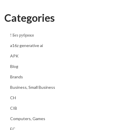
Categories
! Без рубрики
a16z generative ai
APK
Blog
Brands
Business, Small Business
CH
CIB
Computers, Games
EC