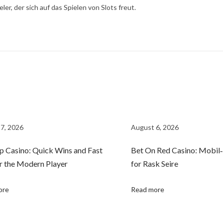
ler, der sich auf das Spielen von Slots freut.
7, 2026
August 6, 2026
p Casino: Quick Wins and Fast
Bet On Red Casino: Mobil
or the Modern Player
for Rask Seire
ore
Read more