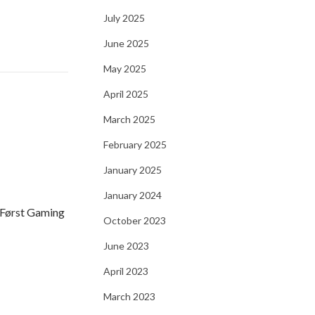
July 2025
June 2025
May 2025
April 2025
March 2025
February 2025
January 2025
January 2024
‑Først Gaming
October 2023
June 2023
April 2023
March 2023