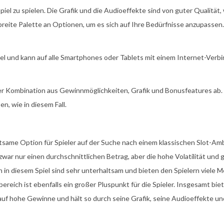
iel zu spielen. Die Grafik und die Audioeffekte sind von guter Qualität,
 breite Palette an Optionen, um es sich auf Ihre Bedürfnisse anzupassen
bel und kann auf alle Smartphones oder Tablets mit einem Internet-Verbi
der Kombination aus Gewinnmöglichkeiten, Grafik und Bonusfeatures ab.
n, wie in diesem Fall.
ltsame Option für Spieler auf der Suche nach einem klassischen Slot-Am
r nur einen durchschnittlichen Betrag, aber die hohe Volatilität und g
 in diesem Spiel sind sehr unterhaltsam und bieten den Spielern viele M
reich ist ebenfalls ein großer Pluspunkt für die Spieler. Insgesamt bie
auf hohe Gewinne und hält so durch seine Grafik, seine Audioeffekte un