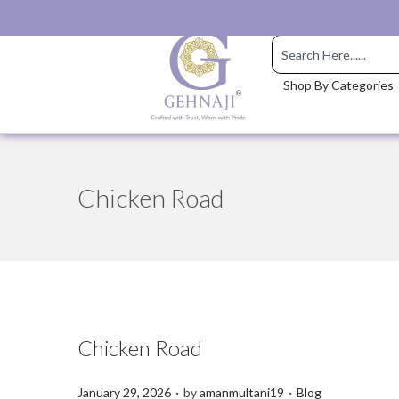
Shop By Categories
Chicken Road
Chicken Road
.
.
P
P
January 29, 2026
by
amanmultani19
Blog