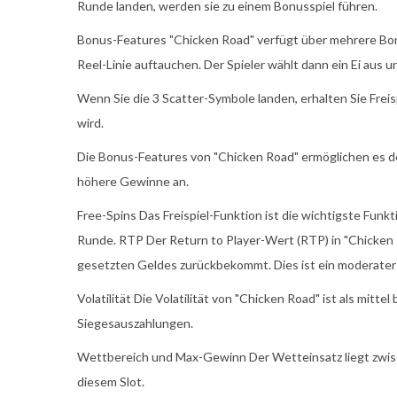
Runde landen, werden sie zu einem Bonusspiel führen.
Bonus-Features "Chicken Road" verfügt über mehrere Boni
Reel-Linie auftauchen. Der Spieler wählt dann ein Ei aus 
Wenn Sie die 3 Scatter-Symbole landen, erhalten Sie Freis
wird.
Die Bonus-Features von "Chicken Road" ermöglichen es de
höhere Gewinne an.
Free-Spins Das Freispiel-Funktion ist die wichtigste Funkti
Runde. RTP Der Return to Player-Wert (RTP) in "Chicken 
gesetzten Geldes zurückbekommt. Dies ist ein moderater 
Volatilität Die Volatilität von "Chicken Road" ist als mitt
Siegesauszahlungen.
Wettbereich und Max-Gewinn Der Wetteinsatz liegt zwisc
diesem Slot.