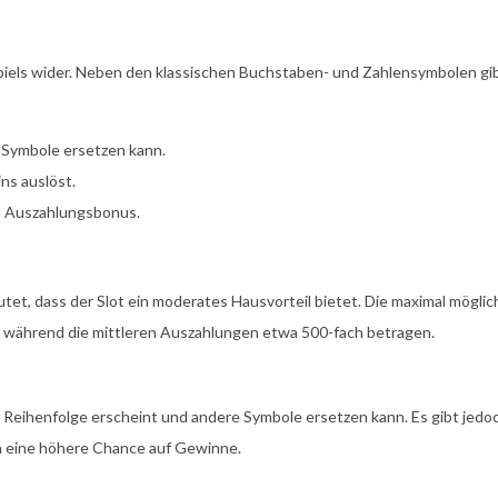
iels wider. Neben den klassischen Buchstaben- und Zahlensymbolen gib
 Symbole ersetzen kann.
ns auslöst.
n Auszahlungsbonus.
et, dass der Slot ein moderates Hausvorteil bietet. Die maximal möglic
während die mittleren Auszahlungen etwa 500-fach betragen.
r Reihenfolge erscheint und andere Symbole ersetzen kann. Es gibt jedo
ch eine höhere Chance auf Gewinne.