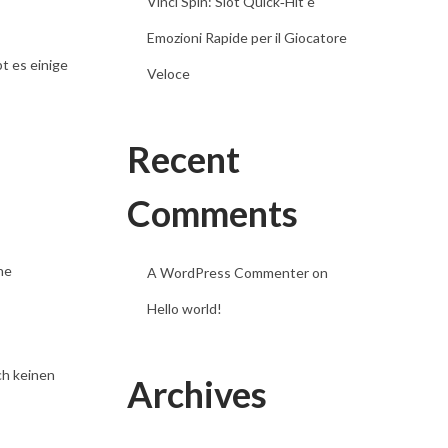
Vinci Spin: Slot Quick‑Hit e
Emozioni Rapide per il Giocatore
t es einige
Veloce
Recent
Comments
he
A WordPress Commenter
on
Hello world!
ch keinen
Archives