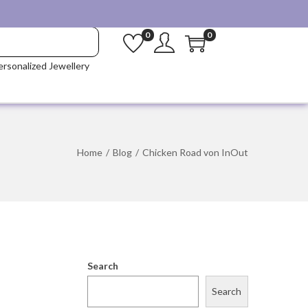
0
0
ersonalized Jewellery
Home
/
Blog
/
Chicken Road von InOut
Search
Search