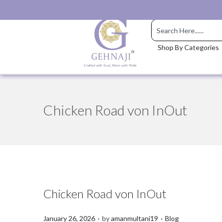
Shop By Categories
Chicken Road von InOut
Chicken Road von InOut
.
.
P
P
January 26, 2026
by
amanmultani19
Blog