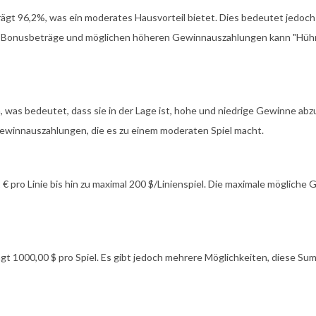
gt 96,2%, was ein moderates Hausvorteil bietet. Dies bedeutet jedoch 
chen Bonusbeträge und möglichen höheren Gewinnauszahlungen kann "Hüh
n, was bedeutet, dass sie in der Lage ist, hohe und niedrige Gewinne ab
Gewinnauszahlungen, die es zu einem moderaten Spiel macht.
€ pro Linie bis hin zu maximal 200 $/Linienspiel. Die maximale möglic
 1000,00 $ pro Spiel. Es gibt jedoch mehrere Möglichkeiten, diese Su