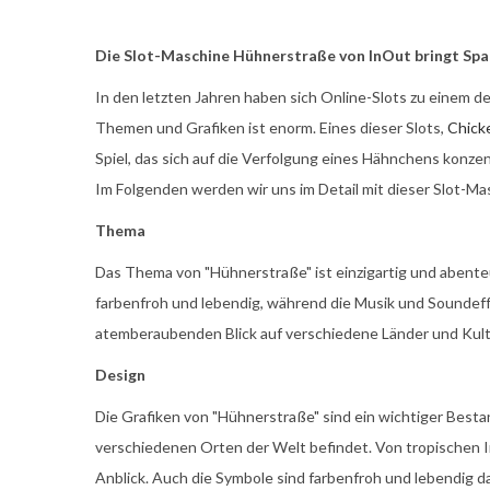
o
o
s
s
Die Slot-Maschine Hühnerstraße von InOut bringt Spa
t
t
In den letzten Jahren haben sich Online-Slots zu einem d
e
e
Themen und Grafiken ist enorm. Eines dieser Slots,
Chick
d
d
Spiel, das sich auf die Verfolgung eines Hähnchens konze
o
i
Im Folgenden werden wir uns im Detail mit dieser Slot-M
n
n
Thema
Das Thema von "Hühnerstraße" ist einzigartig und abente
farbenfroh und lebendig, während die Musik und Soundeffe
atemberaubenden Blick auf verschiedene Länder und Kult
Design
Die Grafiken von "Hühnerstraße" sind ein wichtiger Bestan
verschiedenen Orten der Welt befindet. Von tropischen In
Anblick. Auch die Symbole sind farbenfroh und lebendig d