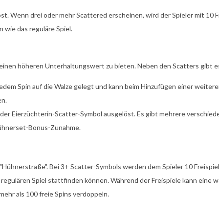
öst. Wenn drei oder mehr Scattered erscheinen, wird der Spieler mit 10 F
 wie das reguläre Spiel.
inen höheren Unterhaltungswert zu bieten. Neben den Scatters gibt e
edem Spin auf die Walze gelegt und kann beim Hinzufügen einer weiter
en.
 der Eierzüchterin-Scatter-Symbol ausgelöst. Es gibt mehrere verschied
 Hühnerset-Bonus-Zunahme.
 "Hühnerstraße". Bei 3+ Scatter-Symbols werden dem Spieler 10 Freispie
 regulären Spiel stattfinden können. Während der Freispiele kann eine w
ehr als 100 freie Spins verdoppeln.