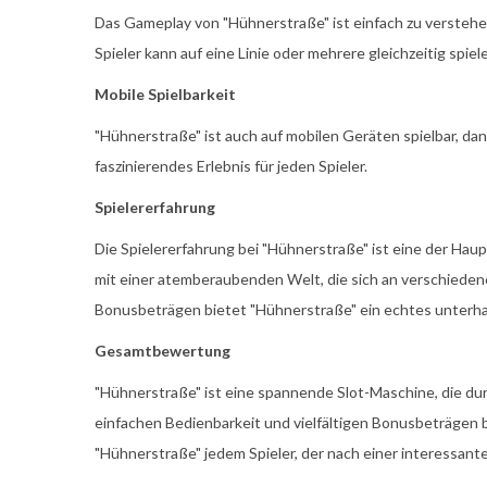
Das Gameplay von "Hühnerstraße" ist einfach zu verstehe
Spieler kann auf eine Linie oder mehrere gleichzeitig spi
Mobile Spielbarkeit
"Hühnerstraße" ist auch auf mobilen Geräten spielbar, d
faszinierendes Erlebnis für jeden Spieler.
Spielererfahrung
Die Spielererfahrung bei "Hühnerstraße" ist eine der Ha
mit einer atemberaubenden Welt, die sich an verschiedene
Bonusbeträgen bietet "Hühnerstraße" ein echtes unterhalt
Gesamtbewertung
"Hühnerstraße" ist eine spannende Slot-Maschine, die dur
einfachen Bedienbarkeit und vielfältigen Bonusbeträgen bi
"Hühnerstraße" jedem Spieler, der nach einer interessant