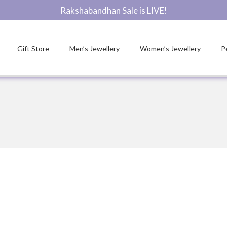
Gift Store
Men’s Jewellery
Women’s Jewellery
P