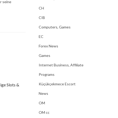
r seine
CH
CIB
Computers, Games
EC
Forex News
Games
Internet Business, Affiliate
Programs
Küçükçekmece Escort
ige Slots &
News
OM
OM cc