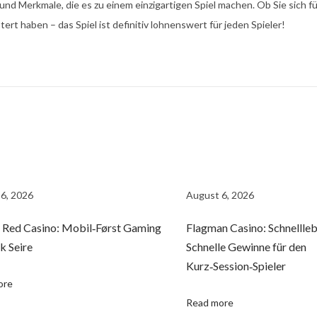
nd Merkmale, die es zu einem einzigartigen Spiel machen. Ob Sie sich fü
t haben – das Spiel ist definitiv lohnenswert für jeden Spieler!
6, 2026
August 6, 2026
 Red Casino: Mobil‑Først Gaming
Flagman Casino: Schnellleb
k Seire
Schnelle Gewinne für den
Kurz‑Session‑Spieler
ore
Read more