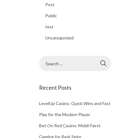
Post
Public
test
Uncategorized
Recent Posts
LevelUp Casino: Quick Wins and Fast
Play for the Modern Player
Bet On Red Casino: Mobil‑Først
Gaming for Rask Seire