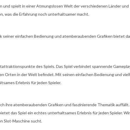
n und spielt in einer Atmungslosen Welt der verschiedenen Länder und 
elen, was die Erfahrung noch unterhaltsamer macht.
ank seiner einfachen Bedienung und atemberaubenden Grafiken bietet das
uptattraktionspunkte des Spiels. Das Spiel verbindet spannende Gamep
n Orten in der Welt befindet. Mit seinen einfachen Bedienung und vielf
sames Erlebnis für jeden Spieler.
ch ihre atemberaubenden Grafiken und faszinierende Thematik auffällt. 
etet das Spiel ein echtes unterhaltsames Erlebnis für jeden Spieler. W
en Slot-Maschine sucht.