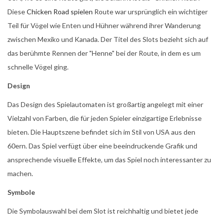
Diese
Chicken Road spielen
Route war ursprünglich ein wichtiger
Teil für Vögel wie Enten und Hühner während ihrer Wanderung
zwischen Mexiko und Kanada. Der Titel des Slots bezieht sich auf
das berühmte Rennen der "Henne" bei der Route, in dem es um
schnelle Vögel ging.
Design
Das Design des Spielautomaten ist großartig angelegt mit einer
Vielzahl von Farben, die für jeden Spieler einzigartige Erlebnisse
bieten. Die Hauptszene befindet sich im Stil von USA aus den
60ern. Das Spiel verfügt über eine beeindruckende Grafik und
ansprechende visuelle Effekte, um das Spiel noch interessanter zu
machen.
Symbole
Die Symbolauswahl bei dem Slot ist reichhaltig und bietet jede