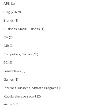
APK
(1)
Blog
(2,469)
Brands
(1)
Business, Small Business
(1)
CH
(2)
CIB
(2)
Computers, Games
(63)
EC
(2)
Forex News
(5)
Games
(1)
Internet Business, Affiliate Programs
(1)
Küçükçekmece Escort
(2)
News
(49)