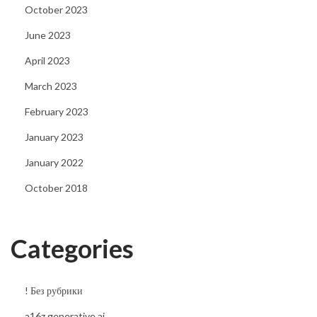
October 2023
June 2023
April 2023
March 2023
February 2023
January 2023
January 2022
October 2018
Categories
! Без рубрики
a16z generative ai