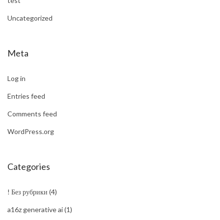
test
Uncategorized
Meta
Log in
Entries feed
Comments feed
WordPress.org
Categories
! Без рубрики
(4)
a16z generative ai
(1)