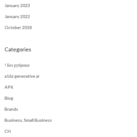
January 2023
January 2022
October 2018
Categories
! Без рубрики
a16z generative ai
APK
Blog
Brands
Business, Small Business
CH