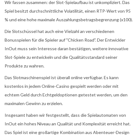
Wir fassen zusammen: der Slot-Spielaufbau ist unkompliziert. Das
Spiel besitzt durchschnittliche Volatilität, einen RTP-Wert von 95
% und eine hohe maximale Auszahlungsbetragsbegrenzung (x100).
Die Slotschüssel hat auch eine Vielzahl an verschiedenen
Bonusspielen für die Spieler auf "Chicken Road". Der Entwickler
InOut muss sein Interesse daran bestätigen, weitere innovative
Slot-Spiele zu entwickeln und die Qualitätsstandard seiner
Produkte zu wahren.
Das Slotmaschinenspiel ist überall online verfügbar. Es kann
kostenlos in jedem Online-Casino gespielt werden oder mit
echtem Geld durch Echtgeldoptionen getestet werden, um den
maximalen Gewinn zu erzielen.
Insgesamt haben wir festgestellt, dass die Spielautomaten von
InOut ein hohes Niveau an Qualität und Komplexität erreicht hat.
Das Spiel ist eine großartige Kombination aus Abenteuer-Design