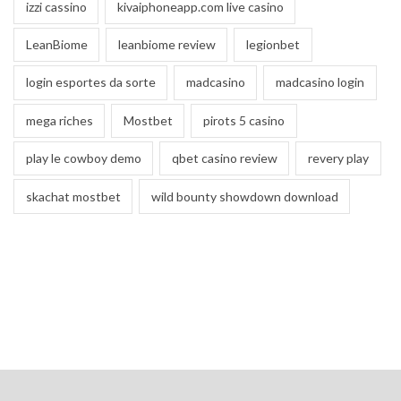
izzi cassino
kivaiphoneapp.com live casino
LeanBiome
leanbiome review
legionbet
login esportes da sorte
madcasino
madcasino login
mega riches
Mostbet
pirots 5 casino
play le cowboy demo
qbet casino review
revery play
skachat mostbet
wild bounty showdown download