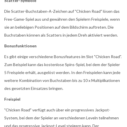
Scatter-Symbole
Die Scatter-Buchstaben-A-Zeichen auf "Chicken Road" lösen das
Free-Game-Spiel aus und gewähren den Spielern Freispiele, wenn
sie an beliebigen Positionen auf dem Bildschirm auftreten. Die
Buchstaben können als Scatters in jedem Dreh aktiviert werden.
Bonusfunktionen
Es gibt einige verschiedene Bonusfeatures im Slot "Chicken Road".
Zum Beispiel kann das kostenlose Spins-Spiel, bei dem der Spieler
5 Freispiele erhält, ausgelöst werden. In den Freispielen kann jede
weitere Kombination von Buchstaben bis zu 10 x Multiplikationen
des gesetzten Einsatzes bringen.
Freispiel
"Chicken Road" verfügt auch über ein progressives Jackpot-
System, bei dem der Spieler an verschiedenen Leveln teilnehmen
und das progressive Jackpot-Level steigern kann. Der