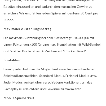
Beträge einzustellen und dadurch den maximalen Gewinn zu
erreichen. Wir empfehlen jedem Spieler mindestens 50 Cent pro
Runde.
Maximaler Auszahlungsbetrag
Die maximale Auszahlung bei dem Slot beträgt €10.000,00 mit
einem Faktor von x100 für eine max. Kombination mit Wild-Symbol
und Scatter-Buchstaben-A-Zeichen auf "Chicken Road".
Spielablauf
Beim Spielen hat man die Möglichkeit zwischen verschiedenen
Spielmodi auszuwählen: Standard-Modus, Freispiel-Modus usw.
Jeder Modus verfügt über verschiedene Funktionen, um das
Gameplay zu erleichtern und Gewinne zu maximieren.
Mobile Spielbarkeit