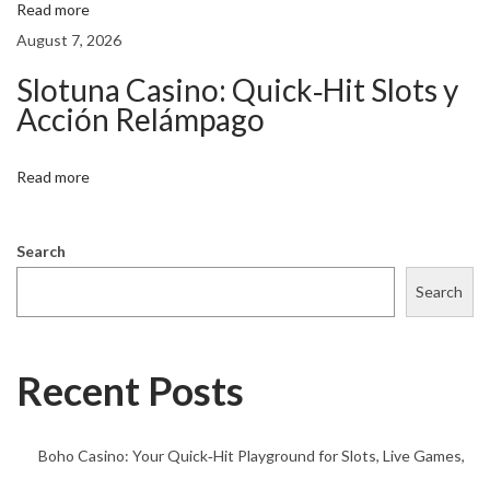
l
Read more
o
August 7, 2026
t
Slotuna Casino: Quick‑Hit Slots y
s
Acción Relámpago
M
a
Read more
c
h
i
Search
n
Search
e
G
a
Recent Posts
m
e
Boho Casino: Your Quick‑Hit Playground for Slots, Live Games,
p