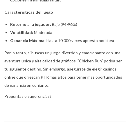
Características del juego
Retorno a la jugador:
Bajo (94-96%)
Volatilidad:
Moderada
Ganancia Máxima:
Hasta 10,000 veces apuesta por línea
Por lo tanto, si buscas un juego divertido y emocionante con una
aventura única y alta calidad de gráficos, "Chicken Run" podría ser
tu siguiente destino. Sin embargo, asegúrate de elegir casinos
online que ofrezcan RTR más altos para tener más oportunidades
de ganancia en conjunto.
Preguntas o sugerencias?
C
h
i