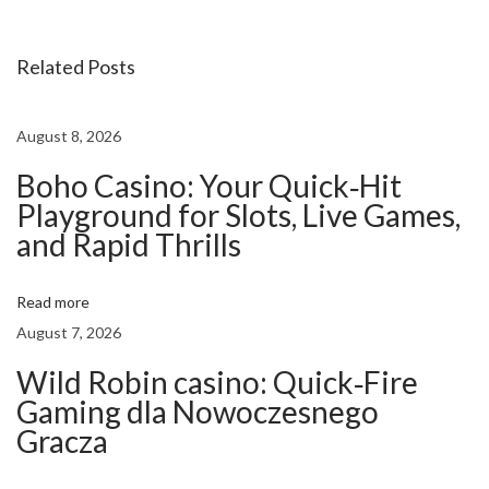
c
k
Related Posts
e
n
R
August 8, 2026
o
Boho Casino: Your Quick‑Hit
a
Playground for Slots, Live Games,
d
and Rapid Thrills
2
O
Read more
n
August 7, 2026
l
i
Wild Robin casino: Quick‑Fire
Gaming dla Nowoczesnego
n
Gracza
e
S