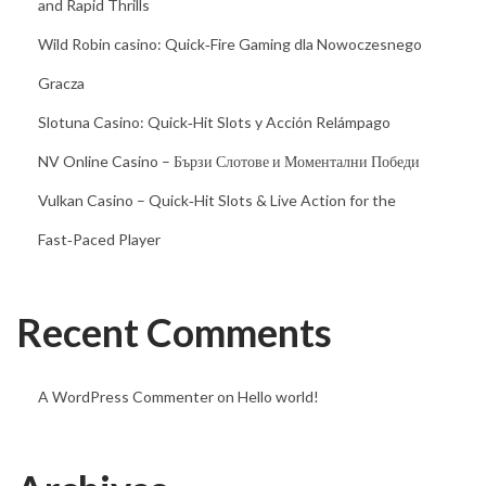
and Rapid Thrills
l
a
Wild Robin casino: Quick‑Fire Gaming dla Nowoczesnego
y
Gracza
E
Slotuna Casino: Quick‑Hit Slots y Acción Relámpago
x
p
NV Online Casino – Бързи Слотове и Моментални Победи
e
Vulkan Casino – Quick‑Hit Slots & Live Action for the
r
Fast‑Paced Player
i
e
n
Recent Comments
c
e
A WordPress Commenter
on
Hello world!
R
e
v