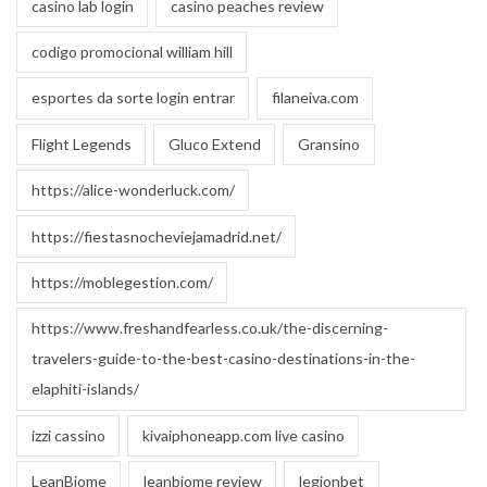
casino lab login
casino peaches review
codigo promocional william hill
esportes da sorte login entrar
filaneiva.com
Flight Legends
Gluco Extend
Gransino
https://alice-wonderluck.com/
https://fiestasnocheviejamadrid.net/
https://moblegestion.com/
https://www.freshandfearless.co.uk/the-discerning-
travelers-guide-to-the-best-casino-destinations-in-the-
elaphiti-islands/
izzi cassino
kivaiphoneapp.com live casino
LeanBiome
leanbiome review
legionbet