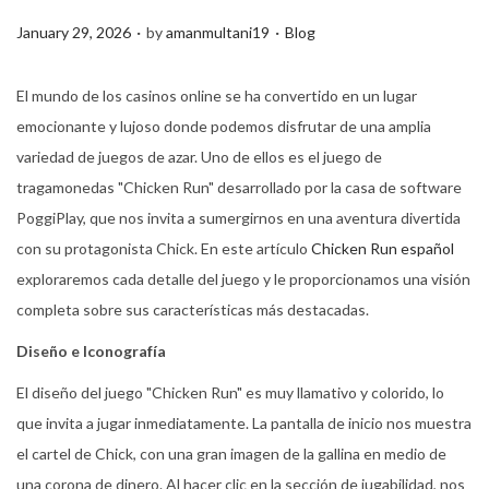
.
.
P
P
January 29, 2026
by
amanmultani19
Blog
o
o
s
s
El mundo de los casinos online se ha convertido en un lugar
t
t
emocionante y lujoso donde podemos disfrutar de una amplia
e
e
variedad de juegos de azar. Uno de ellos es el juego de
d
d
tragamonedas "Chicken Run" desarrollado por la casa de software
o
i
PoggiPlay, que nos invita a sumergirnos en una aventura divertida
n
n
con su protagonista Chick. En este artículo
Chicken Run español
exploraremos cada detalle del juego y le proporcionamos una visión
completa sobre sus características más destacadas.
Diseño e Iconografía
El diseño del juego "Chicken Run" es muy llamativo y colorido, lo
que invita a jugar inmediatamente. La pantalla de inicio nos muestra
el cartel de Chick, con una gran imagen de la gallina en medio de
una corona de dinero. Al hacer clic en la sección de jugabilidad, nos