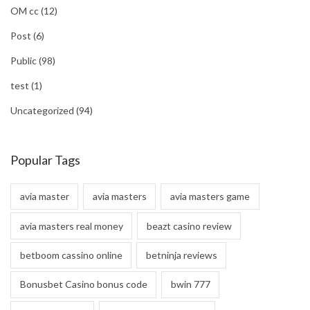
OM cc
(12)
Post
(6)
Public
(98)
test
(1)
Uncategorized
(94)
Popular Tags
avia master
avia masters
avia masters game
avia masters real money
beazt casino review
betboom cassino online
betninja reviews
Bonusbet Casino bonus code
bwin 777