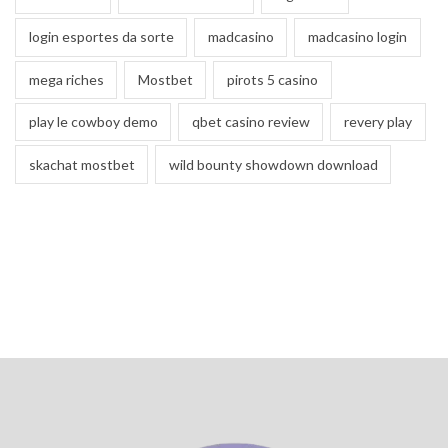
login esportes da sorte
madcasino
madcasino login
mega riches
Mostbet
pirots 5 casino
play le cowboy demo
qbet casino review
revery play
skachat mostbet
wild bounty showdown download