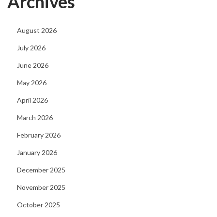
Archives
i
e
w
August 2026
C
July 2026
h
June 2026
i
May 2026
c
k
April 2026
e
March 2026
n
February 2026
C
r
January 2026
o
December 2025
s
November 2025
s
October 2025
o