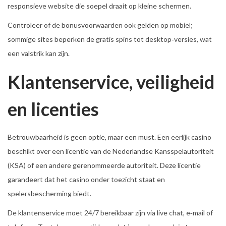
responsieve website die soepel draait op kleine schermen.
Controleer of de bonusvoorwaarden ook gelden op mobiel;
sommige sites beperken de gratis spins tot desktop‑versies, wat
een valstrik kan zijn.
Klantenservice, veiligheid
en licenties
Betrouwbaarheid is geen optie, maar een must. Een eerlijk casino
beschikt over een licentie van de Nederlandse Kansspelautoriteit
(KSA) of een andere gerenommeerde autoriteit. Deze licentie
garandeert dat het casino onder toezicht staat en
spelersbescherming biedt.
De klantenservice moet 24/7 bereikbaar zijn via live chat, e‑mail of