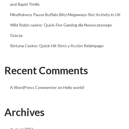
e
and Rapid Thrills
l
Mindfulness Pause Buffalo Blitz Megaways Slot Activity in UK
s
e
Wild Robin casino: Quick‑Fire Gaming dla Nowoczesnego
c
Gracza
a
Slotuna Casino: Quick‑Hit Slots y Acción Relámpago
s
i
n
Recent Comments
o
’
A WordPress Commenter
on
Hello world!
s
:
b
Archives
e
t