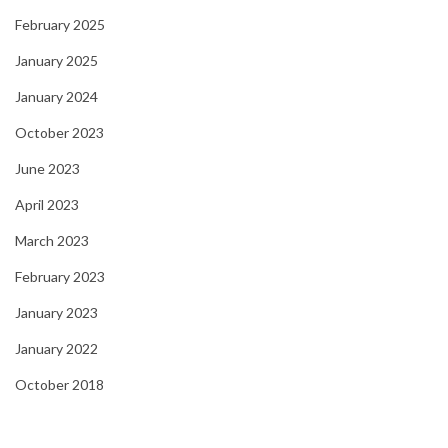
February 2025
January 2025
January 2024
October 2023
June 2023
April 2023
March 2023
February 2023
January 2023
January 2022
October 2018