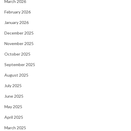
March 2026
February 2026
January 2026
December 2025
November 2025
October 2025
September 2025
August 2025
July 2025
June 2025
May 2025
April 2025
March 2025