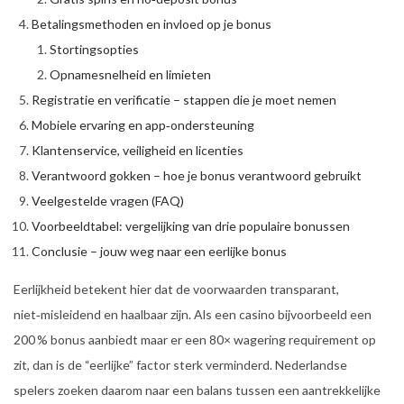
Betalingsmethoden en invloed op je bonus
Stortingsopties
Opnamesnelheid en limieten
Registratie en verificatie – stappen die je moet nemen
Mobiele ervaring en app‑ondersteuning
Klantenservice, veiligheid en licenties
Verantwoord gokken – hoe je bonus verantwoord gebruikt
Veelgestelde vragen (FAQ)
Voorbeeldtabel: vergelijking van drie populaire bonussen
Conclusie – jouw weg naar een eerlijke bonus
Eerlijkheid betekent hier dat de voorwaarden transparant,
niet‑misleidend en haalbaar zijn. Als een casino bijvoorbeeld een
200 % bonus aanbiedt maar er een 80× wagering requirement op
zit, dan is de “eerlijke” factor sterk verminderd. Nederlandse
spelers zoeken daarom naar een balans tussen een aantrekkelijke