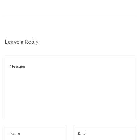
n
o
p
t
i
Leave a Reply
e
s
v
o
o
r
N
e
d
e
r