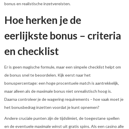
bonus en realistische inzetvereisten.
Hoe herken je de
eerlijkste bonus – criteria
en checklist
Er is geen magische formule, maar een simpele checklist helpt om
de bonus snel te beoordelen. Kijk eerst naar het
bonuspercentage: een hoge procentuele match is aantrekkelijk,
maar alleen als de maximale bonus niet onrealistisch hoog is.
Daarna controleer je de wagering requirements – hoe vaak moet je
het bonusbedrag inzetten voordat je kunt opnemen?
Andere cruciale punten zijn de tijdslimiet, de toegestane spellen
en de eventuele maximale winst uit gratis spins. Als een casino alle