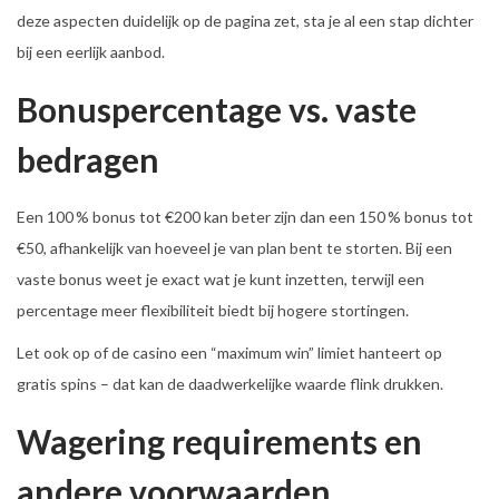
deze aspecten duidelijk op de pagina zet, sta je al een stap dichter
bij een eerlijk aanbod.
Bonuspercentage vs. vaste
bedragen
Een 100 % bonus tot €200 kan beter zijn dan een 150 % bonus tot
€50, afhankelijk van hoeveel je van plan bent te storten. Bij een
vaste bonus weet je exact wat je kunt inzetten, terwijl een
percentage meer flexibiliteit biedt bij hogere stortingen.
Let ook op of de casino een “maximum win” limiet hanteert op
gratis spins – dat kan de daadwerkelijke waarde flink drukken.
Wagering requirements en
andere voorwaarden