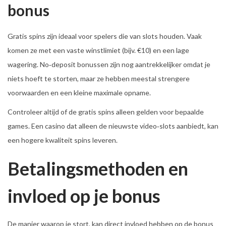
bonus
Gratis spins zijn ideaal voor spelers die van slots houden. Vaak
komen ze met een vaste winstlimiet (bijv. €10) en een lage
wagering. No‑deposit bonussen zijn nog aantrekkelijker omdat je
niets hoeft te storten, maar ze hebben meestal strengere
voorwaarden en een kleine maximale opname.
Controleer altijd of de gratis spins alleen gelden voor bepaalde
games. Een casino dat alleen de nieuwste video‑slots aanbiedt, kan
een hogere kwaliteit spins leveren.
Betalingsmethoden en
invloed op je bonus
De manier waarop je stort, kan direct invloed hebben op de bonus