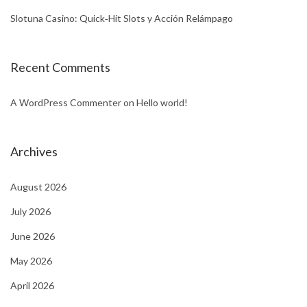
Slotuna Casino: Quick‑Hit Slots y Acción Relámpago
Recent Comments
A WordPress Commenter
on
Hello world!
Archives
August 2026
July 2026
June 2026
May 2026
April 2026