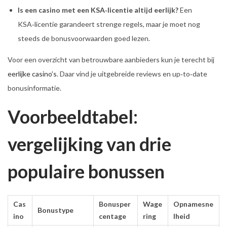
Is een casino met een KSA‑licentie altijd eerlijk?
Een
KSA‑licentie garandeert strenge regels, maar je moet nog
steeds de bonusvoorwaarden goed lezen.
Voor een overzicht van betrouwbare aanbieders kun je terecht bij
eerlijke casino’s
. Daar vind je uitgebreide reviews en up‑to‑date
bonusinformatie.
Voorbeeldtabel:
vergelijking van drie
populaire bonussen
Cas
Bonusper
Wage
Opnamesne
Bonustype
ino
centage
ring
lheid