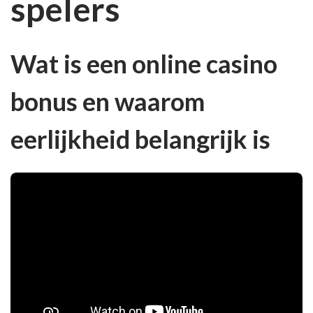
spelers
Wat is een online casino
bonus en waarom
eerlijkheid belangrijk is