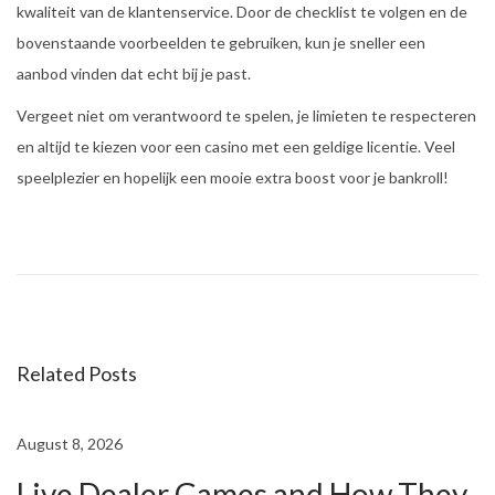
kwaliteit van de klantenservice. Door de checklist te volgen en de
bovenstaande voorbeelden te gebruiken, kun je sneller een
aanbod vinden dat echt bij je past.
Vergeet niet om verantwoord te spelen, je limieten te respecteren
en altijd te kiezen voor een casino met een geldige licentie. Veel
speelplezier en hopelijk een mooie extra boost voor je bankroll!
D
u
i
t
s
Related Posts
e
g
o
August 8, 2026
k
Live Dealer Games and How They