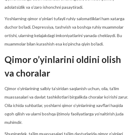
adolatsizlik va o’zaro ishonchni pasaytiradi.
Yoshlarning qimor o’yinlari tufayli ruhiy salomatliklari ham xatarga
duchor bo’ladi. Depressiya, tashvish va boshqa ruhiy muammolar
ortishi, ularning kelajakdagi imkoniyatlarini yanada cheklaydi. Bu
muammolar bilan kurashish esa ko’pincha qiyin bo’ladi.
Qimor o’yinlarini oldini olish
va choralar
Qimor o’yinlarining salbiy ta’siridan saqlanish uchun, oila, ta’lim
muassasalari va davlat tashkilotlari birgalikda choralar ko’rishi zarur.
Oila ichida suhbatlar, yoshlarni qimor o’yinlarining xavflari haqida
ogoh qilish va ularni boshqa ijtimoiy faoliyatlarga yo’naltirish juda
muhimdir.
Shuningdek, ta’lim muassasalari ta’lim dasturlarida qimor o’yinlari