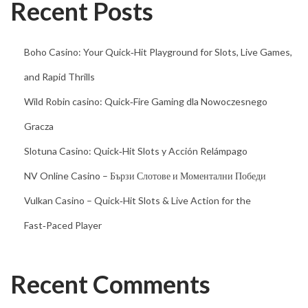
Recent Posts
n
g
Boho Casino: Your Quick‑Hit Playground for Slots, Live Games,
e
v
and Rapid Thrills
i
Wild Robin casino: Quick‑Fire Gaming dla Nowoczesnego
n
Gracza
s
Slotuna Casino: Quick‑Hit Slots y Acción Relámpago
t
o
NV Online Casino – Бързи Слотове и Моментални Победи
p
Vulkan Casino – Quick‑Hit Slots & Live Action for the
t
Fast‑Paced Player
i
l
1
Recent Comments
0
0