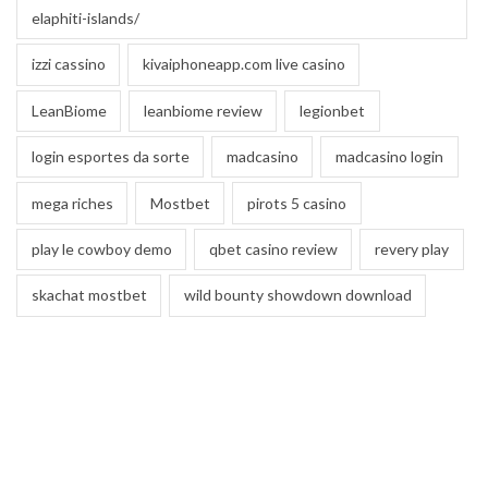
elaphiti-islands/
izzi cassino
kivaiphoneapp.com live casino
LeanBiome
leanbiome review
legionbet
login esportes da sorte
madcasino
madcasino login
mega riches
Mostbet
pirots 5 casino
play le cowboy demo
qbet casino review
revery play
skachat mostbet
wild bounty showdown download