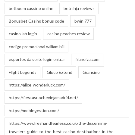
betboom cassino online
betninja reviews
Bonusbet Casino bonus code
bwin 777
casino lab login
casino peaches review
codigo promocional william hill
esportes da sorte login entrar
filaneiva.com
Flight Legends
Gluco Extend
Gransino
https://alice-wonderluck.com/
https://fiestasnocheviejamadrid.net/
https://moblegestion.com/
https://www.freshandfearless.co.uk/the-discerning-
travelers-guide-to-the-best-casino-destinations-in-the-