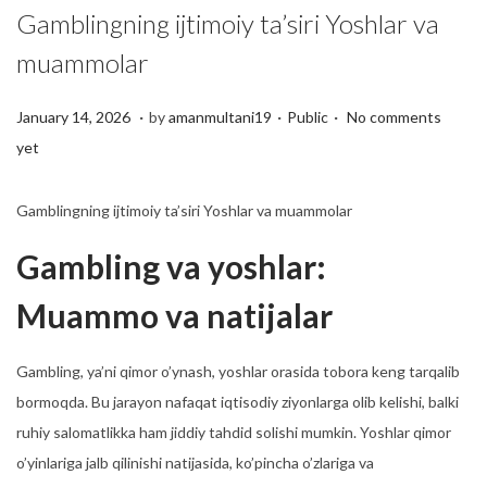
Gamblingning ijtimoiy ta’siri Yoshlar va
muammolar
.
.
.
P
J
P
January 14, 2026
by
amanmultani19
Public
No comments
o
a
o
yet
s
n
s
t
u
t
Gamblingning ijtimoiy ta’siri Yoshlar va muammolar
e
a
e
Gambling va yoshlar:
d
r
d
o
y
i
Muammo va natijalar
n
1
n
4
Gambling, ya’ni qimor o’ynash, yoshlar orasida tobora keng tarqalib
,
bormoqda. Bu jarayon nafaqat iqtisodiy ziyonlarga olib kelishi, balki
2
ruhiy salomatlikka ham jiddiy tahdid solishi mumkin. Yoshlar qimor
0
o’yinlariga jalb qilinishi natijasida, ko’pincha o’zlariga va
2