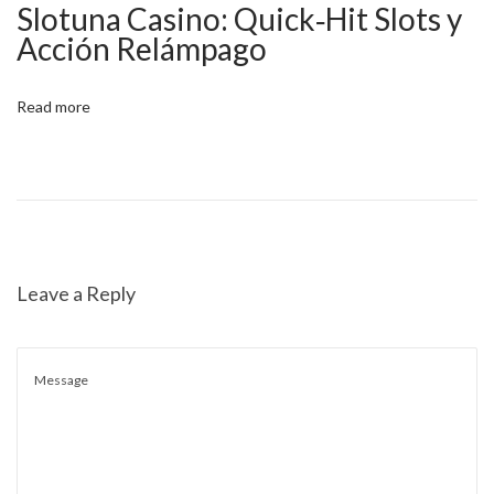
Slotuna Casino: Quick‑Hit Slots y
–
Acción Relámpago
h
v
Read more
e
r
v
e
j
v
Leave a Reply
a
l
g
i
C
h
i