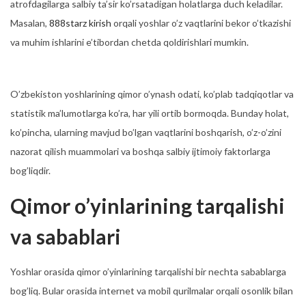
atrofdagilarga salbiy ta’sir ko’rsatadigan holatlarga duch keladilar.
6
Masalan,
888starz kirish
orqali yoshlar o’z vaqtlarini bekor o’tkazishi
va muhim ishlarini e’tibordan chetda qoldirishlari mumkin.
O’zbekiston yoshlarining qimor o’ynash odati, ko’plab tadqiqotlar va
statistik ma’lumotlarga ko’ra, har yili ortib bormoqda. Bunday holat,
ko’pincha, ularning mavjud bo’lgan vaqtlarini boshqarish, o’z-o’zini
nazorat qilish muammolari va boshqa salbiy ijtimoiy faktorlarga
bog’liqdir.
Qimor o’yinlarining tarqalishi
va sabablari
Yoshlar orasida qimor o’yinlarining tarqalishi bir nechta sabablarga
bog’liq. Bular orasida internet va mobil qurilmalar orqali osonlik bilan