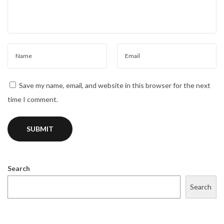
c
k
e
n
R
o
Save my name, email, and website in this browser for the next
a
time I comment.
d
k
a
n
ø
Search
g
Search
e
d
i