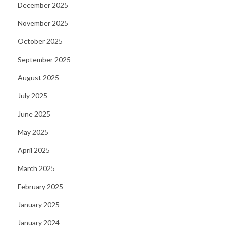
December 2025
o
November 2025
r
i
October 2025
e
September 2025
n
August 2025
b
July 2025
a
k
June 2025
o
May 2025
m
April 2025
c
a
March 2025
s
February 2025
i
January 2025
n
January 2024
o