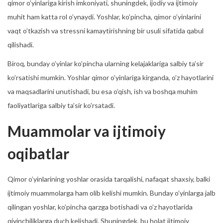
qimor o’yinlariga kirish imkoniyati, shuningdek, ijodiy va ijtimoiy
muhit ham katta rol o’ynaydi. Yoshlar, ko’pincha, qimor o’yinlarini
vaqt o’tkazish va stressni kamaytirishning bir usuli sifatida qabul
qilishadi.
Biroq, bunday o’yinlar ko’pincha ularning kelajaklariga salbiy ta’sir
ko’rsatishi mumkin. Yoshlar qimor o’yinlariga kirganda, o’z hayotlarini
va maqsadlarini unutishadi, bu esa o’qish, ish va boshqa muhim
faoliyatlariga salbiy ta’sir ko’rsatadi.
Muammolar va ijtimoiy
oqibatlar
Qimor o’yinlarining yoshlar orasida tarqalishi, nafaqat shaxsiy, balki
ijtimoiy muammolarga ham olib kelishi mumkin. Bunday o’yinlarga jalb
qilingan yoshlar, ko’pincha qarzga botishadi va o’z hayotlarida
qiyinchiliklarga duch kelishadi. Shuningdek, bu holat ijtimoiy