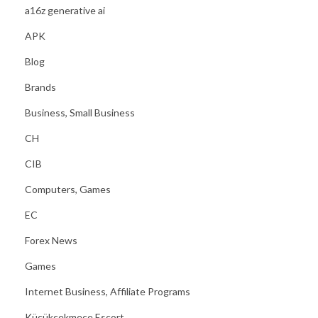
a16z generative ai
n
APK
s
s
Blog
p
Brands
e
Business, Small Business
l
v
CH
ä
CIB
r
Computers, Games
l
EC
d
Forex News
Games
Internet Business, Affiliate Programs
Küçükçekmece Escort