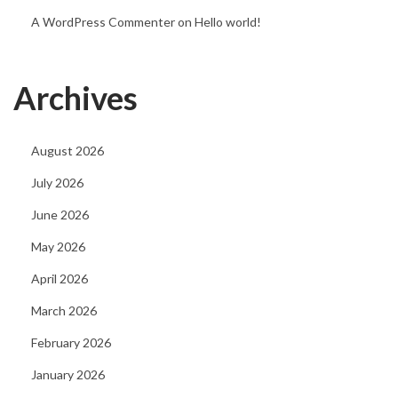
x
A WordPress Commenter
on
Hello world!
,
m
Archives
e
n
h
August 2026
v
July 2026
o
June 2026
r
n
May 2026
å
April 2026
r
March 2026
H
February 2026
i
s
January 2026
t