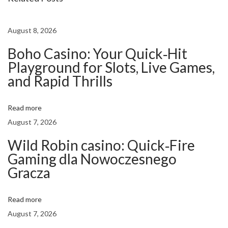
i
l
August 8, 2026
d
Boho Casino: Your Quick‑Hit
i
Playground for Slots, Live Games,
g
and Rapid Thrills
a
d
Read more
r
August 7, 2026
e
n
Wild Robin casino: Quick‑Fire
Gaming dla Nowoczesnego
a
Gracza
l
i
n
Read more
e
August 7, 2026
n