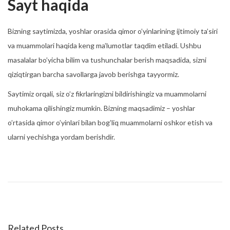
Sayt haqida
Bizning saytimizda, yoshlar orasida qimor o’yinlarining ijtimoiy ta’siri
va muammolari haqida keng ma’lumotlar taqdim etiladi. Ushbu
masalalar bo’yicha bilim va tushunchalar berish maqsadida, sizni
qiziqtirgan barcha savollarga javob berishga tayyormiz.
Saytimiz orqali, siz o’z fikrlaringizni bildirishingiz va muammolarni
muhokama qilishingiz mumkin. Bizning maqsadimiz – yoshlar
o’rtasida qimor o’yinlari bilan bog’liq muammolarni oshkor etish va
ularni yechishga yordam berishdir.
F
o
r
e
s
Related Posts
t