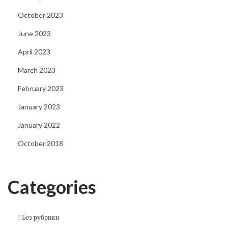
n
October 2023
E
June 2023
n
April 2023
r
e
March 2023
s
February 2023
a
January 2023
g
January 2022
e
n
October 2018
o
m
Categories
t
i
d
! Без рубрики
e