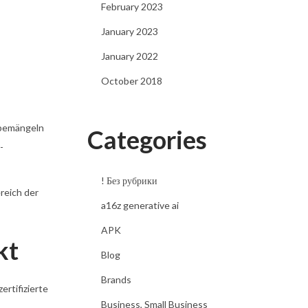
February 2023
January 2023
January 2022
October 2018
r bemängeln
Categories
-
! Без рубрики
reich der
a16z generative ai
APK
kt
Blog
Brands
ertifizierte
Business, Small Business