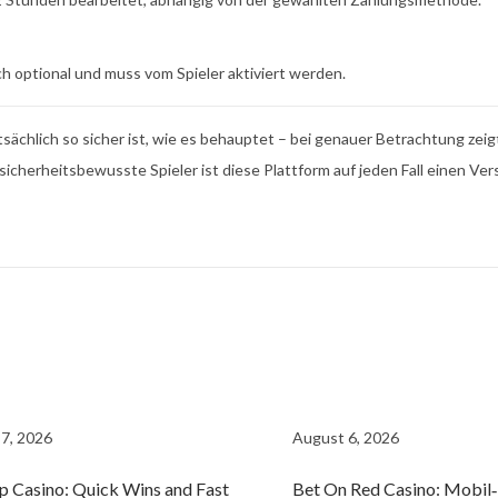
ch optional und muss vom Spieler aktiviert werden.
tsächlich so sicher ist, wie es behauptet – bei genauer Betrachtung zeig
sicherheitsbewusste Spieler ist diese Plattform auf jeden Fall einen Ver
7, 2026
August 6, 2026
p Casino: Quick Wins and Fast
Bet On Red Casino: Mobil