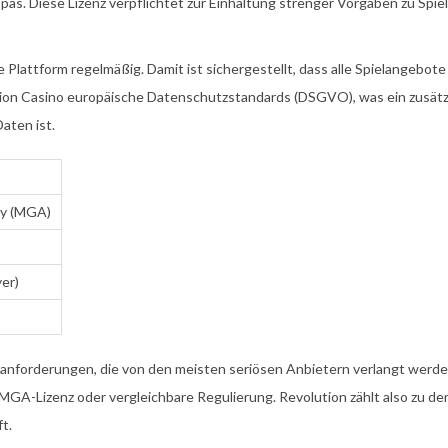
as. Diese Lizenz verpflichtet zur Einhaltung strenger Vorgaben zu Spie
Plattform regelmäßig. Damit ist sichergestellt, dass alle Spielangebote 
ution Casino europäische Datenschutzstandards (DSGVO), was ein zusätz
Daten ist.
ty (MGA)
er)
tanforderungen, die von den meisten seriösen Anbietern verlangt werde
 MGA-Lizenz oder vergleichbare Regulierung. Revolution zählt also zu de
t.