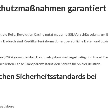
chutzmaßnahmen garantiert
ntrale Rolle. Revolution Casino nutzt moderne SSL-Verschlüsselung, um E
 Dadurch sind Kreditkarteninformationen, persönliche Daten und Login
toren (RNG) gewährleistet. Das Spielsystem wird regelmäßig durch unabhä
chließen. Diese Transparenz stärkt den Schutz für Spieler deutlich.
chen Sicherheitsstandards bei
estlabore