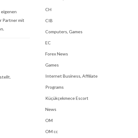
CH
e eigenen
r Partner mit
CIB
n.
Computers, Games
EC
Forex News
Games
Internet Business, Affiliate
tellt.
Programs
Küçükçekmece Escort
News
OM
OM cc