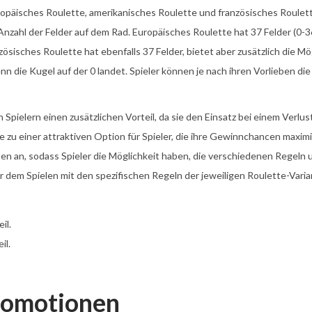
ropäisches Roulette, amerikanisches Roulette und französisches Roulet
Anzahl der Felder auf dem Rad. Europäisches Roulette hat 37 Felder (0-
ösisches Roulette hat ebenfalls 37 Felder, bietet aber zusätzlich die Mög
 die Kugel auf der 0 landet. Spieler können je nach ihren Vorlieben die 
 Spielern einen zusätzlichen Vorteil, da sie den Einsatz bei einem Verlus
te zu einer attraktiven Option für Spieler, die ihre Gewinnchancen maxi
nten an, sodass Spieler die Möglichkeit haben, die verschiedenen Regeln 
r dem Spielen mit den spezifischen Regeln der jeweiligen Roulette-Varia
il.
il.
romotionen