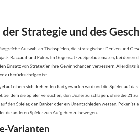
e der Strategie und des Gesc
angreiche Auswahl an Tischspielen, die strategisches Denken und Gesc
jack, Baccarat und Poker. Im Gegensatz zu Spielautomaten, bei denen de
 den Einsatz von Strategien ihre Gewinnchancen verbessern. Allerdings is
r zu berücksichtigen ist.
ugel auf einem sich drehenden Rad geworfen wird und die Spieler auf das
el, bei dem die Spieler versuchen, den Dealer zu schlagen, ohne die 21 zu
r auf den Spieler, den Banker oder ein Unentschieden wetten. Poker ist e
oder die anderen Spieler zum Aufgeben zu bewegen.
te-Varianten