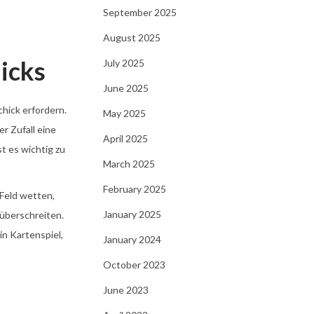
September 2025
August 2025
hicks
July 2025
June 2025
hick erfordern.
May 2025
r Zufall eine
April 2025
t es wichtig zu
March 2025
February 2025
 Feld wetten,
January 2025
 überschreiten.
in Kartenspiel,
January 2024
October 2023
June 2023