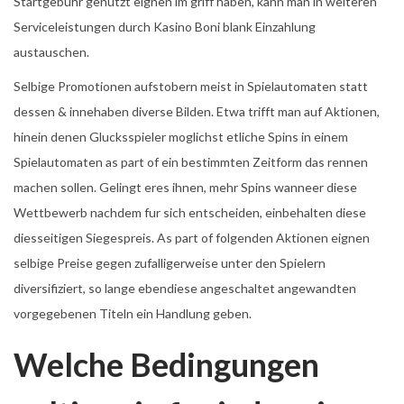
Startgebuhr genutzt eignen im griff haben, kann man in weiteren
Serviceleistungen durch Kasino Boni blank Einzahlung
austauschen.
Selbige Promotionen aufstobern meist in Spielautomaten statt
dessen & innehaben diverse Bilden. Etwa trifft man auf Aktionen,
hinein denen Glucksspieler moglichst etliche Spins in einem
Spielautomaten as part of ein bestimmten Zeitform das rennen
machen sollen. Gelingt eres ihnen, mehr Spins wanneer diese
Wettbewerb nachdem fur sich entscheiden, einbehalten diese
diesseitigen Siegespreis. As part of folgenden Aktionen eignen
selbige Preise gegen zufalligerweise unter den Spielern
diversifiziert, so lange ebendiese angeschaltet angewandten
vorgegebenen Titeln ein Handlung geben.
Welche Bedingungen