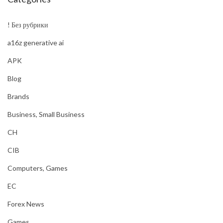
! Без рубрики
a16z generative ai
APK
Blog
Brands
Business, Small Business
CH
CIB
Computers, Games
EC
Forex News
Games