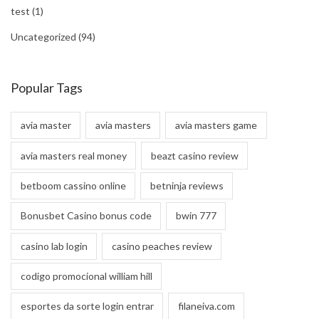
test
(1)
Uncategorized
(94)
Popular Tags
avia master
avia masters
avia masters game
avia masters real money
beazt casino review
betboom cassino online
betninja reviews
Bonusbet Casino bonus code
bwin 777
casino lab login
casino peaches review
codigo promocional william hill
esportes da sorte login entrar
filaneiva.com