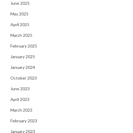
H
June 2025
i
May 2025
e
April 2025
r
March 2025
s
e
February 2025
i
January 2025
e
January 2024
n
w
October 2023
e
June 2023
n
April 2023
i
March 2023
g
e
February 2023
b
January 2023