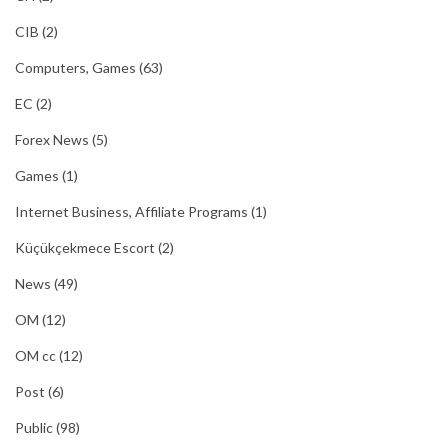
CIB
(2)
Computers, Games
(63)
EC
(2)
Forex News
(5)
Games
(1)
Internet Business, Affiliate Programs
(1)
Küçükçekmece Escort
(2)
News
(49)
OM
(12)
OM cc
(12)
Post
(6)
Public
(98)