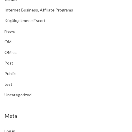
Internet Business, Affiliate Programs
Küçükçekmece Escort
News
OM
OM cc
Post
Public
test
Uncategorized
Meta
Log in