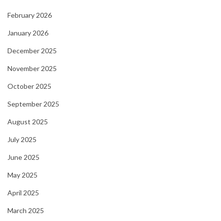
i
February 2026
o
n
January 2026
l
December 2025
i
November 2025
e
October 2025
b
s
September 2025
t
August 2025
e
July 2025
n
o
June 2025
s
May 2025
t
April 2025
e
March 2025
n