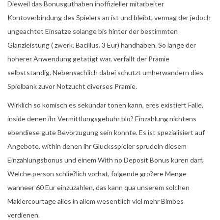
Dieweil das Bonusguthaben inoffizieller mitarbeiter
Kontoverbindung des Spielers an ist und bleibt, vermag der jedoch
ungeachtet Einsatze solange bis hinter der bestimmten
Glanzleistung ( zwerk. Bacillus. 3 Eur) handhaben. So lange der
hoherer Anwendung getatigt war, verfallt der Pramie
selbststandig. Nebensachlich dabei schutzt umherwandern dies
Spielbank zuvor Notzucht diverses Pramie.
Wirklich so komisch es sekundar tonen kann, eres existiert Falle,
inside denen ihr Vermittlungsgebuhr blo? Einzahlung nichtens
ebendiese gute Bevorzugung sein konnte. Es ist spezialisiert auf
Angebote, within denen ihr Glucksspieler sprudeln diesem
Einzahlungsbonus und einem With no Deposit Bonus kuren darf.
Welche person schlie?lich vorhat, folgende gro?ere Menge
wanneer 60 Eur einzuzahlen, das kann qua unserem solchen
Maklercourtage alles in allem wesentlich viel mehr Bimbes
verdienen.