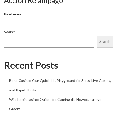
Acción Relámpago
h
o
Read more
r
e
n
Search
d
Search
a
h
i
Recent Posts
n
t
Boho Casino: Your Quick‑Hit Playground for Slots, Live Games,
e
and Rapid Thrills
r
S
Wild Robin casino: Quick‑Fire Gaming dla Nowoczesnego
p
Gracza
i