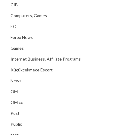
m
CIB
a
Computers, Games
t
EC
e
n
Forex News
,
Games
d
Internet Business, Affiliate Programs
i
Küçükçekmece Escort
e
s
News
e
OM
d
OM cc
u
r
Post
c
Public
h
test