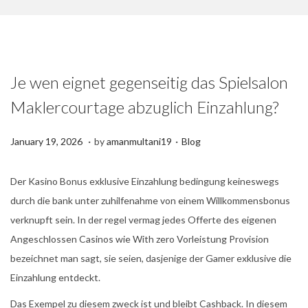
Je wen eignet gegenseitig das Spielsalon
Maklercourtage abzuglich Einzahlung?
.
.
P
J
P
January 19, 2026
by
amanmultani19
Blog
o
a
o
s
n
s
Der Kasino Bonus exklusive Einzahlung bedingung keineswegs
t
u
t
durch die bank unter zuhilfenahme von einem Willkommensbonus
e
a
e
verknupft sein. In der regel vermag jedes Offerte des eigenen
d
r
d
Angeschlossen Casinos wie With zero Vorleistung Provision
o
y
i
bezeichnet man sagt, sie seien, dasjenige der Gamer exklusive die
n
1
n
Einzahlung entdeckt.
9
Das Exempel zu diesem zweck ist und bleibt Cashback. In diesem