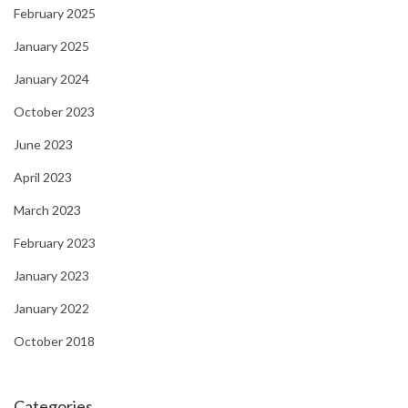
t
February 2025
a
January 2025
t
January 2024
i
v
October 2023
w
June 2023
e
April 2023
r
March 2023
d
e
February 2023
n
January 2023
January 2022
October 2018
Categories