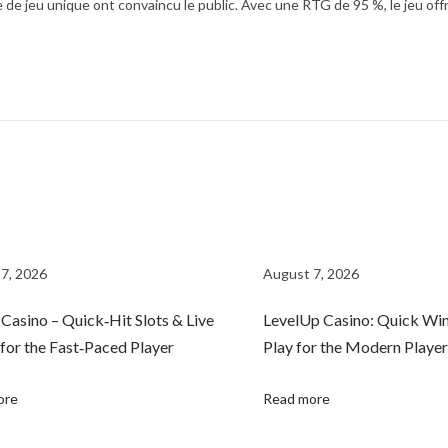
 de jeu unique ont convaincu le public. Avec une RTG de 95 %, le jeu off
7, 2026
August 7, 2026
Casino – Quick‑Hit Slots & Live
LevelUp Casino: Quick Win
for the Fast‑Paced Player
Play for the Modern Player
ore
Read more