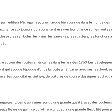
par l’éditeur Microgaming, une marque bien connue dans le monde des j
 excitante aux joueurs qui souhaitent essayer leur chance sur les routes
e design, les symboles, les gains, les sauvages, les scatters, les fonctionn
idéo.
ré autour des routes américaines dans les années 1960. Les développeu
t qui évoque l’époque d’or de la route américaine, avec ses fastfood, s
cartes publicitaires vintage, de voitures de course classiques et d’aut
engageant. Les graphismes sont d’une grande qualité, avec des couleurs
ze lignes de gain, ce qui offre aux joueurs une grande flexibilité pour p