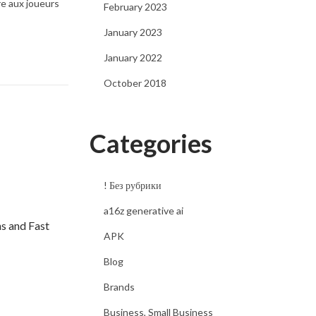
re aux joueurs
February 2023
January 2023
January 2022
October 2018
Categories
! Без рубрики
a16z generative ai
s and Fast
APK
Blog
Brands
Business, Small Business