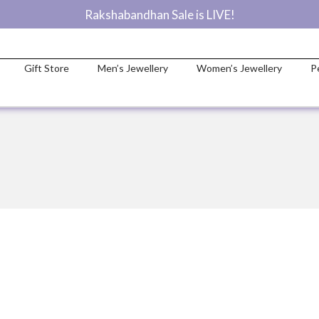
FLAT 10% Off
Gift Store
Men’s Jewellery
Women’s Jewellery
P