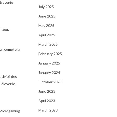
stratégie
July 2025
June 2025
May 2025
 tour.
April 2025
March 2025
 en compte la
February 2025
January 2025
January 2024
ativité des
October 2023
 élever le
June 2023
April 2023
March 2023
 Microgaming.