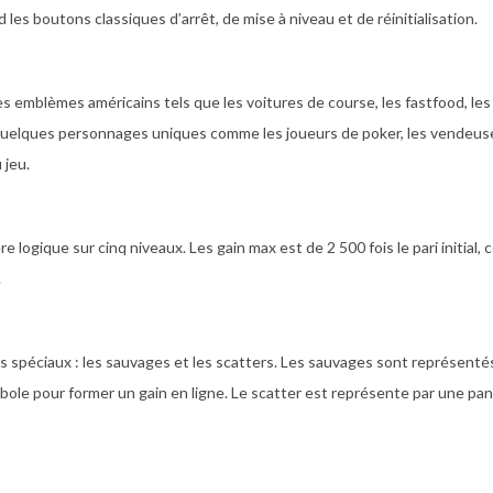
d les boutons classiques d’arrêt, de mise à niveau et de réinitialisation.
emblèmes américains tels que les voitures de course, les fastfood, les
quelques personnages uniques comme les joueurs de poker, les vendeuse
 jeu.
logique sur cinq niveaux. Les gain max est de 2 500 fois le pari initial, ce
.
s spéciaux : les sauvages et les scatters. Les sauvages sont représentés
bole pour former un gain en ligne. Le scatter est représente par une pa