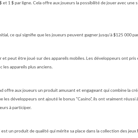
et 1 $ par ligne. Cela offre aux joueurs la possibilité de jouer avec une 
nitial, ce qui signifie que les joueurs peuvent gagner jusqu’à $125 000 par
r et peut être joué sur des appareils mobiles. Les développeurs ont pris
 les appareils plus anciens.
ad offre aux joueurs un produit amusant et engageant qui combine la cré
 les développeurs ont ajouté le bonus "Casino", ils ont vraiment réussi à
eurs à participer.
st un produit de qualité qui mérite sa place dans la collection des jeux