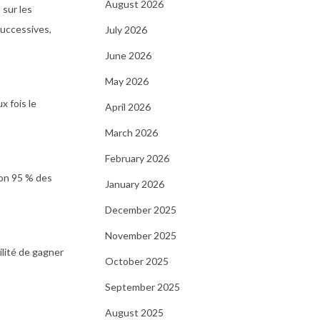
August 2026
 sur les
 successives,
July 2026
June 2026
May 2026
x fois le
April 2026
March 2026
February 2026
ron 95 % des
January 2026
December 2025
November 2025
ilité de gagner
October 2025
September 2025
August 2025