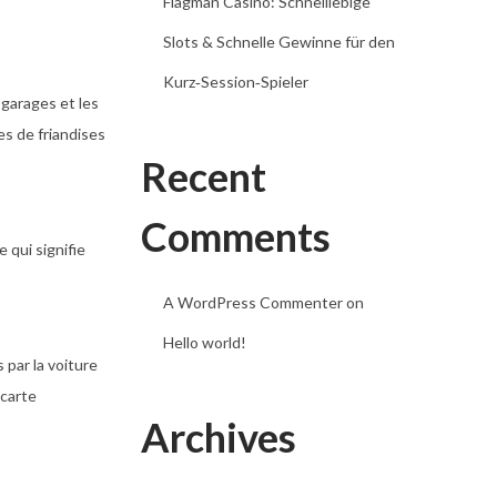
Flagman Casino: Schnelllebige
Slots & Schnelle Gewinne für den
Kurz‑Session‑Spieler
 garages et les
s de friandises
Recent
Comments
 qui signifie
A WordPress Commenter
on
Hello world!
 par la voiture
ncarte
Archives