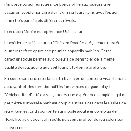
n’importe où sur les roues. Ce bonus offre aux joueurs une
occasion supplémentaire de maximiser leurs gains avec l’option
d’un choix parmi trois différents réveils.
Exécution Mobile et Expérience Utilisateur
L’expérience utilisateur du "Chicken Road" est également dotée
d’une interface optimisée pour les appareils mobiles. Cette
caractéristique permet aux joueurs de bénéficier de la même
qualité de jeu, quelle que soit leur plate-forme préférée.
En combinant une interface intuitive avec un contenu visuellement
attrayant et des fonctionnalités innovantes de gameplay, le
"Chicken Road" offre à ses joueurs une expérience complète qui ne
peut être surpassée par beaucoup d’autres slots dans les salles de
jeu virtuelles. La disponibilité sur mobile ajoute encore plus de
flexibilité aux joueurs afin qu’ils puissent profiter du jeu selon leur
convenance.