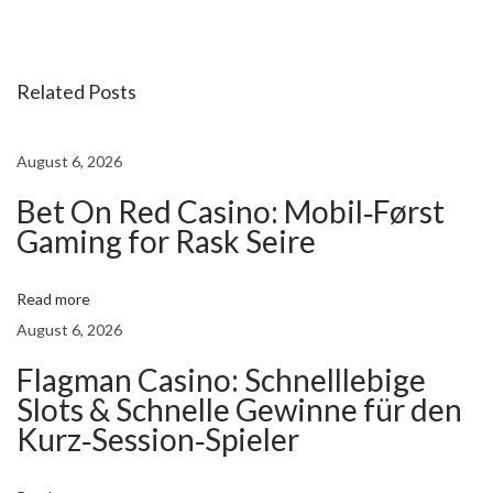
r
o
Related Posts
s
s
a
August 6, 2026
b
Bet On Red Casino: Mobil‑Først
l
Gaming for Rask Seire
e
R
Read more
u
August 6, 2026
s
h
Flagman Casino: Schnelllebige
g
Slots & Schnelle Gewinne für den
Kurz‑Session‑Spieler
r
a
C