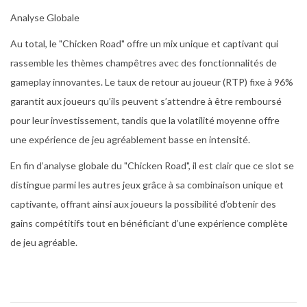
Analyse Globale
Au total, le "Chicken Road" offre un mix unique et captivant qui
rassemble les thèmes champêtres avec des fonctionnalités de
gameplay innovantes. Le taux de retour au joueur (RTP) fixe à 96%
garantit aux joueurs qu’ils peuvent s’attendre à être remboursé
pour leur investissement, tandis que la volatilité moyenne offre
une expérience de jeu agréablement basse en intensité.
En fin d’analyse globale du "Chicken Road", il est clair que ce slot se
distingue parmi les autres jeux grâce à sa combinaison unique et
captivante, offrant ainsi aux joueurs la possibilité d’obtenir des
gains compétitifs tout en bénéficiant d’une expérience complète
de jeu agréable.
U
n
c