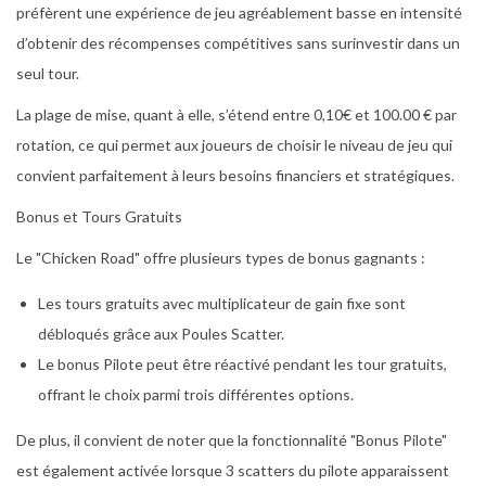
préfèrent une expérience de jeu agréablement basse en intensité
d’obtenir des récompenses compétitives sans surinvestir dans un
seul tour.
La plage de mise, quant à elle, s’étend entre 0,10€ et 100.00 € par
rotation, ce qui permet aux joueurs de choisir le niveau de jeu qui
convient parfaitement à leurs besoins financiers et stratégiques.
Bonus et Tours Gratuits
Le "Chicken Road" offre plusieurs types de bonus gagnants :
Les tours gratuits avec multiplicateur de gain fixe sont
débloqués grâce aux Poules Scatter.
Le bonus Pilote peut être réactivé pendant les tour gratuits,
offrant le choix parmi trois différentes options.
De plus, il convient de noter que la fonctionnalité "Bonus Pilote"
est également activée lorsque 3 scatters du pilote apparaissent