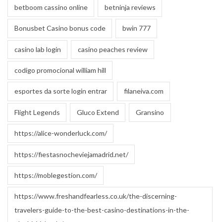
betboom cassino online
betninja reviews
Bonusbet Casino bonus code
bwin 777
casino lab login
casino peaches review
codigo promocional william hill
esportes da sorte login entrar
filaneiva.com
Flight Legends
Gluco Extend
Gransino
https://alice-wonderluck.com/
https://fiestasnocheviejamadrid.net/
https://moblegestion.com/
https://www.freshandfearless.co.uk/the-discerning-
travelers-guide-to-the-best-casino-destinations-in-the-