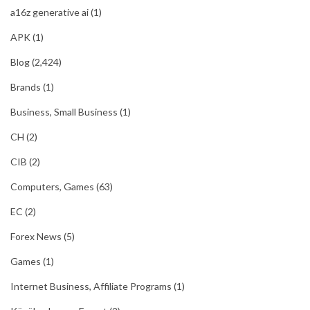
a16z generative ai
(1)
APK
(1)
Blog
(2,424)
Brands
(1)
Business, Small Business
(1)
CH
(2)
CIB
(2)
Computers, Games
(63)
EC
(2)
Forex News
(5)
Games
(1)
Internet Business, Affiliate Programs
(1)