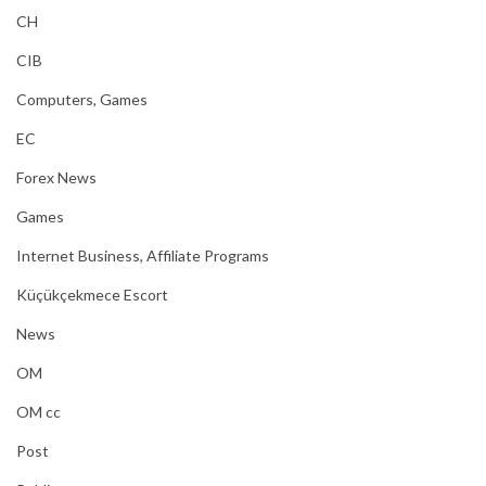
CH
CIB
Computers, Games
EC
Forex News
Games
Internet Business, Affiliate Programs
Küçükçekmece Escort
News
OM
OM cc
Post