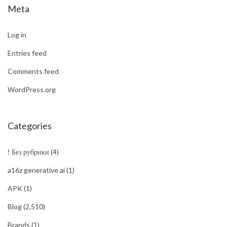
Meta
Log in
Entries feed
Comments feed
WordPress.org
Categories
! Без рубрики
(4)
a16z generative ai
(1)
APK
(1)
Blog
(2,510)
Brands
(1)