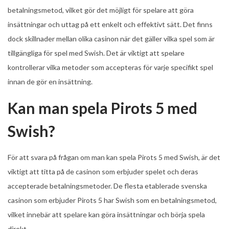
betalningsmetod, vilket gör det möjligt för spelare att göra
insättningar och uttag på ett enkelt och effektivt sätt. Det finns
dock skillnader mellan olika casinon när det gäller vilka spel som är
tillgängliga för spel med Swish. Det är viktigt att spelare
kontrollerar vilka metoder som accepteras för varje specifikt spel
innan de gör en insättning.
Kan man spela Pirots 5 med
Swish?
För att svara på frågan om man kan spela Pirots 5 med Swish, är det
viktigt att titta på de casinon som erbjuder spelet och deras
accepterade betalningsmetoder. De flesta etablerade svenska
casinon som erbjuder Pirots 5 har Swish som en betalningsmetod,
vilket innebär att spelare kan göra insättningar och börja spela
direkt.