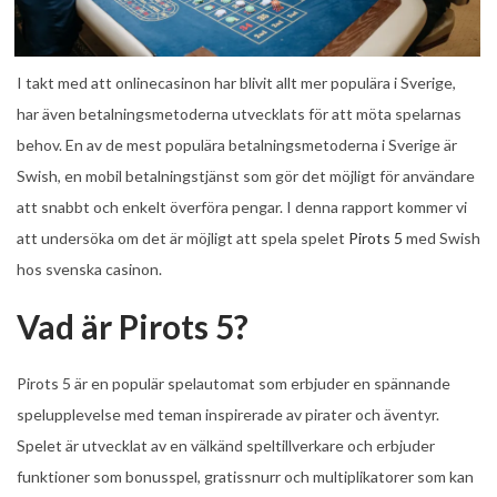
I takt med att onlinecasinon har blivit allt mer populära i Sverige,
har även betalningsmetoderna utvecklats för att möta spelarnas
behov. En av de mest populära betalningsmetoderna i Sverige är
Swish, en mobil betalningstjänst som gör det möjligt för användare
att snabbt och enkelt överföra pengar. I denna rapport kommer vi
att undersöka om det är möjligt att spela spelet
Pirots 5
med Swish
hos svenska casinon.
Vad är Pirots 5?
Pirots 5 är en populär spelautomat som erbjuder en spännande
spelupplevelse med teman inspirerade av pirater och äventyr.
Spelet är utvecklat av en välkänd speltillverkare och erbjuder
funktioner som bonusspel, gratissnurr och multiplikatorer som kan