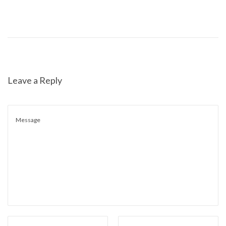
S
é
c
u
r
Leave a Reply
i
t
é
d
e
s
D
é
p
ô
t