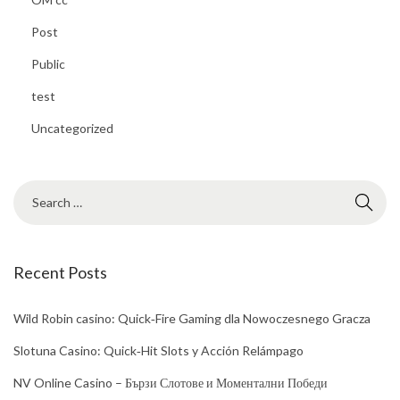
i
Post
a
Public
test
Uncategorized
Recent Posts
Wild Robin casino: Quick‑Fire Gaming dla Nowoczesnego Gracza
Slotuna Casino: Quick‑Hit Slots y Acción Relámpago
NV Online Casino – Бързи Слотове и Моментални Победи