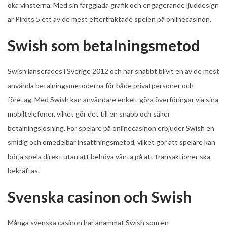
öka vinsterna. Med sin färgglada grafik och engagerande ljuddesign
är Pirots 5 ett av de mest eftertraktade spelen på onlinecasinon.
Swish som betalningsmetod
Swish lanserades i Sverige 2012 och har snabbt blivit en av de mest
använda betalningsmetoderna för både privatpersoner och
företag. Med Swish kan användare enkelt göra överföringar via sina
mobiltelefoner, vilket gör det till en snabb och säker
betalningslösning. För spelare på onlinecasinon erbjuder Swish en
smidig och omedelbar insättningsmetod, vilket gör att spelare kan
börja spela direkt utan att behöva vänta på att transaktioner ska
bekräftas.
Svenska casinon och Swish
Många svenska casinon har anammat Swish som en