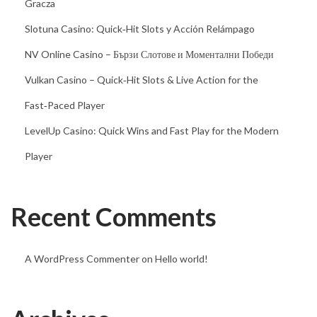
Gracza
a
Slotuna Casino: Quick‑Hit Slots y Acción Relámpago
d
a
NV Online Casino – Бързи Слотове и Моментални Победи
I
Vulkan Casino – Quick‑Hit Slots & Live Action for the
l
Fast‑Paced Player
C
LevelUp Casino: Quick Wins and Fast Play for the Modern
a
r
Player
i
c
Recent Comments
a
m
e
A WordPress Commenter
on
Hello world!
n
t
o