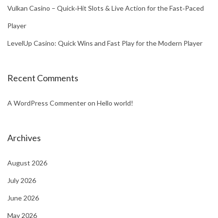
Vulkan Casino – Quick‑Hit Slots & Live Action for the Fast‑Paced
Player
LevelUp Casino: Quick Wins and Fast Play for the Modern Player
Recent Comments
A WordPress Commenter
on
Hello world!
Archives
August 2026
July 2026
June 2026
May 2026