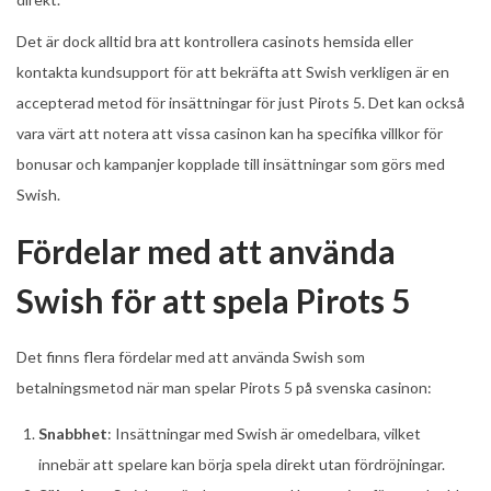
Det är dock alltid bra att kontrollera casinots hemsida eller
kontakta kundsupport för att bekräfta att Swish verkligen är en
accepterad metod för insättningar för just Pirots 5. Det kan också
vara värt att notera att vissa casinon kan ha specifika villkor för
bonusar och kampanjer kopplade till insättningar som görs med
Swish.
Fördelar med att använda
Swish för att spela Pirots 5
Det finns flera fördelar med att använda Swish som
betalningsmetod när man spelar Pirots 5 på svenska casinon:
Snabbhet
: Insättningar med Swish är omedelbara, vilket
innebär att spelare kan börja spela direkt utan fördröjningar.