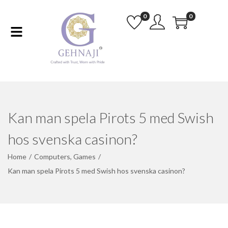
0
0
Kan man spela Pirots 5 med Swish
hos svenska casinon?
Home
/
Computers, Games
/
Kan man spela Pirots 5 med Swish hos svenska casinon?