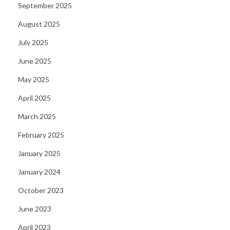
September 2025
t
a
August 2025
P
July 2025
i
June 2025
ù
May 2025
V
e
April 2025
l
March 2025
o
February 2025
c
e
January 2025
:
January 2024
S
October 2023
a
June 2023
n
k
April 2023