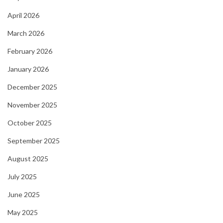
April 2026
March 2026
February 2026
January 2026
December 2025
November 2025
October 2025
September 2025
August 2025
July 2025
June 2025
May 2025