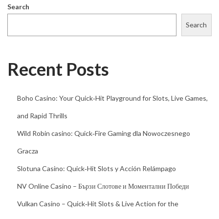
a
Search
s
Search
S
i
e
Recent Posts
w
i
Boho Casino: Your Quick‑Hit Playground for Slots, Live Games,
s
and Rapid Thrills
s
e
Wild Robin casino: Quick‑Fire Gaming dla Nowoczesnego
n
Gracza
m
Slotuna Casino: Quick‑Hit Slots y Acción Relámpago
ü
s
NV Online Casino – Бързи Слотове и Моментални Победи
s
Vulkan Casino – Quick‑Hit Slots & Live Action for the
e