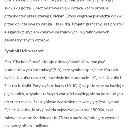
skoku ku górze. Gracz odgrywa rolę kurczaka, który próbuje
przeskoczyć przez szereg
Chicken Cross wygrane pieniądze
krokwi
przed oblicza swego wroga – kukułką. Projekt graficzny jest prosty i
elegancki z użyciem kolorów pastelowych i wyrafinowanych
geometrycznych wzorów.
Symboli i ich wartość
Gra "Chicken Cross" oferuje dziewięć symboli, w tym pięć
standardowych kart miazgi (9-A), trzy symboli specjalne: Kurczak
(wild), Kukułka (scatter) oraz dwie inne postacie – Ojciec Kukułki i
Siostra Kukulki. Pary wyższe karty (10-JQK) są połozone na każdej z
pięciu rolek, a symboli niższych wartości znajdują się na pozostałych
czterech rolach. Szczególnym wyróżnieniem w tej gry jest symbol
Ojciec Kukułki, który posiada najwyższą wartość 15000x, czyli
zainwestowane średnio około 75 euro może za jedną grę wyniosć
do kwoty blisko 1 miliona.