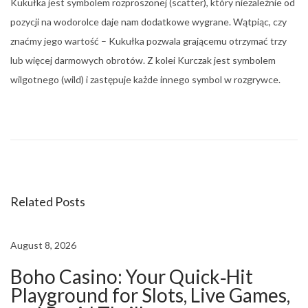
Kukułka jest symbolem rozproszonej (scatter), który niezależnie od
pozycji na wodorolce daje nam dodatkowe wygrane. Wątpiąc, czy
znaćmy jego wartość – Kukułka pozwala grającemu otrzymać trzy
lub więcej darmowych obrotów. Z kolei Kurczak jest symbolem
wilgotnego (wild) i zastępuje każde innego symbol w rozgrywce.
i
W
i
l
d
Related Posts
C
a
s
August 8, 2026
i
Boho Casino: Your Quick‑Hit
n
Playground for Slots, Live Games,
o