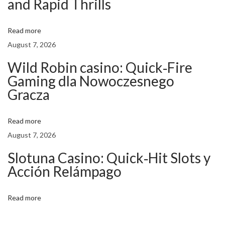
and Rapid Thrills
S
p
Read more
i
August 7, 2026
e
l
Wild Robin casino: Quick‑Fire
Gaming dla Nowoczesnego
-
Gracza
G
l
i
Read more
t
August 7, 2026
c
Slotuna Casino: Quick‑Hit Slots y
h
Acción Relámpago
e
s
Read more
:
W