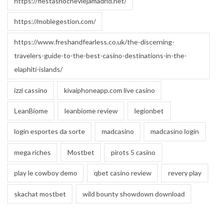
https://fiestasnocheviejamadrid.net/
https://moblegestion.com/
https://www.freshandfearless.co.uk/the-discerning-
travelers-guide-to-the-best-casino-destinations-in-the-
elaphiti-islands/
izzi cassino
kivaiphoneapp.com live casino
LeanBiome
leanbiome review
legionbet
login esportes da sorte
madcasino
madcasino login
mega riches
Mostbet
pirots 5 casino
play le cowboy demo
qbet casino review
revery play
skachat mostbet
wild bounty showdown download