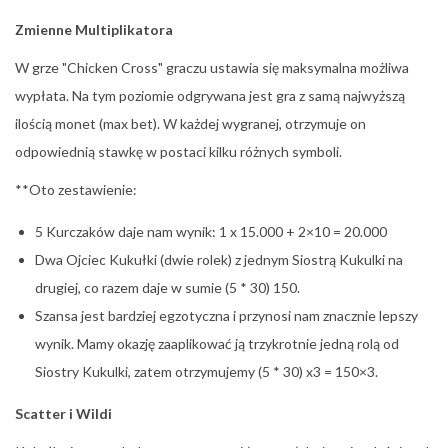
Zmienne Multiplikatora
W grze "Chicken Cross" graczu ustawia się maksymalna możliwa
wypłata. Na tym poziomie odgrywana jest gra z samą najwyższą
ilością monet (max bet). W każdej wygranej, otrzymuje on
odpowiednią stawkę w postaci kilku różnych symboli.
**Oto zestawienie:
5 Kurczaków daje nam wynik: 1 x 15.000 + 2×10 = 20.000
Dwa Ojciec Kukułki (dwie rolek) z jednym Siostrą Kukulki na
drugiej, co razem daje w sumie (5 * 30) 150.
Szansa jest bardziej egzotyczna i przynosi nam znacznie lepszy
wynik. Mamy okazję zaaplikować ją trzykrotnie jedną rolą od
Siostry Kukulki, zatem otrzymujemy (5 * 30) x3 = 150×3.
Scatter i Wildi