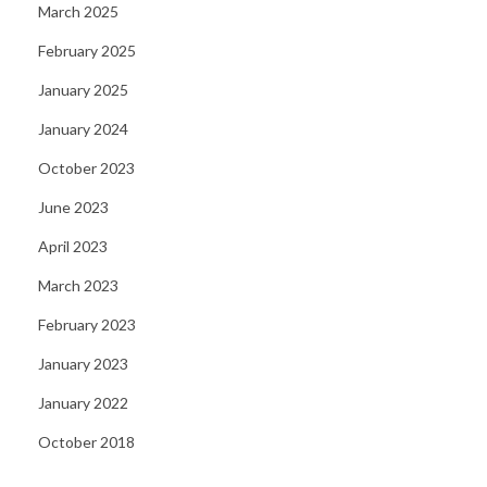
March 2025
t
h
February 2025
e
January 2025
R
January 2024
o
l
October 2023
e
June 2023
o
April 2023
f
March 2023
a
n
February 2023
E
January 2023
x
January 2022
e
c
October 2018
u