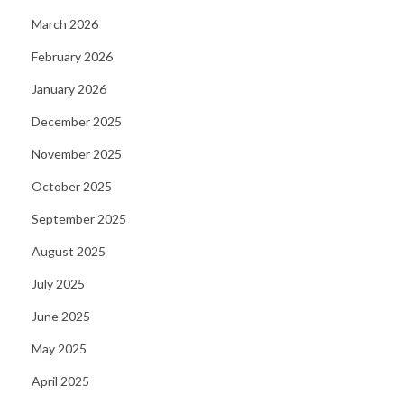
r
March 2026
e
February 2026
n
U
January 2026
n
December 2025
d
November 2025
e
October 2025
r
s
September 2025
t
August 2025
a
July 2025
n
d
June 2025
i
May 2025
n
April 2025
g