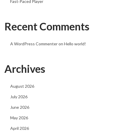
Fast‑Paced Player
n
u
n
Recent Comments
d
w
A WordPress Commenter
on
Hello world!
i
e
S
Archives
i
e
r
August 2026
e
July 2026
a
June 2026
g
May 2026
i
e
April 2026