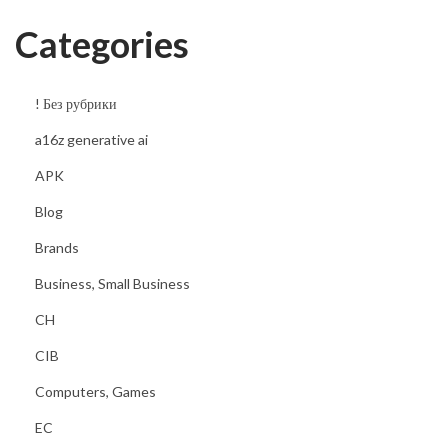
t
Categories
i
v
e
! Без рубрики
C
a16z generative ai
a
APK
s
i
Blog
n
Brands
o
Business, Small Business
H
CH
o
s
CIB
t
Computers, Games
EC