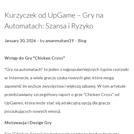
Kurzyczek od UpGame – Gry na
Automatach: Szansa i Ryzyko
.
.
P
P
January 30, 2026
by
amanmultani19
Blog
o
o
s
s
Wstęp do Gry "Chicken Cross"
t
t
"Gry na automatach" to jeden z najpopularniejszych typów rozrywki
e
e
w Internecie, a wiele graczy szuka nowych gier, które mogą
d
d
zapewnić im wyższe zwycięstwa i większą zabawę. W tym artykule
o
i
przedstawiamy szczegółowy raport o grze "Chicken Cross" od
n
n
UpGames, która może stać się atrakcyjną opcją dla graczy
poszukujących nowych emocji.
Motywacja i Design Gry
Gra "Chicken Cross" ma motywację opartą na tradycyjnym gry