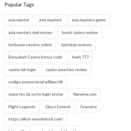
Popular Tags
avia master
avia masters
avia masters game
avia masters real money
beazt casino review
betboom cassino online
betninja reviews
Bonusbet Casino bonus code
bwin 777
casino lab login
casino peaches review
codigo promocional william hill
esportes da sorte login entrar
filaneiva.com
Flight Legends
Gluco Extend
Gransino
https://alice-wonderluck.com/