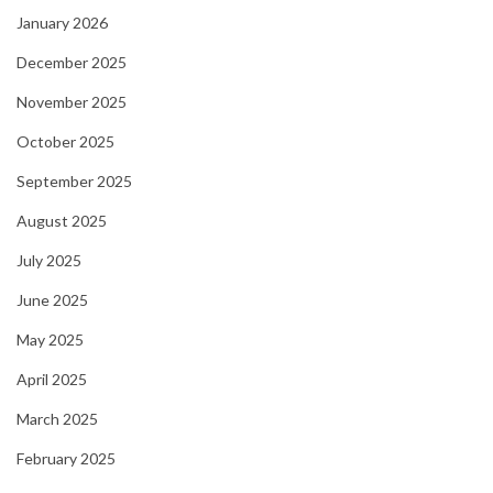
January 2026
December 2025
November 2025
October 2025
September 2025
August 2025
July 2025
June 2025
May 2025
April 2025
March 2025
February 2025