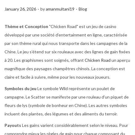
.
.
P
P
January 26, 2026
by
amanmultani19
Blog
o
o
s
s
Thème et Conception
"Chicken Road" est un jeu de casino
t
t
développé par une société d’entertainment en ligne, caractérisée
e
e
par son thème rural qui nous transporte dans les campagnes de la
d
d
Chine. Le jeu s’étend sur six rouleaux avec des lignes de gain fixées
o
i
à 20. Les graphismes sont soignés, offrant
Chicken Road
un aperçu
n
n
magnifique des paysages champêtres chinois. La conception est
claire et facile à suivre, même pour les nouveaux joueurs.
Symboles du jeu
Le symbole Wild représente un poulet de
campagne. Le Scatter se manifeste par une rouleau d’un piquet de
fleurs de lys (symbole de bonheur en Chine). Les autres symboles
incluent des plantes, des légumes et des aliments du terroir.
Payouts
Les gains varient considérablement selon le niveau. Pour
comprendre mieux les règles de gain pour chaque composant du