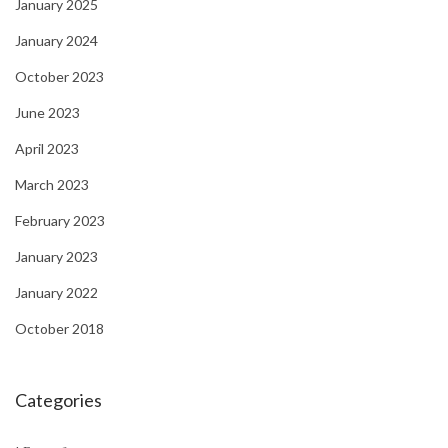
January 2025
January 2024
October 2023
June 2023
April 2023
March 2023
February 2023
January 2023
January 2022
October 2018
Categories