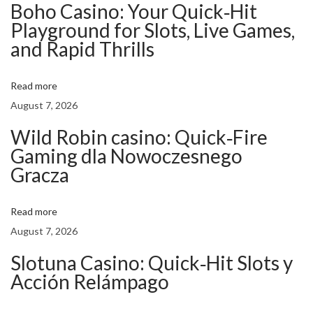
Boho Casino: Your Quick‑Hit
e
Playground for Slots, Live Games,
s
and Rapid Thrills
à
S
Read more
o
August 7, 2026
u
s
Wild Robin casino: Quick‑Fire
Gaming dla Nowoczesnego
d
Gracza
e
R
o
Read more
u
August 7, 2026
t
Slotuna Casino: Quick‑Hit Slots y
e
Acción Relámpago
d
u