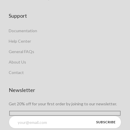
Support
Documentation
Help Center
General FAQs
About Us
Contact
Newsletter
Get 20% off for your first order by joining to our newsletter.