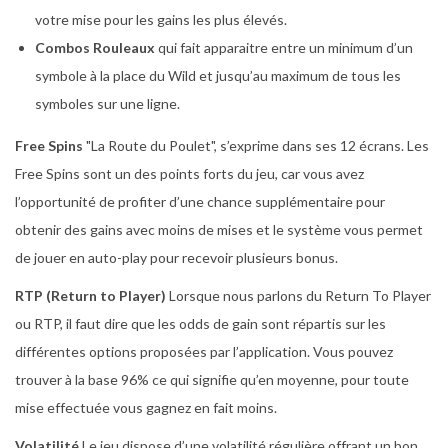
votre mise pour les gains les plus élevés.
Combos Rouleaux
qui fait apparaitre entre un minimum d’un
symbole à la place du Wild et jusqu’au maximum de tous les
symboles sur une ligne.
Free Spins
"La Route du Poulet", s’exprime dans ses 12 écrans. Les
Free Spins sont un des points forts du jeu, car vous avez
l’opportunité de profiter d’une chance supplémentaire pour
obtenir des gains avec moins de mises et le système vous permet
de jouer en auto-play pour recevoir plusieurs bonus.
RTP (Return to Player)
Lorsque nous parlons du Return To Player
ou RTP, il faut dire que les odds de gain sont répartis sur les
différentes options proposées par l’application. Vous pouvez
trouver à la base 96% ce qui signifie qu’en moyenne, pour toute
mise effectuée vous gagnez en fait moins.
Volatilité
Le jeu dispose d’une volatilité régulière offrant un bon