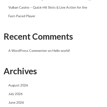
r
Vulkan Casino – Quick‑Hit Slots & Live Action for the
z
Fast‑Paced Player
o
v
a
Recent Comments
C
e
A WordPress Commenter
on
Hello world!
s
t
a
Archives
–
Z
a
August 2026
b
July 2026
a
June 2026
v