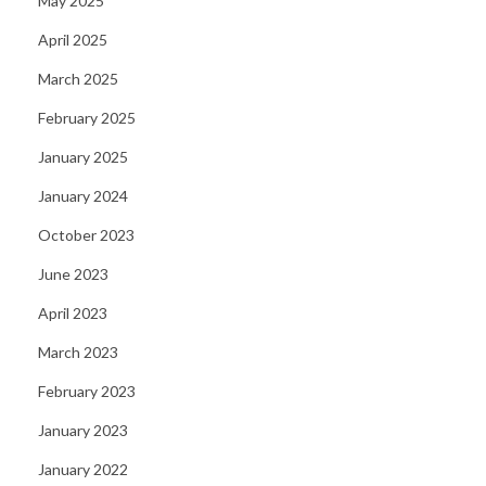
May 2025
April 2025
March 2025
February 2025
January 2025
January 2024
October 2023
June 2023
April 2023
March 2023
February 2023
January 2023
January 2022