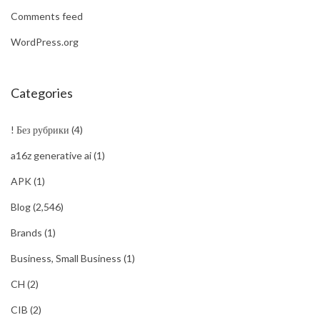
Comments feed
WordPress.org
Categories
! Без рубрики
(4)
a16z generative ai
(1)
APK
(1)
Blog
(2,546)
Brands
(1)
Business, Small Business
(1)
CH
(2)
CIB
(2)