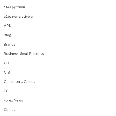
! Без рубрики
a16z generative ai
APK
Blog
Brands
Business, Small Business
CH
CIB
Computers, Games
EC
Forex News
Games