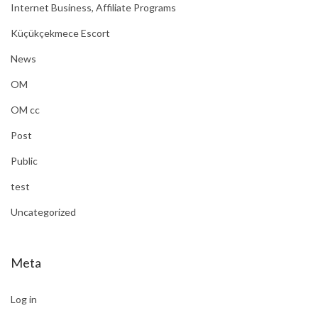
Internet Business, Affiliate Programs
Küçükçekmece Escort
News
OM
OM cc
Post
Public
test
Uncategorized
Meta
Log in