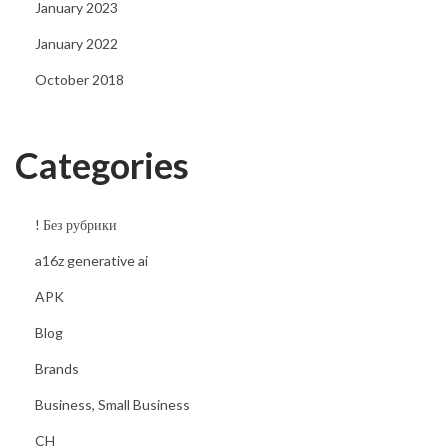
January 2023
January 2022
October 2018
Categories
! Без рубрики
a16z generative ai
APK
Blog
Brands
Business, Small Business
CH