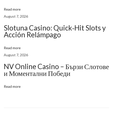
o
Read more
n
August 7, 2026
l
i
Slotuna Casino: Quick‑Hit Slots y
Acción Relámpago
n
e
c
Read more
a
August 7, 2026
s
NV Online Casino – Бързи Слотове
i
и Моментални Победи
n
o
Read more
’
s
B
e