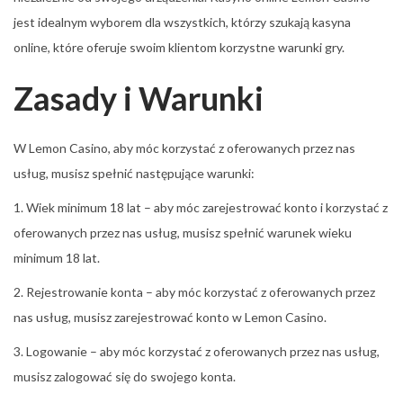
jest idealnym wyborem dla wszystkich, którzy szukają kasyna
online, które oferuje swoim klientom korzystne warunki gry.
Zasady i Warunki
W Lemon Casino, aby móc korzystać z oferowanych przez nas
usług, musisz spełnić następujące warunki:
1. Wiek minimum 18 lat – aby móc zarejestrować konto i korzystać z
oferowanych przez nas usług, musisz spełnić warunek wieku
minimum 18 lat.
2. Rejestrowanie konta – aby móc korzystać z oferowanych przez
nas usług, musisz zarejestrować konto w Lemon Casino.
3. Logowanie – aby móc korzystać z oferowanych przez nas usług,
musisz zalogować się do swojego konta.