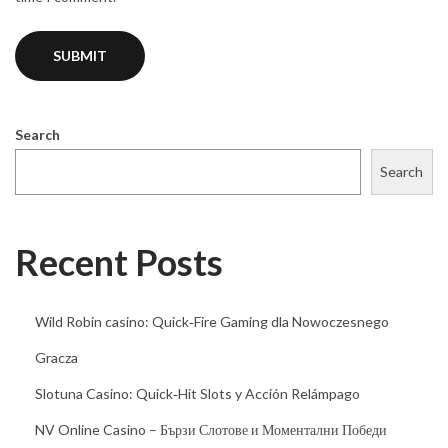
c
a
s
i
n
Search
o
Search
w
P
o
Recent Posts
l
s
Wild Robin casino: Quick‑Fire Gaming dla Nowoczesnego
c
e
Gracza
–
Slotuna Casino: Quick‑Hit Slots y Acción Relámpago
b
NV Online Casino – Бързи Слотове и Моментални Победи
e