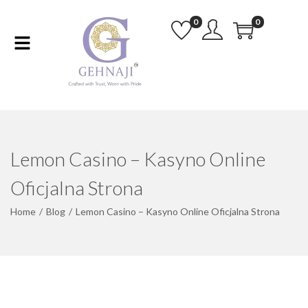
0
0
Lemon Casino – Kasyno Online
Oficjalna Strona
Home
/
Blog
/
Lemon Casino – Kasyno Online Oficjalna Strona