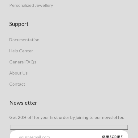
Personalized Jewellery
Support
Documentation
Help Center
General FAQs
About Us
Contact
Newsletter
Get 20% off for your first order by joining to our newsletter.