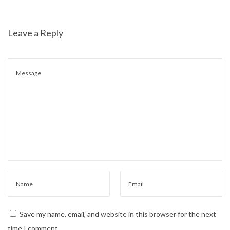
l
g
Leave a Reply
i
ë
V
a
v
a
d
a
o
n
l
i
n
Save my name, email, and website in this browser for the next
e
time I comment.