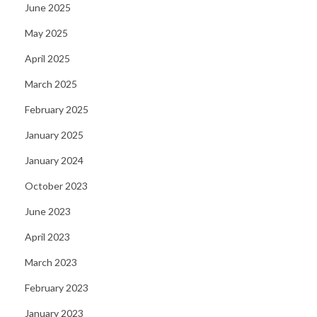
e
June 2025
r
May 2025
h
April 2025
å
March 2025
l
l
February 2025
n
January 2025
i
January 2024
n
g
October 2023
.
June 2023
S
April 2023
p
March 2023
i
e
February 2023
l
January 2023