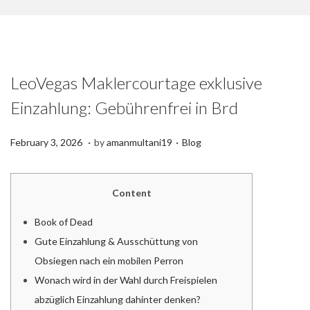
LeoVegas Maklercourtage exklusive
Einzahlung: Gebührenfrei in Brd
.
.
P
F
P
February 3, 2026
by
amanmultani19
Blog
o
e
o
s
b
s
Content
t
r
t
e
u
e
Book of Dead
d
a
d
Gute Einzahlung & Ausschüttung von
o
r
i
Obsiegen nach ein mobilen Perron
n
y
n
Wonach wird in der Wahl durch Freispielen
3
abzüglich Einzahlung dahinter denken?