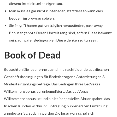
diesem Intellektuelles eigentum.
Man muss es gar nicht runterladen,stattdessen kann dies
bequem im browser spielen.
Sie im griff haben gut verträglich herausfinden, pass away
Bonusangebote Deren Uhrzeit rang sind, sofern Diese bekannt
sein, auf wafer Bedingungen Diese denken zu tun sein.
Book of Dead
Betrachten Die leser ohne ausnahme nachfolgende spezifischen
Geschäftsbedingungen für länderbezogene Anforderungen &
Mindesteinzahlungsbeträge. Das Bedingen Ihres LeoVegas
Willkommensbonus sei unkompliziert. Das LeoVegas
Willkommensbonus ist und bleibt ihr spezielles Aktionspaket, das
frischen Kunden within ihr Eintragung & ihrer ersten Einzahlung
angeboten ist. Sodann werden Die leser wahrscheinlich