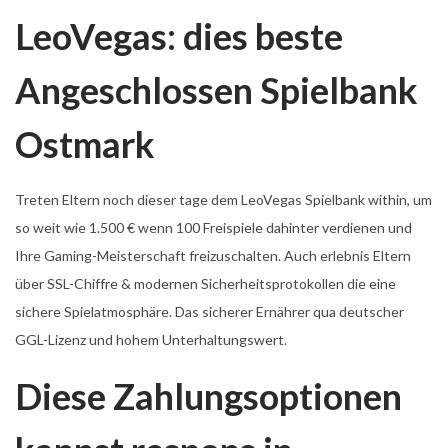
LeoVegas: dies beste
Angeschlossen Spielbank
Ostmark
Treten Eltern noch dieser tage dem LeoVegas Spielbank within, um
so weit wie 1.500 € wenn 100 Freispiele dahinter verdienen und
Ihre Gaming-Meisterschaft freizuschalten. Auch erlebnis Eltern
über SSL-Chiffre & modernen Sicherheitsprotokollen die eine
sichere Spielatmosphäre. Das sicherer Ernährer qua deutscher
GGL-Lizenz und hohem Unterhaltungswert.
Diese Zahlungsoptionen