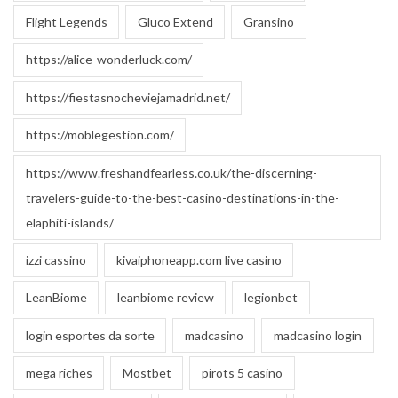
Flight Legends
Gluco Extend
Gransino
https://alice-wonderluck.com/
https://fiestasnocheviejamadrid.net/
https://moblegestion.com/
https://www.freshandfearless.co.uk/the-discerning-
travelers-guide-to-the-best-casino-destinations-in-the-
elaphiti-islands/
izzi cassino
kivaiphoneapp.com live casino
LeanBiome
leanbiome review
legionbet
login esportes da sorte
madcasino
madcasino login
mega riches
Mostbet
pirots 5 casino