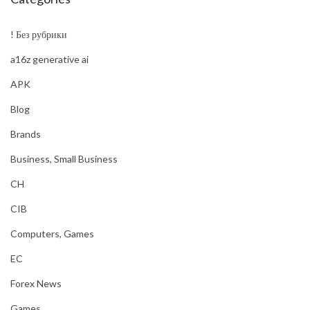
! Без рубрики
a16z generative ai
APK
Blog
Brands
Business, Small Business
CH
CIB
Computers, Games
EC
Forex News
Games