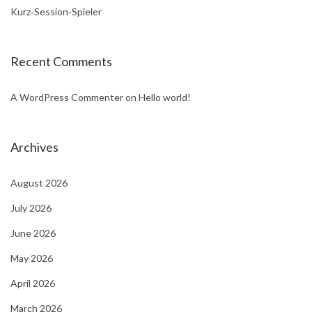
S
Kurz‑Session‑Spieler
p
i
Recent Comments
e
l
A WordPress Commenter
on
Hello world!
e
n
Archives
August 2026
July 2026
June 2026
May 2026
April 2026
March 2026