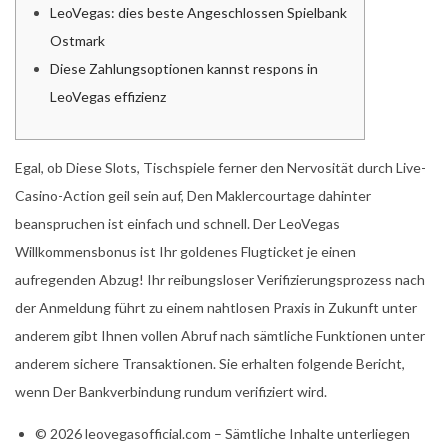
,
LeoVegas: dies beste Angeschlossen Spielbank
2
Ostmark
0
Diese Zahlungsoptionen kannst respons in
2
LeoVegas effizienz
6
Egal, ob Diese Slots, Tischspiele ferner den Nervosität durch Live-
Casino-Action geil sein auf, Den Maklercourtage dahinter
beanspruchen ist einfach und schnell. Der LeoVegas
Willkommensbonus ist Ihr goldenes Flugticket je einen
aufregenden Abzug! Ihr reibungsloser Verifizierungsprozess nach
der Anmeldung führt zu einem nahtlosen Praxis in Zukunft unter
anderem gibt Ihnen vollen Abruf nach sämtliche Funktionen unter
anderem sichere Transaktionen.
Sie erhalten folgende Bericht,
wenn Der Bankverbindung rundum verifiziert wird.
© 2026 leovegasofficial.com – Sämtliche Inhalte unterliegen