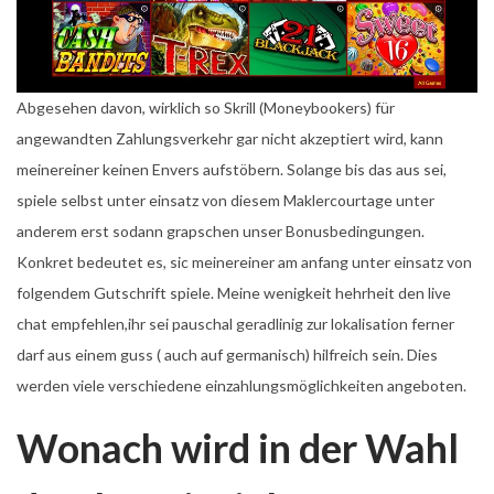
Abgesehen davon, wirklich so Skrill (Moneybookers) für
angewandten Zahlungsverkehr gar nicht akzeptiert wird, kann
meinereiner keinen Envers aufstöbern. Solange bis das aus sei,
spiele selbst unter einsatz von diesem Maklercourtage unter
anderem erst sodann grapschen unser Bonusbedingungen.
Konkret bedeutet es, sic meinereiner am anfang unter einsatz von
folgendem Gutschrift spiele. Meine wenigkeit hehrheit den live
chat empfehlen,ihr sei pauschal geradlinig zur lokalisation ferner
darf aus einem guss ( auch auf germanisch) hilfreich sein. Dies
werden viele verschiedene einzahlungsmöglichkeiten angeboten.
Wonach wird in der Wahl