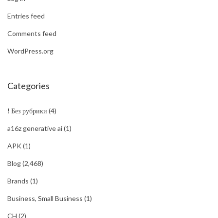
Entries feed
Comments feed
WordPress.org
Categories
! Без рубрики
(4)
a16z generative ai
(1)
APK
(1)
Blog
(2,468)
Brands
(1)
Business, Small Business
(1)
CH
(2)