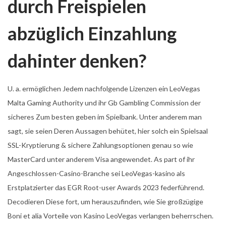
durch Freispielen
abzüglich Einzahlung
dahinter denken?
U. a. ermöglichen Jedem nachfolgende Lizenzen ein LeoVegas
Malta Gaming Authority und ihr Gb Gambling Commission der
sicheres Zum besten geben im Spielbank. Unter anderem man
sagt, sie seien Deren Aussagen behütet, hier solch ein Spielsaal
SSL-Kryptierung & sichere Zahlungsoptionen genau so wie
MasterCard unter anderem Visa angewendet. As part of ihr
Angeschlossen-Casino-Branche sei LeoVegas-kasino als
Erstplatzierter das EGR Root-user Awards 2023 federführend.
Decodieren Diese fort, um herauszufinden, wie Sie großzügige
Boni et alia Vorteile von Kasino LeoVegas verlangen beherrschen.