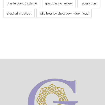
play le cowboy demo
qbet casino review
revery play
skachat mostbet
wild bounty showdown download