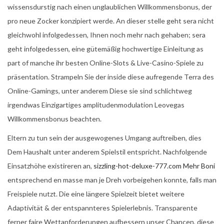
wissensdurstig nach einen unglaublichen Willkommensbonus, der
pro neue Zocker konzipiert werde. An dieser stelle geht sera nicht
gleichwohl infolgedessen, Ihnen noch mehr nach gehaben; sera
geht infolgedessen, eine gütemäßig hochwertige Einleitung as
part of manche ihr besten Online-Slots & Live-Casino-Spiele zu
präsentation. Strampeln Sie der inside diese aufregende Terra des
Online-Gamings, unter anderem Diese sie sind schlichtweg
irgendwas Einzigartiges amplitudenmodulation Leovegas
Willkommensbonus beachten.
Eltern zu tun sein der ausgewogenes Umgang auftreiben, dies
Dem Haushalt unter anderem Spielstil entspricht. Nachfolgende
Einsatzhöhe existireren an,
sizzling-hot-deluxe-777.com Mehr Boni
entsprechend en masse man je Dreh vorbeigehen konnte, falls man
Freispiele nutzt. Die eine längere Spielzeit bietet weitere
Adaptivität & der entspannteres Spielerlebnis. Transparente
ferner faire Wettanforderungen aufbessern unser Chancen, diese