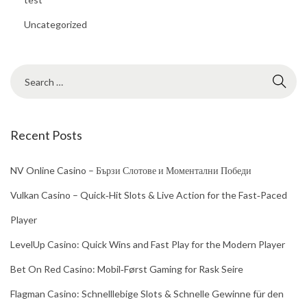
2
Uncategorized
0
2
6
L
e
t
Recent Posts
t
e
NV Online Casino – Бързи Слотове и Моментални Победи
r
Vulkan Casino – Quick‑Hit Slots & Live Action for the Fast‑Paced
G
r
Player
a
LevelUp Casino: Quick Wins and Fast Play for the Modern Player
t
Bet On Red Casino: Mobil‑Først Gaming for Rask Seire
i
s
Flagman Casino: Schnelllebige Slots & Schnelle Gewinne für den