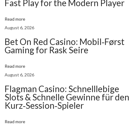
Fast Play for the Modern Player
t
:
Read more
O
August 6, 2026
b
t
Bet On Red Casino: Mobil‑Først
e
Gaming for Rask Seire
n
e
Read more
z
August 6, 2026
v
Flagman Casino: Schnelllebige
o
Slots & Schnelle Gewinne für den
t
Kurz‑Session‑Spieler
r
e
Read more
b
o