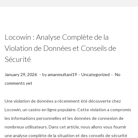
Locowin : Analyse Complète de la
Violation de Données et Conseils de
Sécurité
.
.
.
P
J
P
January 29, 2026
by
amanmultani19
Uncategorized
No
o
a
o
comments yet
s
n
s
t
u
t
Une violation de données a récemment été découverte chez
e
a
e
Locowin, un casino en ligne populaire. Cette violation a compromis
d
r
d
les informations personnelles et les données de connexion de
o
y
i
nombreux utilisateurs. Dans cet article, nous allons vous fournir
n
2
n
une analyse complète de la situation et des conseils de sécurité