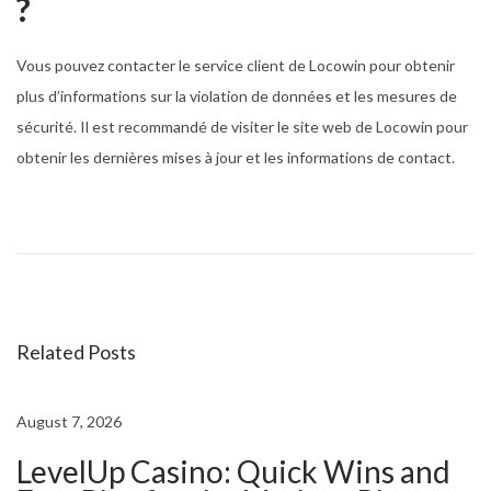
?
Vous pouvez contacter le service client de Locowin pour obtenir
plus d’informations sur la violation de données et les mesures de
sécurité. Il est recommandé de visiter le site web de Locowin pour
obtenir les dernières mises à jour et les informations de contact.
B
o
n
u
s
Related Posts
F
u
n
August 7, 2026
b
LevelUp Casino: Quick Wins and
e