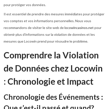
9
pour protéger vos données.
,
Il est essentiel de prendre des mesures immédiates pour protéger
2
vos comptes et vos informations personnelles. Nous vous
0
recommandons de visiter le site web de
locowincasinos.net
pour
2
obtenir plus d’informations sur la violation de données et les
6
mesures que Locowin prend pour résoudre le problème.
Comprendre la Violation
de Données chez Locowin
: Chronologie et Impact
Chronologie des Événements :
Que s’est-il passé et quand?