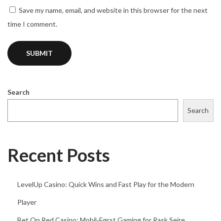
i
Save my name, email, and website in this browser for the next
!
time I comment.
T
o
p
1
0
Search
d
Search
e
s
J
Recent Posts
e
u
LevelUp Casino: Quick Wins and Fast Play for the Modern
x
I
Player
n
Bet On Red Casino: Mobil‑Først Gaming for Rask Seire