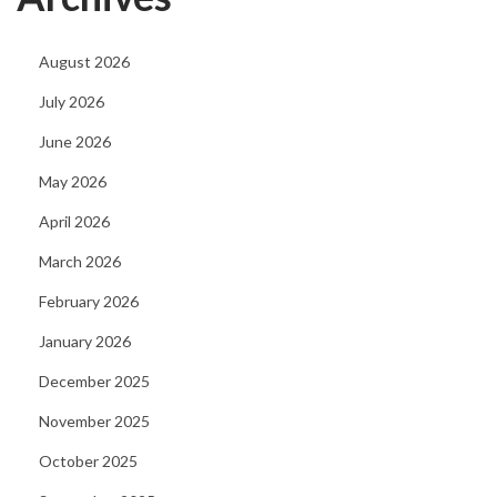
B
o
August 2026
o
July 2026
m
s
June 2026
b
May 2026
e
April 2026
t
March 2026
C
a
February 2026
s
January 2026
i
December 2025
n
o
November 2025
October 2025