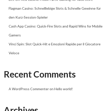
c
Flagman Casino: Schnelllebige Slots & Schnelle Gewinne für
o
n
den Kurz‑Session‑Spieler
t
Cash App Casino: Quick‑Fire Slots and Rapid Wins for Mobile
o
Gamers
u
Vinci Spin: Slot Quick‑Hit e Emozioni Rapide per il Giocatore
r
n
Veloce
a
b
Recent Comments
l
e
s
A WordPress Commenter
on
Hello world!
s
u
Archives
r