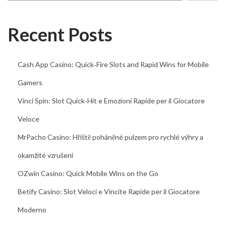
M
a
Recent Posts
c
h
Cash App Casino: Quick‑Fire Slots and Rapid Wins for Mobile
i
Gamers
n
e
Vinci Spin: Slot Quick‑Hit e Emozioni Rapide per il Giocatore
C
Veloce
h
MrPacho Casino: Hřiště poháněné pulzem pro rychlé výhry a
i
c
okamžité vzrušení
k
OZwin Casino: Quick Mobile Wins on the Go
e
Betify Casino: Slot Veloci e Vincite Rapide per il Giocatore
n
Moderno
R
o