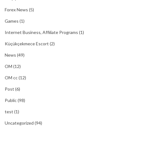
Forex News
(5)
Games
(1)
Internet Business, Affiliate Programs
(1)
Küçükçekmece Escort
(2)
News
(49)
OM
(12)
OM cc
(12)
Post
(6)
Public
(98)
test
(1)
Uncategorized
(94)