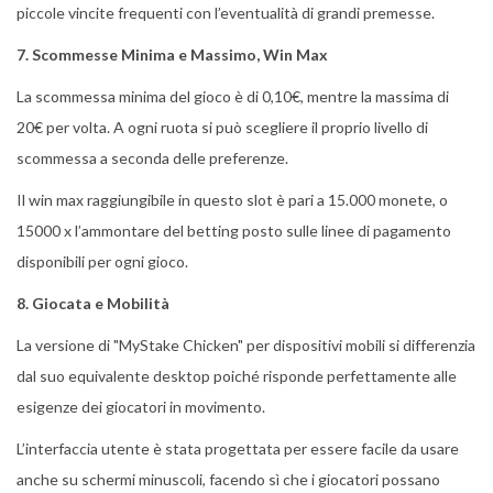
piccole vincite frequenti con l’eventualità di grandi premesse.
7. Scommesse Minima e Massimo, Win Max
La scommessa minima del gioco è di 0,10€, mentre la massima di
20€ per volta. A ogni ruota si può scegliere il proprio livello di
scommessa a seconda delle preferenze.
Il win max raggiungibile in questo slot è pari a 15.000 monete, o
15000 x l’ammontare del betting posto sulle linee di pagamento
disponibili per ogni gioco.
8. Giocata e Mobilità
La versione di "MyStake Chicken" per dispositivi mobili si differenzia
dal suo equivalente desktop poiché risponde perfettamente alle
esigenze dei giocatori in movimento.
L’interfaccia utente è stata progettata per essere facile da usare
anche su schermi minuscoli, facendo sì che i giocatori possano