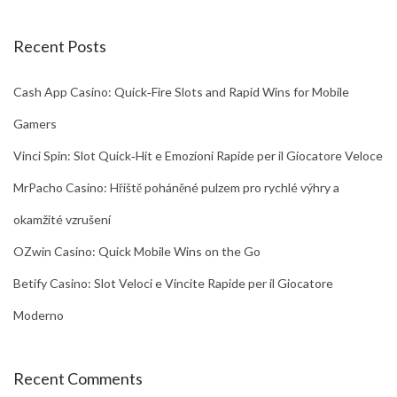
Recent Posts
Cash App Casino: Quick‑Fire Slots and Rapid Wins for Mobile
Gamers
Vinci Spin: Slot Quick‑Hit e Emozioni Rapide per il Giocatore Veloce
MrPacho Casino: Hřiště poháněné pulzem pro rychlé výhry a
okamžité vzrušení
OZwin Casino: Quick Mobile Wins on the Go
Betify Casino: Slot Veloci e Vincite Rapide per il Giocatore
Moderno
Recent Comments