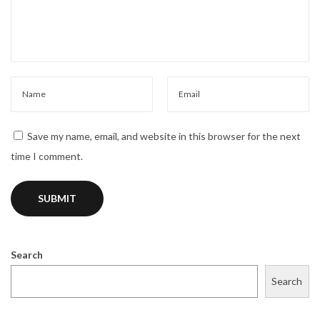
p
i
n
a
n
g
a
Save my name, email, and website in this browser for the next
c
time I comment.
a
s
i
n
o
Search
v
Search
Č
e