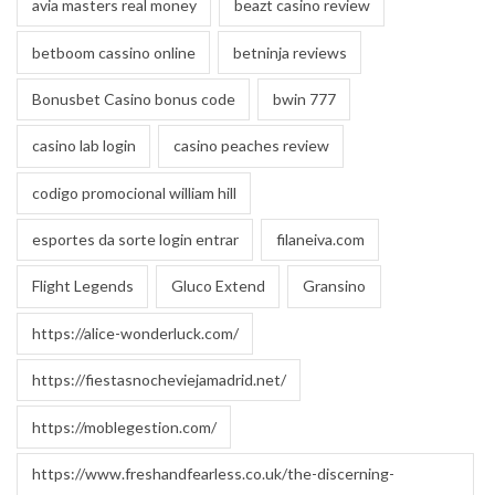
avia masters real money
beazt casino review
betboom cassino online
betninja reviews
Bonusbet Casino bonus code
bwin 777
casino lab login
casino peaches review
codigo promocional william hill
esportes da sorte login entrar
filaneiva.com
Flight Legends
Gluco Extend
Gransino
https://alice-wonderluck.com/
https://fiestasnocheviejamadrid.net/
https://moblegestion.com/
https://www.freshandfearless.co.uk/the-discerning-