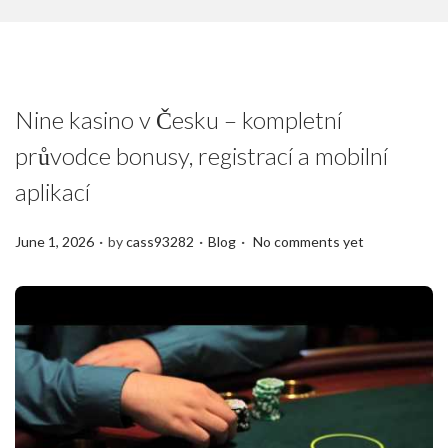
Nine kasino v Česku – kompletní
průvodce bonusy, registrací a mobilní
aplikací
.
.
.
P
P
June 1, 2026
by
cass93282
Blog
No comments yet
o
o
s
s
t
t
e
e
d
d
o
i
n
n