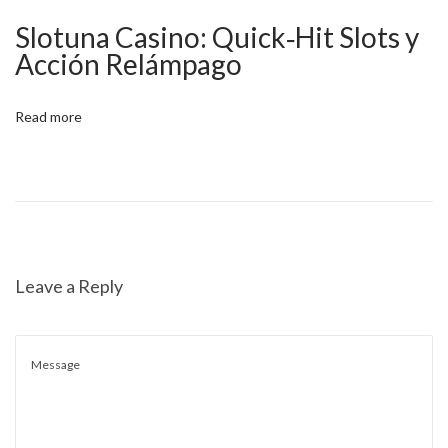
e
Slotuna Casino: Quick‑Hit Slots y
č
Acción Relámpago
n
o
Read more
s
t
n
í
p
ř
Leave a Reply
e
h
l
e
d
S