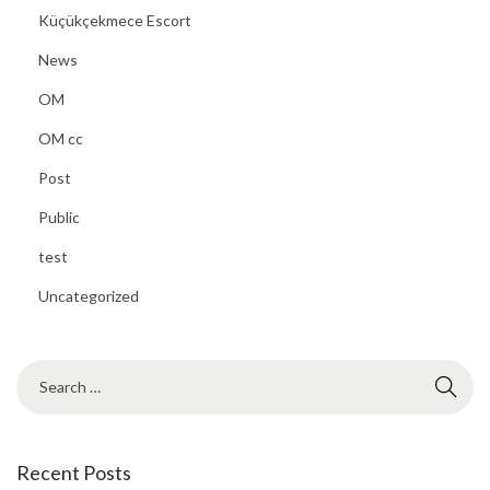
Küçükçekmece Escort
News
OM
OM cc
Post
Public
test
Uncategorized
Recent Posts