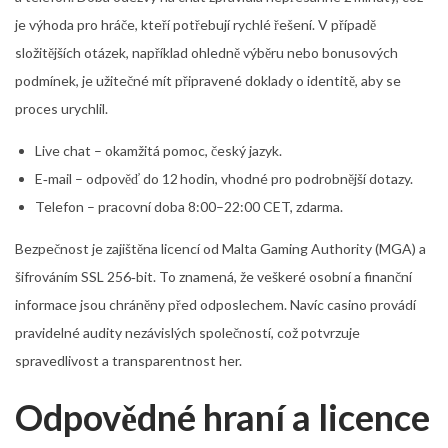
je výhoda pro hráče, kteří potřebují rychlé řešení. V případě
složitějších otázek, například ohledně výběru nebo bonusových
podmínek, je užitečné mít připravené doklady o identitě, aby se
proces urychlil.
Live chat – okamžitá pomoc, český jazyk.
E‑mail – odpověď do 12 hodin, vhodné pro podrobnější dotazy.
Telefon – pracovní doba 8:00–22:00 CET, zdarma.
Bezpečnost je zajištěna licencí od Malta Gaming Authority (MGA) a
šifrováním SSL 256‑bit. To znamená, že veškeré osobní a finanční
informace jsou chráněny před odposlechem. Navíc casino provádí
pravidelné audity nezávislých společností, což potvrzuje
spravedlivost a transparentnost her.
Odpovědné hraní a licence