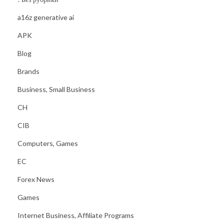
a16z generative ai
APK
Blog
Brands
Business, Small Business
CH
CIB
Computers, Games
EC
Forex News
Games
Internet Business, Affiliate Programs