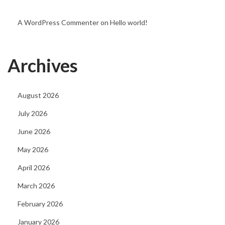
v
o
A WordPress Commenter
on
Hello world!
d
c
Archives
e
b
o
August 2026
n
July 2026
u
June 2026
s
y
May 2026
,
April 2026
p
March 2026
l
February 2026
a
t
January 2026