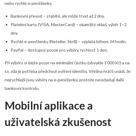
nebo rychlé e‑peněženky.
Bankovní převod – stabilní, ale může trvat až 2 dny.
Platební karty (VISA, MasterCard) – okamžitý vklad, výběr 1–2
dny.
Rychlé e‑peněženky (Neteller, Skrill) – výplata během 24 hodin.
PayPal – dostupný pouze pro výběry, rychlost 1 den.
Při výběru si dejte pozor na minimální částku (obvykle 1 000 Kč) a na
to, zda je potřeba předchozí ověření identity. Většina hráčů uvádí, že
nejrychlejší jsou výběry na e‑peněženky, protože nevyžadují další
bankovní kontrolu.
Mobilní aplikace a
uživatelská zkušenost