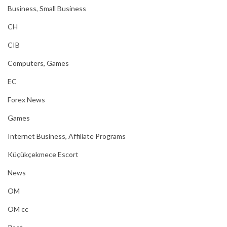
Business, Small Business
CH
CIB
Computers, Games
EC
Forex News
Games
Internet Business, Affiliate Programs
Küçükçekmece Escort
News
OM
OM cc