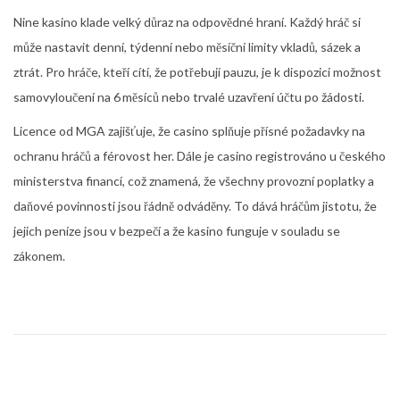
Nine kasino klade velký důraz na odpovědné hraní. Každý hráč si
může nastavit denní, týdenní nebo měsíční limity vkladů, sázek a
ztrát. Pro hráče, kteří cítí, že potřebují pauzu, je k dispozici možnost
samovyloučení na 6 měsíců nebo trvalé uzavření účtu po žádosti.
Licence od MGA zajišťuje, že casino splňuje přísné požadavky na
ochranu hráčů a férovost her. Dále je casino registrováno u českého
ministerstva financí, což znamená, že všechny provozní poplatky a
daňové povinnosti jsou řádně odváděny. To dává hráčům jistotu, že
jejich peníze jsou v bezpečí a že kasino funguje v souladu se
zákonem.
F
a
i
r
s