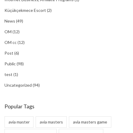
Küçükçekmece Escort
(2)
News
(49)
OM
(12)
OM cc
(12)
Post
(6)
Public
(98)
test
(1)
Uncategorized
(94)
Popular Tags
avia master
avia masters
avia masters game