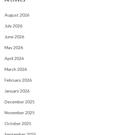
August 2026
July 2026
June 2026
May 2026
April 2026
March 2026
February 2026
January 2026
December 2025
November 2025
October 2025
September 2025