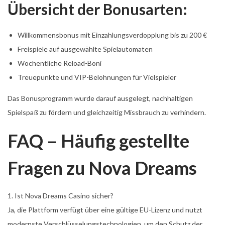
Übersicht der Bonusarten:
Willkommensbonus mit Einzahlungsverdopplung bis zu 200 €
Freispiele auf ausgewählte Spielautomaten
Wöchentliche Reload-Boni
Treuepunkte und VIP-Belohnungen für Vielspieler
Das Bonusprogramm wurde darauf ausgelegt, nachhaltigen
Spielspaß zu fördern und gleichzeitig Missbrauch zu verhindern.
FAQ – Häufig gestellte
Fragen zu Nova Dreams
1. Ist Nova Dreams Casino sicher?
Ja, die Plattform verfügt über eine gültige EU-Lizenz und nutzt
modernste Verschlüsselungstechnologien, um den Schutz der