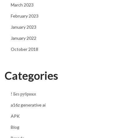
March 2023
i
n
February 2023
n
January 2023
o
January 2022
v
October 2018
a
t
i
Categories
v
e
O
! Без рубрики
n
a16z generative ai
l
APK
i
Blog
n
e