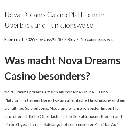
Nova Dreams Casino Plattform im
Überblick und Funktionsweise
.
.
.
P
P
February 1, 2026
by
cass93282
Blog
No comments yet
o
o
s
s
Was macht Nova Dreams
t
t
e
e
Casino besonders?
d
d
o
i
Nova Dreams präsentiert sich als moderne Online-Casino-
n
n
Plattform mit einem klaren Fokus auf einfache Handhabung und ein
vielfältiges Spielerlebnis. Neue und erfahrene Spieler finden hier
eine übersichtliche Oberfläche, schnelle Zahlungsmethoden und
ein breit gefächertes Spielangebot renommierter Provider. Auf