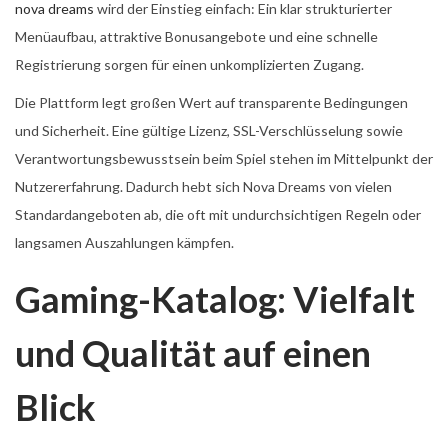
nova dreams
wird der Einstieg einfach: Ein klar strukturierter
Menüaufbau, attraktive Bonusangebote und eine schnelle
Registrierung sorgen für einen unkomplizierten Zugang.
Die Plattform legt großen Wert auf transparente Bedingungen
und Sicherheit. Eine gültige Lizenz, SSL-Verschlüsselung sowie
Verantwortungsbewusstsein beim Spiel stehen im Mittelpunkt der
Nutzererfahrung. Dadurch hebt sich Nova Dreams von vielen
Standardangeboten ab, die oft mit undurchsichtigen Regeln oder
langsamen Auszahlungen kämpfen.
Gaming-Katalog: Vielfalt
und Qualität auf einen
Blick