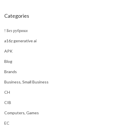
Categories
! Без рубрики
a16z generative ai
APK
Blog
Brands
Business, Small Business
CH
CIB
Computers, Games
EC