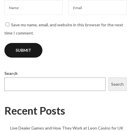
t
s
l
Save my name, email, and website in this browser for the next
a
time I comment.
g
e
w
i
r
Search
k
Search
l
i
c
Recent Posts
h
?
Live Dealer Games and How They Work at Leon Casino for UK
D