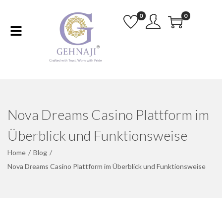
0
0
Nova Dreams Casino Plattform im
Überblick und Funktionsweise
Home
/
Blog
/
Nova Dreams Casino Plattform im Überblick und Funktionsweise