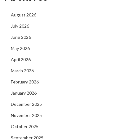
S
August 2026
p
i
July 2026
e
June 2026
l
May 2026
b
a
April 2026
n
March 2026
k
February 2026
P
January 2026
e
l
December 2025
i
November 2025
c
October 2025
a
n
September 2025