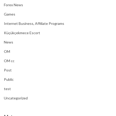
Forex News
Games
Internet Business, Affiliate Programs
Küçükçekmece Escort
News
OM
OM cc
Post
Public
test
Uncategorized