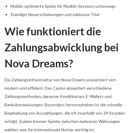
Mobile-optimierte Spiele für flexible Sessions unterwegs
Ständige Neuerscheinungen und exklusive Titel
Wie funktioniert die
Zahlungsabwicklung bei
Nova Dreams?
Die Zahlungsinfrastruktur von Nova Dreams präsentiert sich
modern und effizient. Das Casino akzeptiert verschiedene
Zahlungsmethoden, darunter Kreditkarten, E-Wallets und
Banküberweisungen. Besonders hervorzuheben ist die schnelle
Bearbeitung von Auszahlungen, die oft innerhalb von 24 Stunden
erfolgt. Zudem können Spieler zwischen mehreren Währungen
wählen, was für internationale Nutzer wichtig ist.