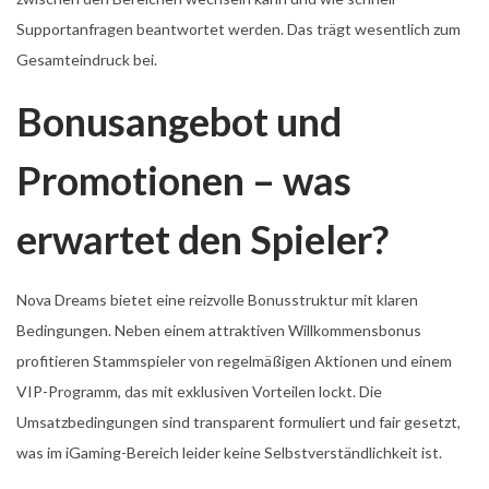
Supportanfragen beantwortet werden. Das trägt wesentlich zum
Gesamteindruck bei.
Bonusangebot und
Promotionen – was
erwartet den Spieler?
Nova Dreams bietet eine reizvolle Bonusstruktur mit klaren
Bedingungen. Neben einem attraktiven Willkommensbonus
profitieren Stammspieler von regelmäßigen Aktionen und einem
VIP-Programm, das mit exklusiven Vorteilen lockt. Die
Umsatzbedingungen sind transparent formuliert und fair gesetzt,
was im iGaming-Bereich leider keine Selbstverständlichkeit ist.