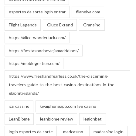
esportes da sorte login entrar
filaneiva.com
Flight Legends
Gluco Extend
Gransino
https://alice-wonderluck.com/
https://fiestasnocheviejamadrid.net/
https://moblegestion.com/
https://www.freshandfearless.co.uk/the-discerning-
travelers-guide-to-the-best-casino-destinations-in-the-
elaphiti-islands/
izzi cassino
kivaiphoneapp.com live casino
LeanBiome
leanbiome review
legionbet
login esportes da sorte
madcasino
madcasino login