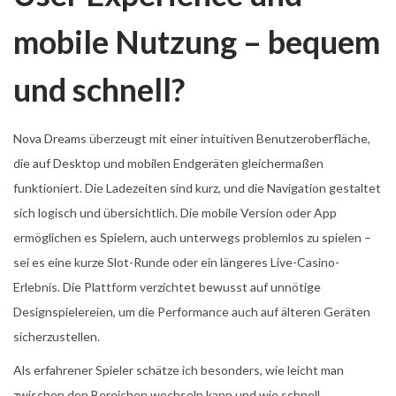
mobile Nutzung – bequem
und schnell?
Nova Dreams überzeugt mit einer intuitiven Benutzeroberfläche,
die auf Desktop und mobilen Endgeräten gleichermaßen
funktioniert. Die Ladezeiten sind kurz, und die Navigation gestaltet
sich logisch und übersichtlich. Die mobile Version oder App
ermöglichen es Spielern, auch unterwegs problemlos zu spielen –
sei es eine kurze Slot-Runde oder ein längeres Live-Casino-
Erlebnis. Die Plattform verzichtet bewusst auf unnötige
Designspielereien, um die Performance auch auf älteren Geräten
sicherzustellen.
Als erfahrener Spieler schätze ich besonders, wie leicht man
zwischen den Bereichen wechseln kann und wie schnell