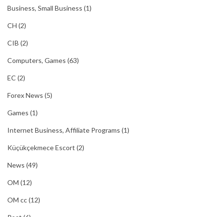
Business, Small Business
(1)
CH
(2)
CIB
(2)
Computers, Games
(63)
EC
(2)
Forex News
(5)
Games
(1)
Internet Business, Affiliate Programs
(1)
Küçükçekmece Escort
(2)
News
(49)
OM
(12)
OM cc
(12)