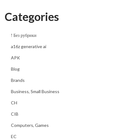
Categories
! Без рубрики
a16z generative ai
APK
Blog
Brands
Business, Small Business
CH
CIB
Computers, Games
EC