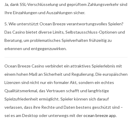
Ja, dank SSL-Verschlüsselung und geprüftem Zahlungsverkehr sind
Ihre Einzahlungen und Auszahlungen sicher.
5. Wie unterstützt Ocean Breeze verantwortungsvolles Spielen?
Das Casino bietet diverse Limits, Selbstausschluss-Optionen und
Beratung, um problematisches Spielverhalten frühzeitig zu
erkennen und entgegenzuwirken.
Ocean Breeze Casino verbindet ein attraktives Spielerlebnis mit
einem hohen Maß an Sicherheit und Regulierung. Die europäischen
Lizenzen sind nicht nur ein formaler Akt, sondern ein echtes
Qualitätsmerkmal, das Vertrauen schafft und langfristige
Spielzufriedenheit ermöglicht. Spieler können sich darauf
verlassen, dass ihre Rechte und Daten bestens geschützt sind –
sei es am Desktop oder unterwegs mit der
ocean breeze app
.
W