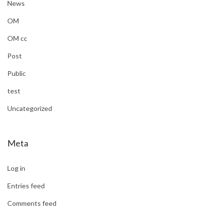
News
OM
OM cc
Post
Public
test
Uncategorized
Meta
Log in
Entries feed
Comments feed