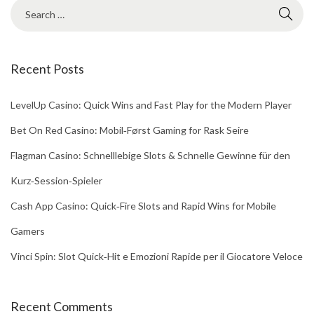
Recent Posts
LevelUp Casino: Quick Wins and Fast Play for the Modern Player
Bet On Red Casino: Mobil‑Først Gaming for Rask Seire
Flagman Casino: Schnelllebige Slots & Schnelle Gewinne für den
Kurz‑Session‑Spieler
Cash App Casino: Quick‑Fire Slots and Rapid Wins for Mobile
Gamers
Vinci Spin: Slot Quick‑Hit e Emozioni Rapide per il Giocatore Veloce
Recent Comments