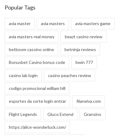
Popular Tags
avia master
avia masters
avia masters game
avia masters real money
beazt casino review
betboom cassino online
betninja reviews
Bonusbet Casino bonus code
bwin 777
casino lab login
casino peaches review
codigo promocional william hill
esportes da sorte login entrar
filaneiva.com
Flight Legends
Gluco Extend
Gransino
https://alice-wonderluck.com/