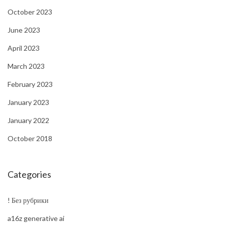
October 2023
June 2023
April 2023
March 2023
February 2023
January 2023
January 2022
October 2018
Categories
! Без рубрики
a16z generative ai