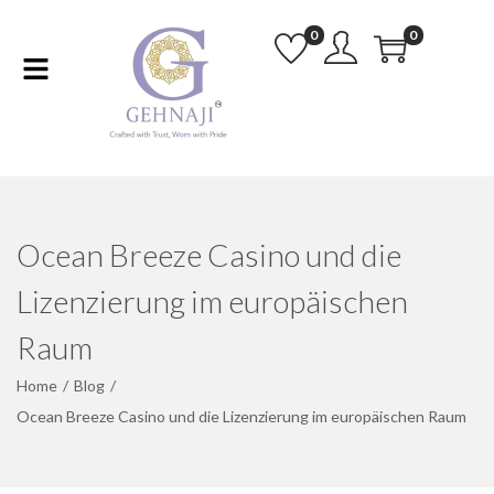
0
0
Ocean Breeze Casino und die
Lizenzierung im europäischen
Raum
Home
/
Blog
/
Ocean Breeze Casino und die Lizenzierung im europäischen Raum