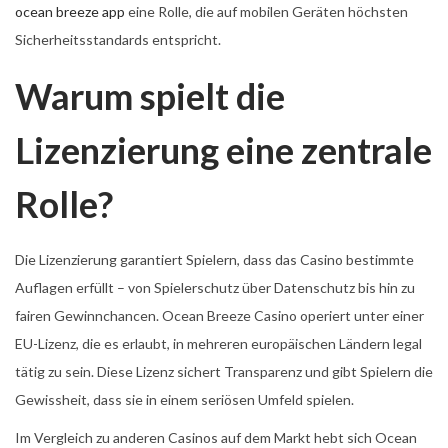
ocean breeze app
eine Rolle, die auf mobilen Geräten höchsten
Sicherheitsstandards entspricht.
Warum spielt die
Lizenzierung eine zentrale
Rolle?
Die Lizenzierung garantiert Spielern, dass das Casino bestimmte
Auflagen erfüllt – von Spielerschutz über Datenschutz bis hin zu
fairen Gewinnchancen. Ocean Breeze Casino operiert unter einer
EU-Lizenz, die es erlaubt, in mehreren europäischen Ländern legal
tätig zu sein. Diese Lizenz sichert Transparenz und gibt Spielern die
Gewissheit, dass sie in einem seriösen Umfeld spielen.
Im Vergleich zu anderen Casinos auf dem Markt hebt sich Ocean