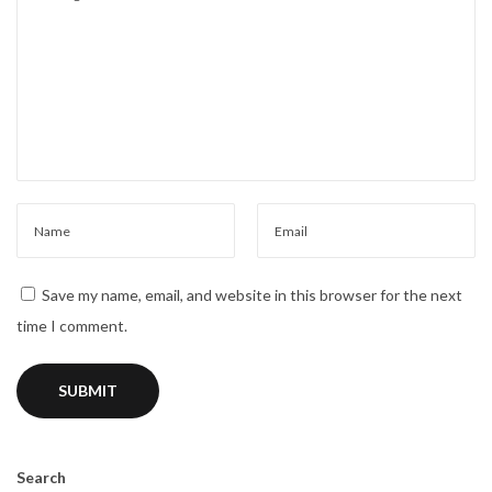
e
s
t
a
n
d
s
k
u
n
Save my name, email, and website in this browser for the next
d
time I comment.
e
n
?
W
a
Search