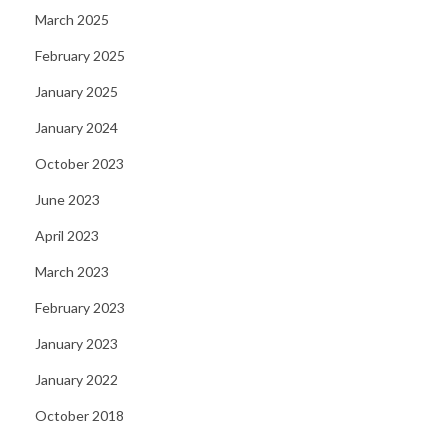
March 2025
February 2025
January 2025
January 2024
October 2023
June 2023
April 2023
March 2023
February 2023
January 2023
January 2022
October 2018