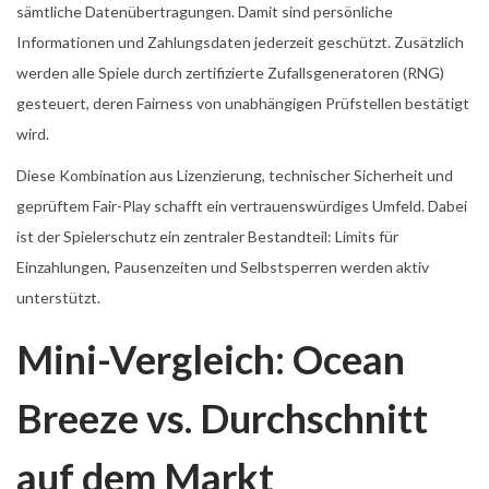
sämtliche Datenübertragungen. Damit sind persönliche
Informationen und Zahlungsdaten jederzeit geschützt. Zusätzlich
werden alle Spiele durch zertifizierte Zufallsgeneratoren (RNG)
gesteuert, deren Fairness von unabhängigen Prüfstellen bestätigt
wird.
Diese Kombination aus Lizenzierung, technischer Sicherheit und
geprüftem Fair-Play schafft ein vertrauenswürdiges Umfeld. Dabei
ist der Spielerschutz ein zentraler Bestandteil: Limits für
Einzahlungen, Pausenzeiten und Selbstsperren werden aktiv
unterstützt.
Mini-Vergleich: Ocean
Breeze vs. Durchschnitt
auf dem Markt