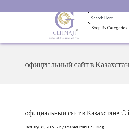
Shop By Categories
официальный сайт в Казахстан
официальный сайт в Казахстане Ol
.
.
P
P
January 31, 2026
by
amanmultani19
Blog