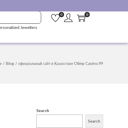
0
0
ersonalized Jewellery
e
/
Blog
/
официальный сайт в Казахстане Olimp Casino.99
Search
Search