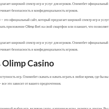
длагает широкий спектр игр и услуг для игроков. Олимпбет официальный
ечивает безопасность и конфиденциальность игроков.
 это официальный сайт, который предлагает широкий спектр игр и услуг 
ачать приложение Olimp Bet на свой смартфон или планшет, что позволяет
длагает широкий спектр игр и услуг для игроков. Олимпбет официальный
ечивает безопасность и конфиденциальность игроков.
 Olimp Casino
тупность игр. Олимпбет скачать и начать играть в любое время, где бы вы
 все это зависит от вашего предпочтения.
ромный выбор игр, включая слоты, карточные игры, рулетку и другие. Вы