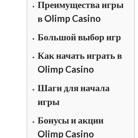
Преимущества игры
в Olimp Casino
Большой выбор игр
Как начать играть в
Olimp Casino
Шаги для начала
игры
Бонусы и акции
Olimp Casino