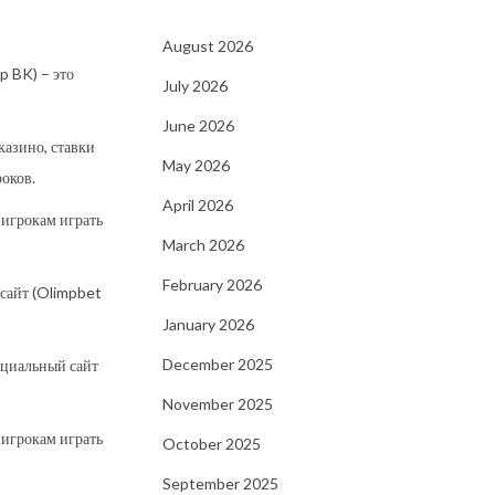
August 2026
p BK) – это
July 2026
June 2026
казино, ставки
May 2026
оков.
April 2026
 игрокам играть
March 2026
February 2026
 сайт (Olimpbet
January 2026
December 2025
ициальный сайт
November 2025
 игрокам играть
October 2025
September 2025