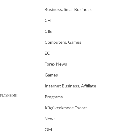
Business, Small Business
CH
CIB
Computers, Games
EC
Forex News
Games
Internet Business, Affiliate
ительными
Programs
Küçükçekmece Escort
News
OM