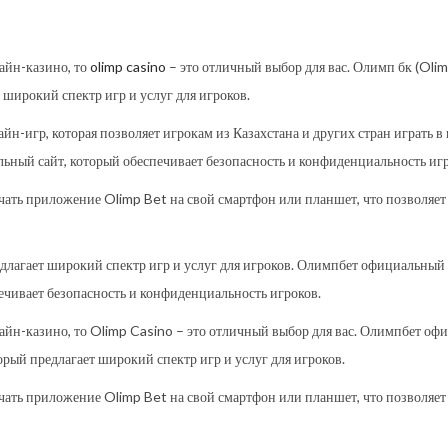
айн-казино, то
olimp casino
– это отличный выбор для вас. Олимп бк (Olim
 широкий спектр игр и услуг для игроков.
йн-игр, которая позволяет игрокам из Казахстана и других стран играть в 
льный сайт, который обеспечивает безопасность и конфиденциальность игр
ачать приложение Olimp Bet на свой смартфон или планшет, что позволяет
длагает широкий спектр игр и услуг для игроков. Олимпбет официальный
ечивает безопасность и конфиденциальность игроков.
айн-казино, то Olimp Casino – это отличный выбор для вас. Олимпбет оф
рый предлагает широкий спектр игр и услуг для игроков.
ачать приложение Olimp Bet на свой смартфон или планшет, что позволяет