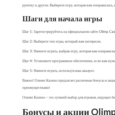
рулетку и другие. Выберите игру, которая вам понравилась, 
Шаги для начала игры
Шаг 1: Зарегистрируйтесь на официальном сайте Olimp Cas
Шаг 2: Выберите тип игры, который вам интересен.
Шаг 3: Начните играть, выбрав игру, которая вам понравила
Шаг 4: Установите программное обеспечение, если вам нуж
Шаг 5: Начните играть, используя ваш аккаунт.
Важно! Олимп Казино предлагает различные бонусы и акци
преимуществами!
Олимп Казино – это лучший выбор для игроков, ищущих без
Бонусы и акции Olimp