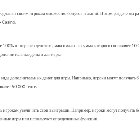
едлагает своим игрокам множество бонусов и акций. В этом разделе мы р
 Casino.
е 100% от первого депозита, максимальная сумма которого составляет 10 0
дополнительные деньги для игры.
 виде дополнительных денег для игры. Например, игроки могут получать б
вляет 50 000 тенге.
чь игрокам увеличить свои выигрыши. Например, игроки могут получать б
еленные игры или используют определенные функции.