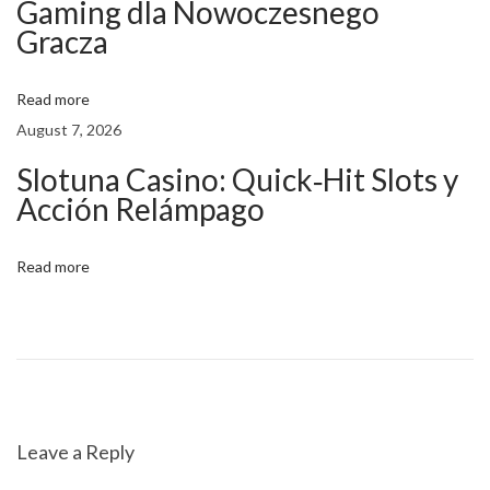
Gaming dla Nowoczesnego
M
Gracza
i
t
I
Read more
D
August 7, 2026
i
Slotuna Casino: Quick‑Hit Slots y
D
Acción Relámpago
a
n
Read more
m
a
r
k
–
k
Leave a Reply
o