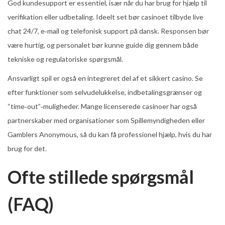
God kundesupport er essentiel, især når du har brug for hjælp til
verifikation eller udbetaling. Ideelt set bør casinoet tilbyde live
chat 24/7, e‑mail og telefonisk support på dansk. Responsen bør
være hurtig, og personalet bør kunne guide dig gennem både
tekniske og regulatoriske spørgsmål.
Ansvarligt spil er også en integreret del af et sikkert casino. Se
efter funktioner som selvudelukkelse, indbetalingsgrænser og
“time‑out”‑muligheder. Mange licenserede casinoer har også
partnerskaber med organisationer som Spillemyndigheden eller
Gamblers Anonymous, så du kan få professionel hjælp, hvis du har
brug for det.
Ofte stillede spørgsmål
(FAQ)