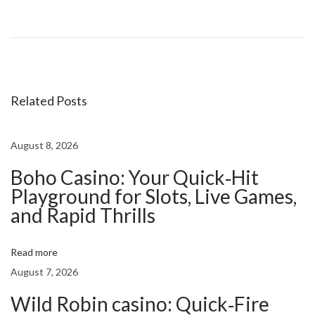
O
n
l
i
n
Related Posts
e
c
a
August 8, 2026
s
Boho Casino: Your Quick‑Hit
i
Playground for Slots, Live Games,
n
and Rapid Thrills
o
u
Read more
d
August 7, 2026
e
n
Wild Robin casino: Quick‑Fire