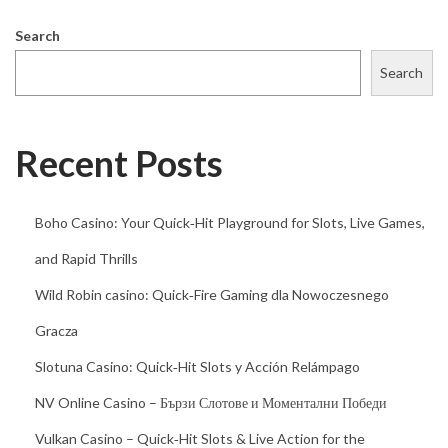
i
s
Search
t
Search
r
e
r
Recent Posts
i
n
Boho Casino: Your Quick‑Hit Playground for Slots, Live Games,
g
,
and Rapid Thrills
b
Wild Robin casino: Quick‑Fire Gaming dla Nowoczesnego
o
Gracza
n
Slotuna Casino: Quick‑Hit Slots y Acción Relámpago
u
s
NV Online Casino – Бързи Слотове и Моментални Победи
o
Vulkan Casino – Quick‑Hit Slots & Live Action for the