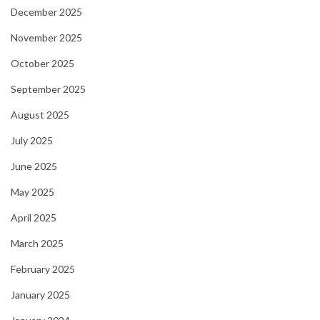
December 2025
November 2025
October 2025
September 2025
August 2025
July 2025
June 2025
May 2025
April 2025
March 2025
February 2025
January 2025