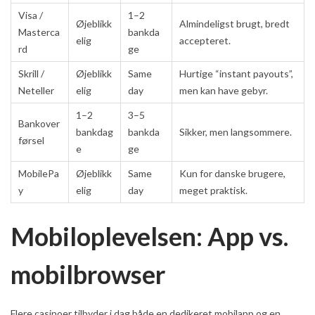
Visa /
1–2
Øjeblikk
Almindeligst brugt, bredt
Masterca
bankda
elig
accepteret.
rd
ge
Skrill /
Øjeblikk
Same
Hurtige “instant payouts”,
Neteller
elig
day
men kan have gebyr.
1–2
3–5
Bankover
bankdag
bankda
Sikker, men langsommere.
førsel
e
ge
MobilePa
Øjeblikk
Same
Kun for danske brugere,
y
elig
day
meget praktisk.
Mobiloplevelsen: App vs.
mobilbrowser
Flere casinoer tilbyder i dag både en dedikeret mobilapp og en