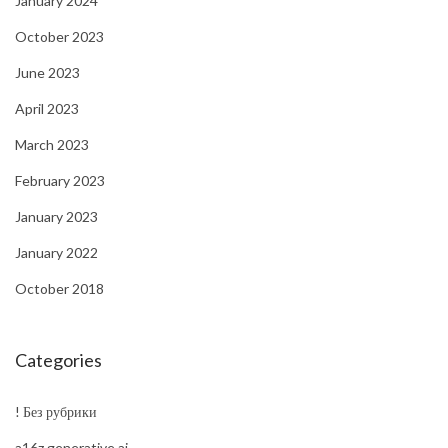
January 2024
October 2023
June 2023
April 2023
March 2023
February 2023
January 2023
January 2022
October 2018
Categories
! Без рубрики
a16z generative ai