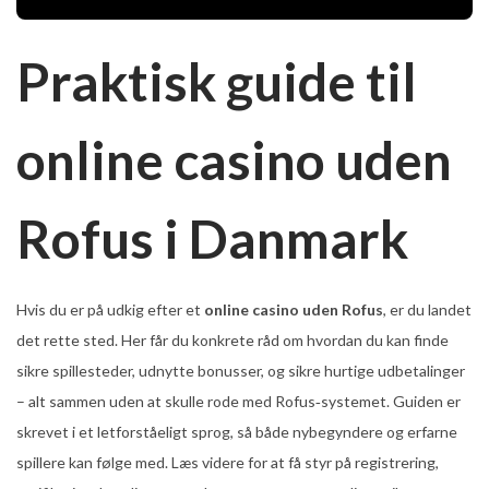
Praktisk guide til
online casino uden
Rofus i Danmark
Hvis du er på udkig efter et
online casino uden Rofus
, er du landet
det rette sted. Her får du konkrete råd om hvordan du kan finde
sikre spillesteder, udnytte bonusser, og sikre hurtige udbetalinger
– alt sammen uden at skulle rode med Rofus‑systemet. Guiden er
skrevet i et letforståeligt sprog, så både nybegyndere og erfarne
spillere kan følge med. Læs videre for at få styr på registrering,