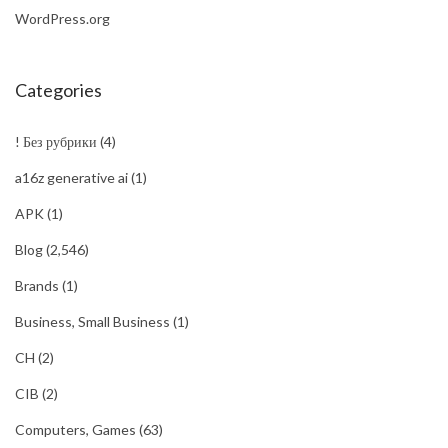
WordPress.org
Categories
! Без рубрики
(4)
a16z generative ai
(1)
APK
(1)
Blog
(2,546)
Brands
(1)
Business, Small Business
(1)
CH
(2)
CIB
(2)
Computers, Games
(63)