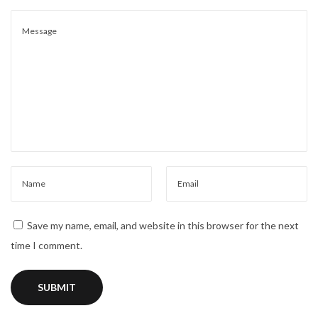
m
p
l
e
t
g
u
i
d
e
t
i
Save my name, email, and website in this browser for the next
l
time I comment.
r
e
g