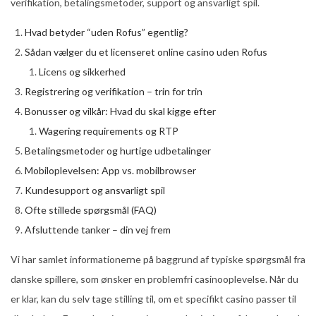
verifikation, betalingsmetoder, support og ansvarligt spil.
Hvad betyder “uden Rofus” egentlig?
Sådan vælger du et licenseret online casino uden Rofus
Licens og sikkerhed
Registrering og verifikation – trin for trin
Bonusser og vilkår: Hvad du skal kigge efter
Wagering requirements og RTP
Betalingsmetoder og hurtige udbetalinger
Mobiloplevelsen: App vs. mobilbrowser
Kundesupport og ansvarligt spil
Ofte stillede spørgsmål (FAQ)
Afsluttende tanker – din vej frem
Vi har samlet informationerne på baggrund af typiske spørgsmål fra
danske spillere, som ønsker en problemfri casinooplevelse. Når du
er klar, kan du selv tage stilling til, om et specifikt casino passer til