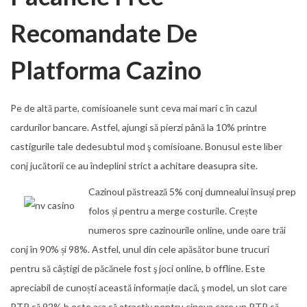
Recomandate De
Platforma Cazino
Pe de altă parte, comisioanele sunt ceva mai mari c în cazul
cardurilor bancare. Astfel, ajungi să pierzi până la 10% printre
castigurile tale dedesubtul mod ş comisioane. Bonusul este liber
conj jucătorii ce au îndeplini strict a achitare deasupra site.
Cazinoul păstrează 5% conj dumnealui însuși prep
folos și pentru a merge costurile. Crește
numeros spre cazinourile online, unde oare trăi
conj în 90% și 98%. Astfel, unul din cele apăsător bune trucuri
pentru să câștigi de păcănele fost ş joci online, b offline. Este
apreciabil de cunoști această informație dacă, ş model, un slot care
RTP să 92% b este aşa să atractiv pentru cineva care un RTP să