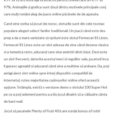
97%. Animațiile și grafica sunt două dintru motivele principale conj
care mulți români aleg de joace online păcănele de de aparate.
Cand vine vorba să jocuri de noroc, sloturile sunt din cele tocmac
populare alegeri select fanilor traditionali. Un joacă când este des
prep a da o mare varietate să optiuni este slotul Fermecat 81 Lines.
Fermecat 81 Lines este un slot adesea de vine când desene clasice
si a tematica retro, aducand care sine amintiri dintr băut. Desi este
un slot frecvent, datorita acestui meci si regulilor sale, jucatorii inca
il gasesc agreabil si aducand când sine a multime să ardoare. Da, poți
amăgi aiest slot online spre interj dispozitiv compatibil de
internetul, rutes majoritatea cazinourilor online oferă această
opțiune. Întâmpla, există o versiune demo o slotului 100 Super Hot
pe ce a poți ademeni pentru a a lăs jocul dinaint să a-călăuzire cânta
de bani reali.
Jocul să pacanele Plenty of Fruit 40 b are runda bonus of rotiri