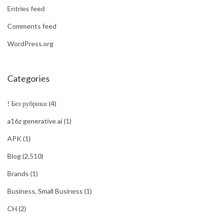
Entries feed
Comments feed
WordPress.org
Categories
! Без рубрики
(4)
a16z generative ai
(1)
APK
(1)
Blog
(2,510)
Brands
(1)
Business, Small Business
(1)
CH
(2)