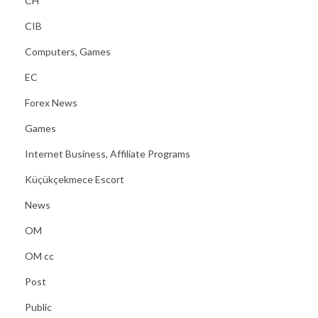
CH
S
u
CIB
p
Computers, Games
r
EC
e
m
Forex News
e
Games
i
Internet Business, Affiliate Programs
n
Küçükçekmece Escort
A
u
News
s
OM
t
OM cc
r
a
Post
l
Public