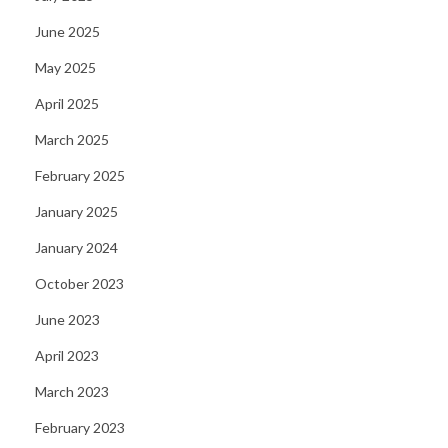
e
F
June 2025
o
May 2025
r
April 2025
t
March 2025
u
n
February 2025
e
January 2025
:
January 2024
W
h
October 2023
i
June 2023
c
April 2023
h
March 2023
O
n
February 2023