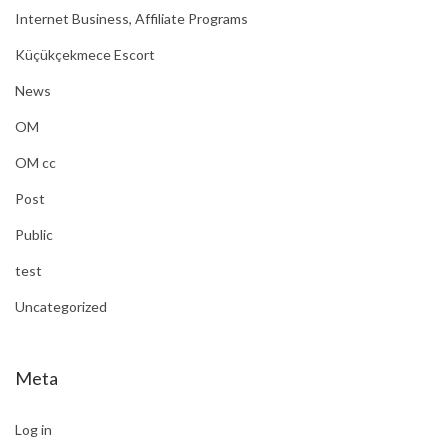
Internet Business, Affiliate Programs
Küçükçekmece Escort
News
OM
OM cc
Post
Public
test
Uncategorized
Meta
Log in