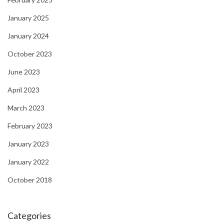
January 2025
January 2024
October 2023
June 2023
April 2023
March 2023
February 2023
January 2023
January 2022
October 2018
Categories