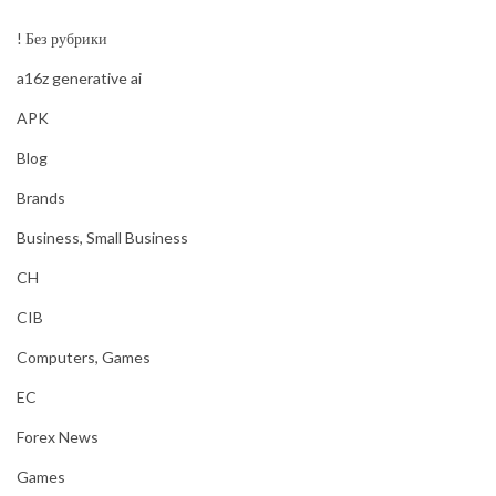
! Без рубрики
a16z generative ai
APK
Blog
Brands
Business, Small Business
CH
CIB
Computers, Games
EC
Forex News
Games