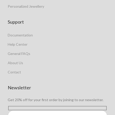
Personalized Jewellery
Support
Documentation
Help Center
General FAQs
About Us
Contact
Newsletter
Get 20% off for your first order by joining to our newsletter.