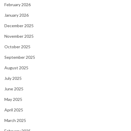
February 2026
January 2026
December 2025
November 2025
October 2025
September 2025
August 2025
July 2025
June 2025
May 2025
April 2025
March 2025
February 2025