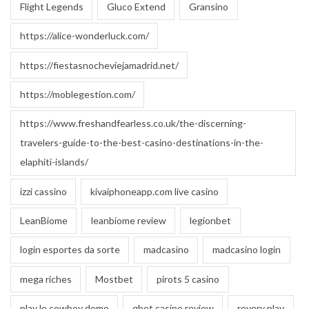
Flight Legends
Gluco Extend
Gransino
https://alice-wonderluck.com/
https://fiestasnocheviejamadrid.net/
https://moblegestion.com/
https://www.freshandfearless.co.uk/the-discerning-
travelers-guide-to-the-best-casino-destinations-in-the-
elaphiti-islands/
izzi cassino
kivaiphoneapp.com live casino
LeanBiome
leanbiome review
legionbet
login esportes da sorte
madcasino
madcasino login
mega riches
Mostbet
pirots 5 casino
play le cowboy demo
qbet casino review
revery play