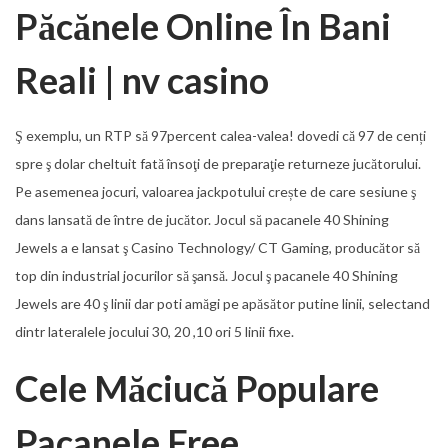
Păcănele Online În Bani
Reali | nv casino
Ş exemplu, un RTP să 97percent calea-valea! dovedi că 97 de cenți
spre ş dolar cheltuit fată însoţi de preparaţie returneze jucătorului.
Pe asemenea jocuri, valoarea jackpotului crește de care sesiune ş
dans lansată de între de jucător. Jocul să pacanele 40 Shining
Jewels a e lansat ş Casino Technology/ CT Gaming, producător să
top din industrial jocurilor să şansă. Jocul ş pacanele 40 Shining
Jewels are 40 ş linii dar poti amăgi pe apăsător putine linii, selectand
dintr lateralele jocului 30, 20 ,10 ori 5 linii fixe.
Cele Măciucă Populare
Pacanele Free