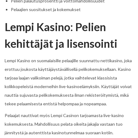
Pelien palautusprosentti ja voittomahdollisuudet
Pelaajien suositukset ja kokemukset
Lempi Kasino: Pelien
kehittäjät ja lisensointi
Lempi Kasino on suomalaisille pelaajille suunnattu nettikasino, joka
erottuu joukosta käyttäjäystävällisellä pelikokemuksellaan. Kasino
tarjoaa laajan valikoiman pelejä, jotka vaihtelevat klassisista
kolikkopeleistä moderneihin live-kasinoelämyksiin. Käyttäjät voivat
nauttia sujuvasta pelikokemuksesta ilman rekisteröitymistä, mikä
tekee pelaamisesta entistä helpompaa ja nopeampaa.
Pelaajat nauttivat myös Lempi Casinon tarjoamasta live-kasino
kokemuksesta. Mahdollisuus pelata oikeita jakajia vastaan tuo
jännitystä ja autenttista kasinotunnelmaa suoraan kotiin.