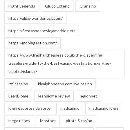
Flight Legends
Gluco Extend
Gransino
https://alice-wonderluck.com/
https://fiestasnocheviejamadrid.net/
https://moblegestion.com/
https://www.freshandfearless.co.uk/the-discerning-
travelers-guide-to-the-best-casino-destinations-in-the-
elaphiti-islands/
izzi cassino
kivaiphoneapp.com live casino
LeanBiome
leanbiome review
legionbet
login esportes da sorte
madcasino
madcasino login
mega riches
Mostbet
pirots 5 casino