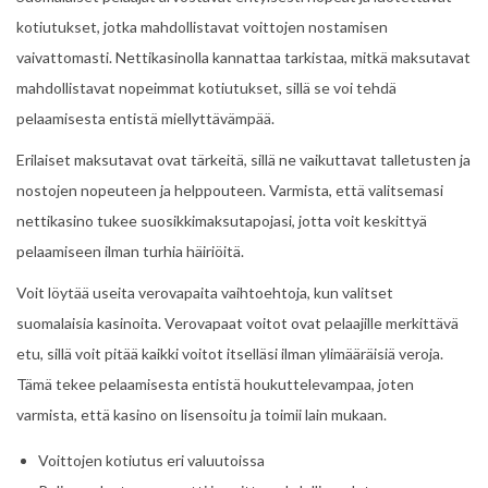
kotiutukset, jotka mahdollistavat voittojen nostamisen
vaivattomasti. Nettikasinolla kannattaa tarkistaa, mitkä maksutavat
mahdollistavat nopeimmat kotiutukset, sillä se voi tehdä
pelaamisesta entistä miellyttävämpää.
Erilaiset maksutavat ovat tärkeitä, sillä ne vaikuttavat talletusten ja
nostojen nopeuteen ja helppouteen. Varmista, että valitsemasi
nettikasino tukee suosikkimaksutapojasi, jotta voit keskittyä
pelaamiseen ilman turhia häiriöitä.
Voit löytää useita verovapaita vaihtoehtoja, kun valitset
suomalaisia kasinoita. Verovapaat voitot ovat pelaajille merkittävä
etu, sillä voit pitää kaikki voitot itselläsi ilman ylimääräisiä veroja.
Tämä tekee pelaamisesta entistä houkuttelevampaa, joten
varmista, että kasino on lisensoitu ja toimii lain mukaan.
Voittojen kotiutus eri valuutoissa