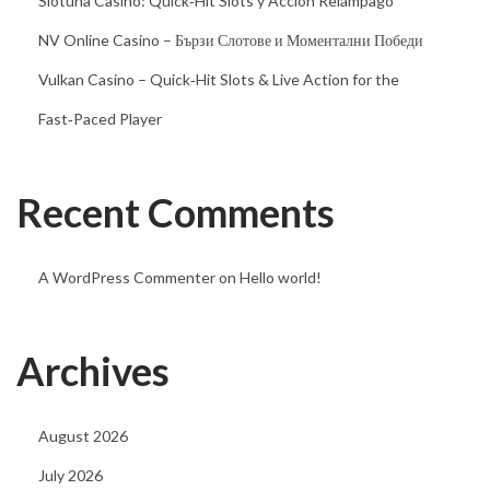
Slotuna Casino: Quick‑Hit Slots y Acción Relámpago
e
t
NV Online Casino – Бързи Слотове и Моментални Победи
t
Vulkan Casino – Quick‑Hit Slots & Live Action for the
i
Fast‑Paced Player
k
a
s
Recent Comments
i
n
o
A WordPress Commenter
on
Hello world!
S
u
Archives
o
m
e
August 2026
s
July 2026