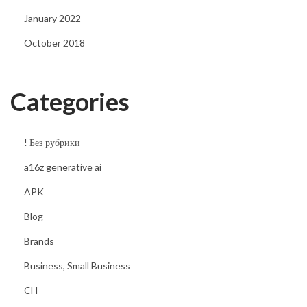
January 2022
October 2018
Categories
! Без рубрики
a16z generative ai
APK
Blog
Brands
Business, Small Business
CH