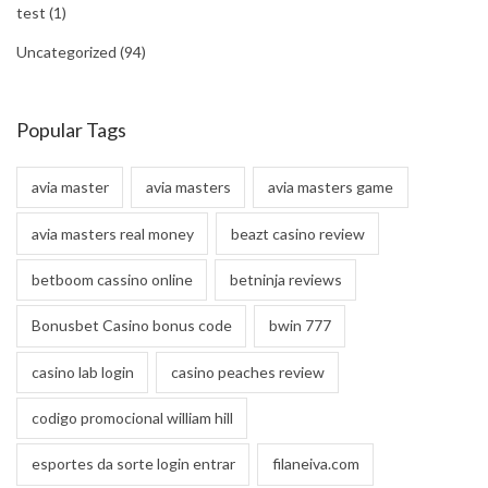
test
(1)
Uncategorized
(94)
Popular Tags
avia master
avia masters
avia masters game
avia masters real money
beazt casino review
betboom cassino online
betninja reviews
Bonusbet Casino bonus code
bwin 777
casino lab login
casino peaches review
codigo promocional william hill
esportes da sorte login entrar
filaneiva.com