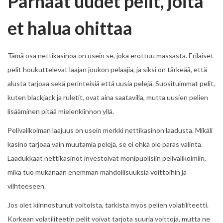
Parhaat uudet pelit, joita
et halua ohittaa
Tämä osa nettikasinoa on usein se, joka erottuu massasta. Erilaiset
pelit houkuttelevat laajan joukon pelaajia, ja siksi on tärkeää, että
alusta tarjoaa sekä perinteisiä että uusia pelejä. Suosituimmat pelit,
kuten blackjack ja ruletit, ovat aina saatavilla, mutta uusien pelien
lisääminen pitää mielenkiinnon yllä.
Pelivalikoiman laajuus on usein merkki nettikasinon laadusta. Mikäli
kasino tarjoaa vain muutamia pelejä, se ei ehkä ole paras valinta.
Laadukkaat nettikasinot investoivat monipuolisiin pelivalikoimiin,
mikä tuo mukanaan enemmän mahdollisuuksia voittoihin ja
viihteeseen.
Jos olet kiinnostunut voitoista, tarkista myös pelien volatiliteetti.
Korkean volatiliteetin pelit voivat tarjota suuria voittoja, mutta ne