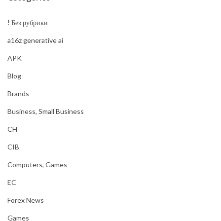
! Без рубрики
a16z generative ai
APK
Blog
Brands
Business, Small Business
CH
CIB
Computers, Games
EC
Forex News
Games