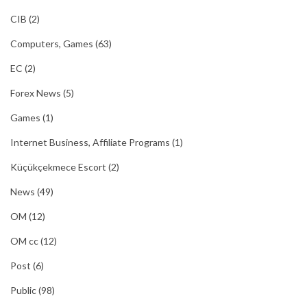
CIB
(2)
Computers, Games
(63)
EC
(2)
Forex News
(5)
Games
(1)
Internet Business, Affiliate Programs
(1)
Küçükçekmece Escort
(2)
News
(49)
OM
(12)
OM cc
(12)
Post
(6)
Public
(98)