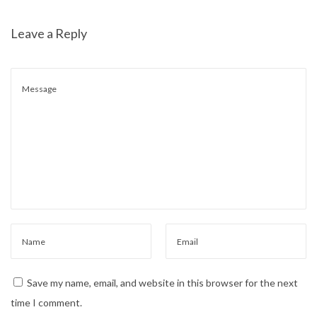
t
e
Leave a Reply
t
t
a
v
a
t
s
u
o
m
a
l
a
Save my name, email, and website in this browser for the next
i
time I comment.