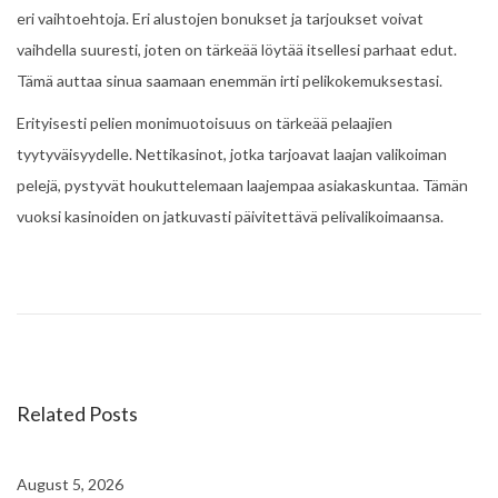
eri vaihtoehtoja. Eri alustojen bonukset ja tarjoukset voivat
vaihdella suuresti, joten on tärkeää löytää itsellesi parhaat edut.
Tämä auttaa sinua saamaan enemmän irti pelikokemuksestasi.
Erityisesti pelien monimuotoisuus on tärkeää pelaajien
tyytyväisyydelle. Nettikasinot, jotka tarjoavat laajan valikoiman
pelejä, pystyvät houkuttelemaan laajempaa asiakaskuntaa. Tämän
vuoksi kasinoiden on jatkuvasti päivitettävä pelivalikoimaansa.
P
a
r
h
a
Related Posts
a
t
n
August 5, 2026