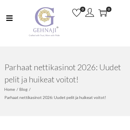
0
0
Parhaat nettikasinot 2026: Uudet
pelit ja huikeat voitot!
Home
/
Blog
/
Parhaat nettikasinot 2026: Uudet pelit ja huikeat voitot!