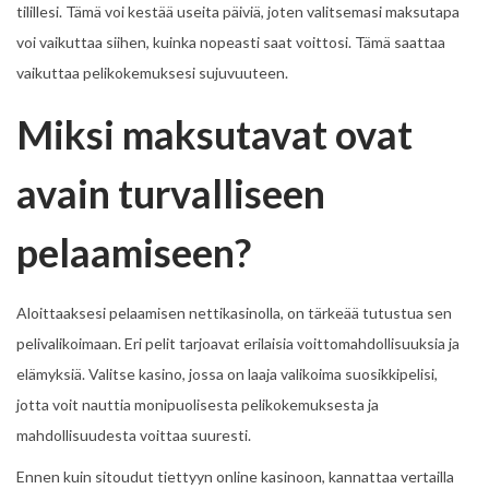
tilillesi. Tämä voi kestää useita päiviä, joten valitsemasi maksutapa
voi vaikuttaa siihen, kuinka nopeasti saat voittosi. Tämä saattaa
vaikuttaa pelikokemuksesi sujuvuuteen.
Miksi maksutavat ovat
avain turvalliseen
pelaamiseen?
Aloittaaksesi pelaamisen nettikasinolla, on tärkeää tutustua sen
pelivalikoimaan. Eri pelit tarjoavat erilaisia voittomahdollisuuksia ja
elämyksiä. Valitse kasino, jossa on laaja valikoima suosikkipelisi,
jotta voit nauttia monipuolisesta pelikokemuksesta ja
mahdollisuudesta voittaa suuresti.
Ennen kuin sitoudut tiettyyn online kasinoon, kannattaa vertailla