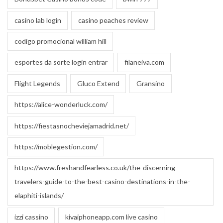
casino lab login
casino peaches review
codigo promocional william hill
esportes da sorte login entrar
filaneiva.com
Flight Legends
Gluco Extend
Gransino
https://alice-wonderluck.com/
https://fiestasnocheviejamadrid.net/
https://moblegestion.com/
https://www.freshandfearless.co.uk/the-discerning-
travelers-guide-to-the-best-casino-destinations-in-the-
elaphiti-islands/
izzi cassino
kivaiphoneapp.com live casino