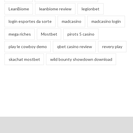
LeanBiome
leanbiome review
legionbet
login esportes da sorte
madcasino
madcasino login
mega riches
Mostbet
pirots 5 casino
play le cowboy demo
qbet casino review
revery play
skachat mostbet
wild bounty showdown download