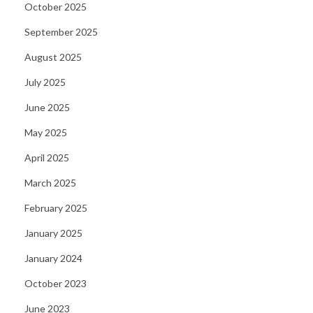
a
October 2025
v
September 2025
a
August 2025
t
July 2025
s
u
June 2025
o
May 2025
m
April 2025
a
l
March 2025
a
February 2025
i
January 2025
s
January 2024
e
t
October 2023
k
June 2023