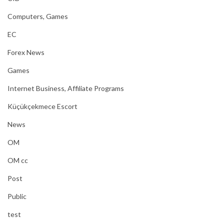
Computers, Games
EC
Forex News
Games
Internet Business, Affiliate Programs
Küçükçekmece Escort
News
OM
OM cc
Post
Public
test