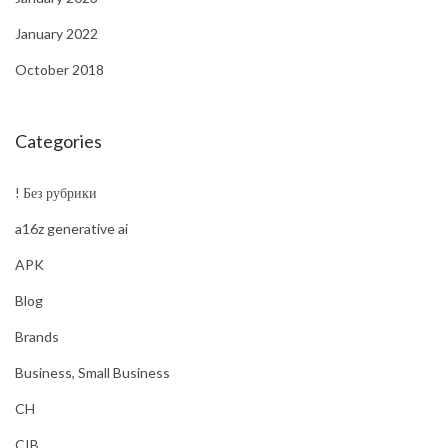
January 2022
October 2018
Categories
! Без рубрики
a16z generative ai
APK
Blog
Brands
Business, Small Business
CH
CIB