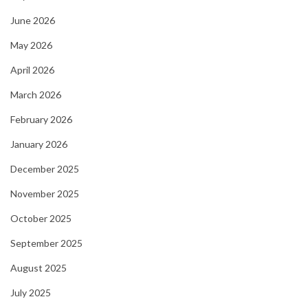
June 2026
May 2026
April 2026
March 2026
February 2026
January 2026
December 2025
November 2025
October 2025
September 2025
August 2025
July 2025