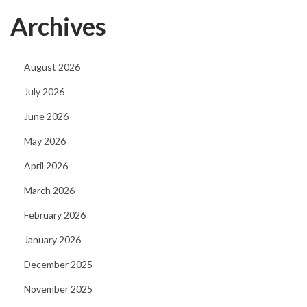
o
Archives
n
u
k
August 2026
s
July 2026
e
June 2026
t
j
May 2026
a
April 2026
l
March 2026
u
February 2026
o
t
January 2026
e
December 2025
t
November 2025
t