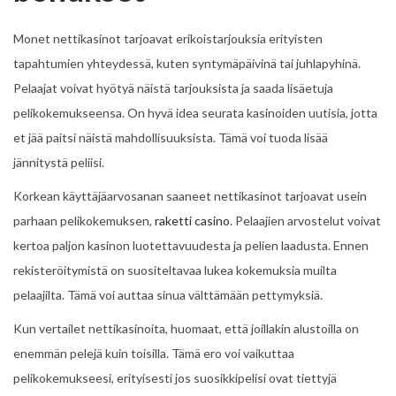
Monet nettikasinot tarjoavat erikoistarjouksia erityisten
tapahtumien yhteydessä, kuten syntymäpäivinä tai juhlapyhinä.
Pelaajat voivat hyötyä näistä tarjouksista ja saada lisäetuja
pelikokemukseensa. On hyvä idea seurata kasinoiden uutisia, jotta
et jää paitsi näistä mahdollisuuksista. Tämä voi tuoda lisää
jännitystä peliisi.
Korkean käyttäjäarvosanan saaneet nettikasinot tarjoavat usein
parhaan pelikokemuksen,
raketti casino
. Pelaajien arvostelut voivat
kertoa paljon kasinon luotettavuudesta ja pelien laadusta. Ennen
rekisteröitymistä on suositeltavaa lukea kokemuksia muilta
pelaajilta. Tämä voi auttaa sinua välttämään pettymyksiä.
Kun vertailet nettikasinoita, huomaat, että joillakin alustoilla on
enemmän pelejä kuin toisilla. Tämä ero voi vaikuttaa
pelikokemukseesi, erityisesti jos suosikkipelisi ovat tiettyjä