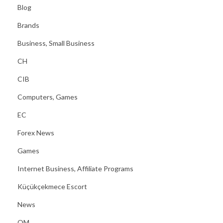
Blog
Brands
Business, Small Business
CH
CIB
Computers, Games
EC
Forex News
Games
Internet Business, Affiliate Programs
Küçükçekmece Escort
News
OM