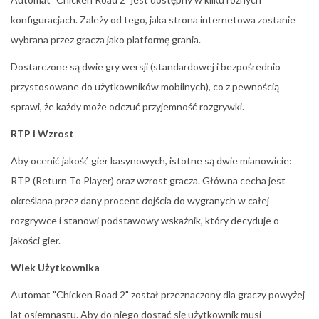
konfiguracjach. Zależy od tego, jaka strona internetowa zostanie
wybrana przez gracza jako platformę grania.
Dostarczone są dwie gry wersji (standardowej i bezpośrednio
przystosowane do użytkowników mobilnych), co z pewnością
sprawi, że każdy może odczuć przyjemność rozgrywki.
RTP i Wzrost
Aby ocenić jakość gier kasynowych, istotne są dwie mianowicie:
RTP (Return To Player) oraz wzrost gracza. Główna cecha jest
określana przez dany procent dojścia do wygranych w całej
rozgrywce i stanowi podstawowy wskaźnik, który decyduje o
jakości gier.
Wiek Użytkownika
Automat "Chicken Road 2" został przeznaczony dla graczy powyżej
lat osiemnastu. Aby do niego dostać się użytkownik musi