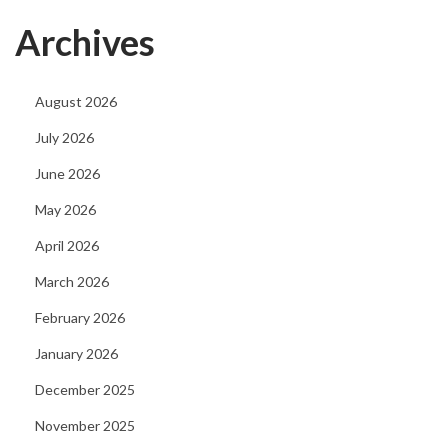
N
Archives
i
e
s
August 2026
ł
July 2026
o
June 2026
m
May 2026
y
o
April 2026
d
March 2026
E
February 2026
v
o
January 2026
p
December 2025
l
November 2025
a