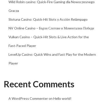
Wild Robin casino: Quick‑Fire Gaming dla Nowoczesnego
d
ę
Gracza
w
Slotuna Casino: Quick‑Hit Slots y Acción Relámpago
A
NV Online Casino – Бързи Слотове и Моментални Победи
u
Vulkan Casino – Quick‑Hit Slots & Live Action for the
t
o
Fast‑Paced Player
m
LevelUp Casino: Quick Wins and Fast Play for the Modern
a
Player
c
i
e
Recent Comments
G
i
A WordPress Commenter
on
Hello world!
e
r