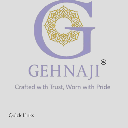
Quick Links