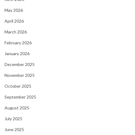
May 2026
April 2026
March 2026
February 2026
January 2026
December 2025
November 2025
October 2025
September 2025
August 2025
July 2025
June 2025