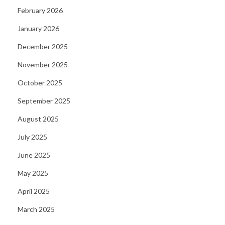
o
February 2026
d
January 2026
c
December 2025
e
p
November 2025
r
October 2025
o
September 2025
č
August 2025
e
s
July 2025
k
June 2025
é
May 2025
h
r
April 2025
á
March 2025
č