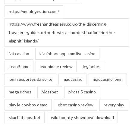
https://moblegestion.com/
https://www.freshandfearless.co.uk/the-discerning-
travelers-guide-to-the-best-casino-destinations-in-the-
elaphiti-islands/
izzi cassino
kivaiphoneapp.com live casino
LeanBiome
leanbiome review
legionbet
login esportes da sorte
madcasino
madcasino login
mega riches
Mostbet
pirots 5 casino
play le cowboy demo
qbet casino review
revery play
skachat mostbet
wild bounty showdown download