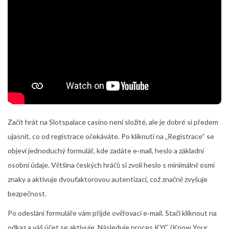
Začít hrát na Slotspalace casino není složité, ale je dobré si předem
ujasnit, co od registrace očekáváte. Po kliknutí na „Registrace“ se
objeví jednoduchý formulář, kde zadáte e‑mail, heslo a základní
osobní údaje. Většina českých hráčů si zvolí heslo s minimálně osmi
znaky a aktivuje dvoufaktorovou autentizaci, což značně zvyšuje
bezpečnost.
Po odeslání formuláře vám přijde ověřovací e‑mail. Stačí kliknout na
odkaz a váš účet se aktivuje. Následuje proces KYC (Know Your