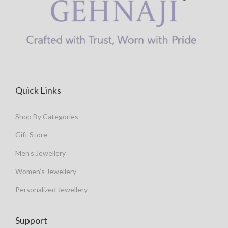
Quick Links
Shop By Categories
Gift Store
Men’s Jewellery
Women’s Jewellery
Personalized Jewellery
Support