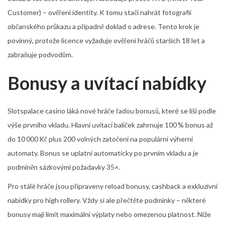
Customer) – ověření identity. K tomu stačí nahrát fotografii
občanského průkazu a případně doklad o adrese. Tento krok je
povinný, protože licence vyžaduje ověření hráčů starších 18 let a
zabraňuje podvodům.
Bonusy a uvítací nabídky
Slotspalace casino láká nové hráče řadou bonusů, které se liší podle
výše prvního vkladu. Hlavní uvítací balíček zahrnuje 100 % bonus až
do 10 000 Kč plus 200 volných zatočení na populární výherní
automaty. Bonus se uplatní automaticky po prvním vkladu a je
podmíněn sázkovými požadavky 35×.
Pro stálé hráče jsou připraveny reload bonusy, cashback a exkluzivní
nabídky pro high rollery. Vždy si ale přečtěte podmínky – některé
bonusy mají limit maximální výplaty nebo omezenou platnost. Níže