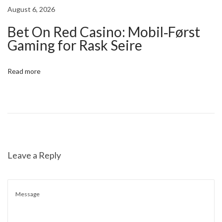
l
August 6, 2026
e
Bet On Red Casino: Mobil‑Først
d
Gaming for Rask Seire
p
l
Read more
a
t
e
b
n
í
Leave a Reply
c
h
m
e
t