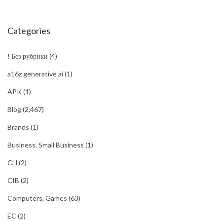
Categories
! Без рубрики
(4)
a16z generative ai
(1)
APK
(1)
Blog
(2,467)
Brands
(1)
Business, Small Business
(1)
CH
(2)
CIB
(2)
Computers, Games
(63)
EC
(2)