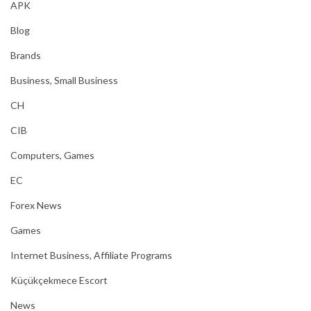
APK
Blog
Brands
Business, Small Business
CH
CIB
Computers, Games
EC
Forex News
Games
Internet Business, Affiliate Programs
Küçükçekmece Escort
News