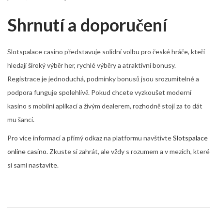
Shrnutí a doporučení
Slotspalace casino představuje solidní volbu pro české hráče, kteří
hledají široký výběr her, rychlé výběry a atraktivní bonusy.
Registrace je jednoduchá, podmínky bonusů jsou srozumitelné a
podpora funguje spolehlivě. Pokud chcete vyzkoušet moderní
kasino s mobilní aplikací a živým dealerem, rozhodně stojí za to dát
mu šanci.
Pro více informací a přímý odkaz na platformu navštivte
Slotspalace
online casino
. Zkuste si zahrát, ale vždy s rozumem a v mezích, které
si sami nastavíte.
W
o
n