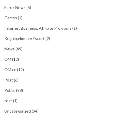
Forex News
(5)
Games
(1)
Internet Business, Affiliate Programs
(1)
Küçükçekmece Escort
(2)
News
(49)
OM
(12)
OM cc
(12)
Post
(6)
Public
(98)
test
(1)
Uncategorized
(94)