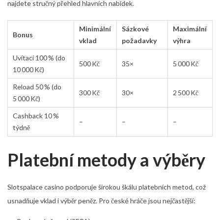
najdete stručný přehled hlavních nabídek.
Minimální
Sázkové
Maximální
Bonus
vklad
požadavky
výhra
Uvítací 100 % (do
500 Kč
35×
5 000 Kč
10 000 Kč)
Reload 50 % (do
300 Kč
30×
2 500 Kč
5 000 Kč)
Cashback 10 %
–
–
–
týdně
Platební metody a výběry
Slotspalace casino podporuje širokou škálu platebních metod, což
usnadňuje vklad i výběr peněz. Pro české hráče jsou nejčastější: