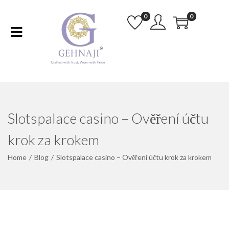
0
0
Slotspalace casino – Ověření účtu
krok za krokem
Home
/
Blog
/
Slotspalace casino – Ověření účtu krok za krokem