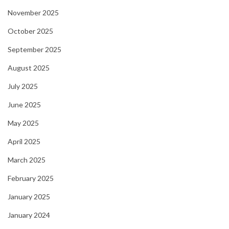
November 2025
October 2025
September 2025
August 2025
July 2025
June 2025
May 2025
April 2025
March 2025
February 2025
January 2025
January 2024