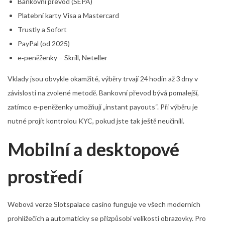
Bankovní převod (SEPA)
Platební karty Visa a Mastercard
Trustly a Sofort
PayPal (od 2025)
e‑peněženky – Skrill, Neteller
Vklady jsou obvykle okamžité, výběry trvají 24 hodin až 3 dny v
závislosti na zvolené metodě. Bankovní převod bývá pomalejší,
zatímco e‑peněženky umožňují „instant payouts“. Při výběru je
nutné projít kontrolou KYC, pokud jste tak ještě neučinili.
Mobilní a desktopové
prostředí
Webová verze Slotspalace casino funguje ve všech moderních
prohlížečích a automaticky se přizpůsobí velikosti obrazovky. Pro