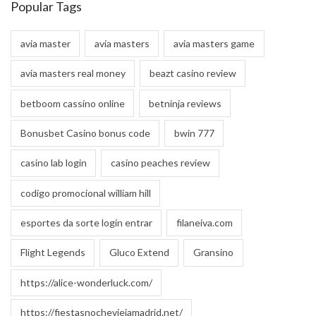
Popular Tags
avia master
avia masters
avia masters game
avia masters real money
beazt casino review
betboom cassino online
betninja reviews
Bonusbet Casino bonus code
bwin 777
casino lab login
casino peaches review
codigo promocional william hill
esportes da sorte login entrar
filaneiva.com
Flight Legends
Gluco Extend
Gransino
https://alice-wonderluck.com/
https://fiestasnocheviejamadrid.net/