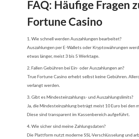
FAQ: Häufige Fragen z
Fortune Casino
1. Wie schnell werden Auszahlungen bearbeitet?
Auszahlungen per E-Wallets oder Kryptowährungen werde
etwas länger, meist 3 bis 5 Werktage.
2. Fallen Gebühren bei Ein- oder Auszahlungen an?
True Fortune Casino erhebt selbst keine Gebühren. Alle
verlangt werden.
3. Gibt es Mindesteinzahlungs- und Auszahlungslimits?
Ja, die Mindesteinzahlung beträgt meist 10 Euro bei den 
Diese sind transparent im Kassenbereich aufgeführt.
4. Wie sicher sind meine Zahlungsdaten?
Die Plattform nutzt moderne SSL-Verschlüsselung und ar