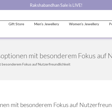
FLAT 10% Off
Gift Store
Men’s Jewellery
Women’s Jewellery
P
optionen mit besonderem Fokus auf N
t besonderem Fokus auf Nutzerfreundlichkeit
nen mit besonderem Fokus auf Nutzerfreund