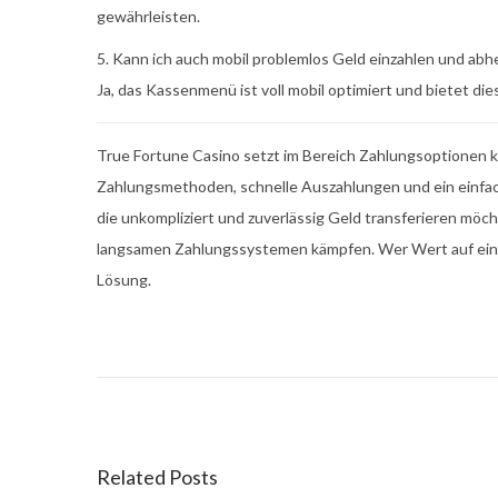
gewährleisten.
5. Kann ich auch mobil problemlos Geld einzahlen und ab
Ja, das Kassenmenü ist voll mobil optimiert und bietet d
True Fortune Casino setzt im Bereich Zahlungsoptionen kla
Zahlungsmethoden, schnelle Auszahlungen und ein einfac
die unkompliziert und zuverlässig Geld transferieren möch
langsamen Zahlungssystemen kämpfen. Wer Wert auf einen
Lösung.
К
а
к
в
ы
Related Posts
б