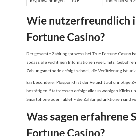
Kryptowährungen
10 €
Innerhalb von 
Wie nutzerfreundlich i
Fortune Casino?
Der gesamte Zahlungsprozess bei True Fortune Casino ist f
sodass alle wichtigen Informationen wie Limits, Gebühre
Zahlungsmethode erfolgt schnell, die Verifizierung ist u
Ein besonderer Pluspunkt ist der Verzicht auf unnötige Z
bestätigen. Stattdessen erfolgt alles in wenigen Klicks u
Smartphone oder Tablet – die Zahlungsfunktionen sind vol
Was sagen erfahrene S
Fortune Casino?