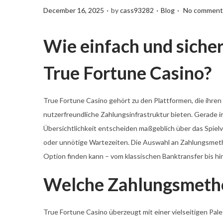
.
.
.
P
P
December 16, 2025
by
cass93282
Blog
No comment
o
o
s
s
Wie einfach und sicher
t
t
e
e
True Fortune Casino?
d
d
o
i
True Fortune Casino gehört zu den Plattformen, die ihren 
n
n
nutzerfreundliche Zahlungsinfrastruktur bieten. Gerade i
Übersichtlichkeit entscheiden maßgeblich über das Spie
oder unnötige Wartezeiten. Die Auswahl an Zahlungsme
Option finden kann – vom klassischen Banktransfer bis hi
Welche Zahlungsmetho
True Fortune Casino überzeugt mit einer vielseitigen Pal