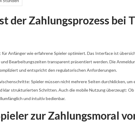
24 Stunden
st der Zahlungsprozess bei 
ür Anfänger wie erfahrene Spieler optimiert. Das Interface ist übersich
n und Bearbeitungszeiten transparent präsentiert werden. Die Anmeldu
nkompliziert und entspricht den regulatorischen Anforderungen.
wischenschritte: Spieler müssen nicht mehrere Seiten durchklicken, um 
nd klar strukturierten Schritten. Auch die mobile Nutzung überzeugt: Ob
lumfänglich und intuitiv bedienbar.
pieler zur Zahlungsmoral vo