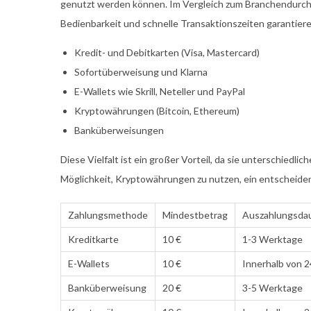
genutzt werden können. Im Vergleich zum Branchendurchs
Bedienbarkeit und schnelle Transaktionszeiten garantiere
Kredit- und Debitkarten (Visa, Mastercard)
Sofortüberweisung und Klarna
E-Wallets wie Skrill, Neteller und PayPal
Kryptowährungen (Bitcoin, Ethereum)
Banküberweisungen
Diese Vielfalt ist ein großer Vorteil, da sie unterschiedli
Möglichkeit, Kryptowährungen zu nutzen, ein entscheide
Zahlungsmethode
Mindestbetrag
Auszahlungsda
Kreditkarte
10 €
1-3 Werktage
E-Wallets
10 €
Innerhalb von 
Banküberweisung
20 €
3-5 Werktage