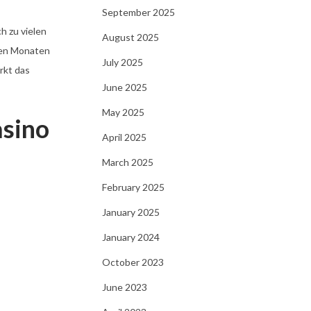
September 2025
h zu vielen
August 2025
eren Monaten
July 2025
rkt das
June 2025
May 2025
asino
April 2025
March 2025
February 2025
January 2025
January 2024
October 2023
June 2023