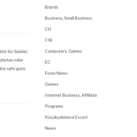
Brands
Business, Small Business
CH
CIB
Computers, Games
v für Spieler,
izierten oder
EC
ine sehr gute
Forex News
Games
Internet Business, Affiliate
Programs
Küçükçekmece Escort
News