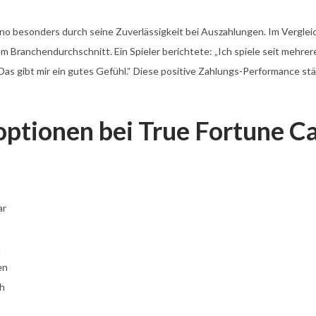
o besonders durch seine Zuverlässigkeit bei Auszahlungen. Im Vergleic
dem Branchendurchschnitt. Ein Spieler berichtete: „Ich spiele seit mehr
Das gibt mir ein gutes Gefühl.“ Diese positive Zahlungs-Performance stä
optionen bei True Fortune C
ar
n
en
ch