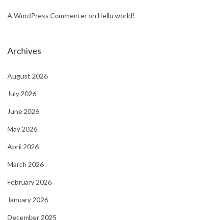
A WordPress Commenter
on
Hello world!
Archives
August 2026
July 2026
June 2026
May 2026
April 2026
March 2026
February 2026
January 2026
December 2025