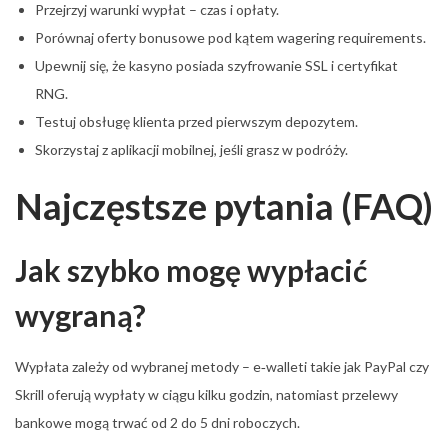
Przejrzyj warunki wypłat – czas i opłaty.
Porównaj oferty bonusowe pod kątem wagering requirements.
Upewnij się, że kasyno posiada szyfrowanie SSL i certyfikat
RNG.
Testuj obsługę klienta przed pierwszym depozytem.
Skorzystaj z aplikacji mobilnej, jeśli grasz w podróży.
Najczęstsze pytania (FAQ)
Jak szybko mogę wypłacić
wygraną?
Wypłata zależy od wybranej metody – e‑walleti takie jak PayPal czy
Skrill oferują wypłaty w ciągu kilku godzin, natomiast przelewy
bankowe mogą trwać od 2 do 5 dni roboczych.