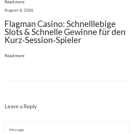
i
Read more
n
August 6, 2026
o
Flagman Casino: Schnelllebige
:
Slots & Schnelle Gewinne für den
é
Kurz‑Session‑Spieler
t
a
Read more
p
e
s
e
t
m
Leave a Reply
é
t
h