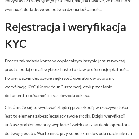
korzystasz z tradycyjnego przelewu, miej na uwadze, że bank może
wymagać dodatkowego potwierdzenia tożsamości.
Rejestracja i weryfikacja
KYC
Proces zakładania konta w wypłacalnym kasynie jest zazwyczaj
prosty: podaj e‑mail, wybierz hasło i ustaw preferencje płatności.
Po pierwszym depozycie większość operatorów poprosi o
weryfikację KYC (Know Your Customer), czyli przesłanie
dokumentu tożsamości oraz dowodu adresu.
Choć może się to wydawać zbędną przeszkodą, w rzeczywistości
jest to element zabezpieczający twoje środki. Dzięki weryfikacji
unikasz problemów przy wypłacie i zwiększasz zaufanie operatora
do twojej osoby. Warto mieć przy sobie skan dowodu i rachunku za