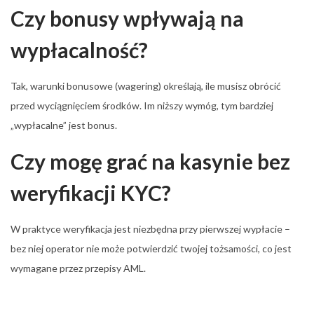
Czy bonusy wpływają na
wypłacalność?
Tak, warunki bonusowe (wagering) określają, ile musisz obrócić
przed wyciągnięciem środków. Im niższy wymóg, tym bardziej
„wypłacalne” jest bonus.
Czy mogę grać na kasynie bez
weryfikacji KYC?
W praktyce weryfikacja jest niezbędna przy pierwszej wypłacie –
bez niej operator nie może potwierdzić twojej tożsamości, co jest
wymagane przez przepisy AML.
R