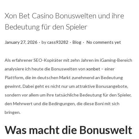
Xon Bet Casino Bonuswelten und ihre
Bedeutung für den Spieler
.
.
.
P
P
January 27, 2026
by
cass93282
Blog
No comments yet
o
o
s
s
Als erfahrener SEO-Kopiräter mit zehn Jahren im iGaming-Bereich
t
t
analysiere ich heute die Bonuswelten von
xonbet
– einer
e
e
Plattform, die im deutschen Markt zunehmend an Bedeutung
d
d
gewinnt. Dabei geht es nicht nur um attraktive Bonusangebote,
o
i
sondern vor allem um ihre tatsächliche Bedeutung für den Spieler,
n
n
den Mehrwert und die Bedingungen, die diese Boni mit sich
bringen.
Was macht die Bonuswelt