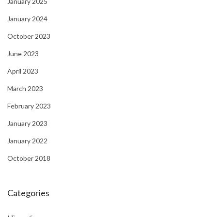
January 2025
January 2024
October 2023
June 2023
April 2023
March 2023
February 2023
January 2023
January 2022
October 2018
Categories