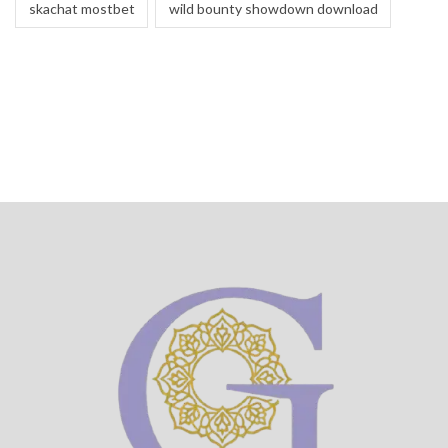
skachat mostbet
wild bounty showdown download