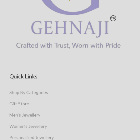
Quick Links
Shop By Categories
Gift Store
Men’s Jewellery
Women’s Jewellery
Personalized Jewellery