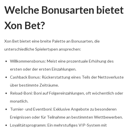
Welche Bonusarten bietet
Xon Bet?
Xon Bet bietet eine breite Palette an Bonusarten, die
unterschiedliche Spielertypen ansprechen:
Willkommensbonus: Meist eine prozentuale Erhöhung des
ersten oder der ersten Einzahlungen.
Cashback Bonus: Rückerstattung eines Teils der Nettoverluste
über bestimmte Zeiträume.
Reload-Boni: Boni auf Folgereinzahlungen, oft wöchentlich oder
monatlich.
Turnier- und Eventboni: Exklusive Angebote zu besonderen
Ereignissen oder für Teilnahme an bestimmten Wettbewerben.
Loyalitätsprogramm: Ein mehrstufiges VIP-System mit