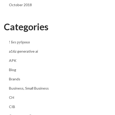
October 2018
Categories
! Без рубрики
a16z generative ai
APK
Blog
Brands
Business, Small Business
CH
CIB