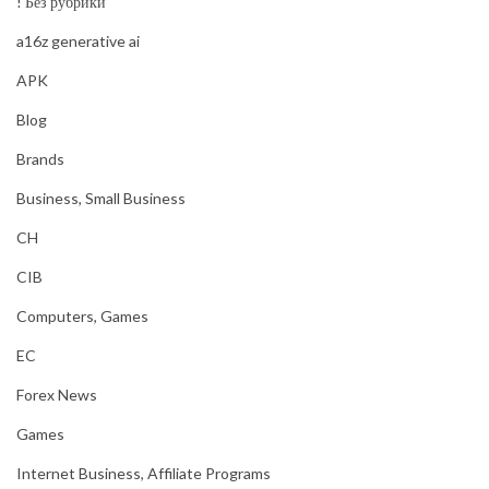
! Без рубрики
a16z generative ai
APK
Blog
Brands
Business, Small Business
CH
CIB
Computers, Games
EC
Forex News
Games
Internet Business, Affiliate Programs