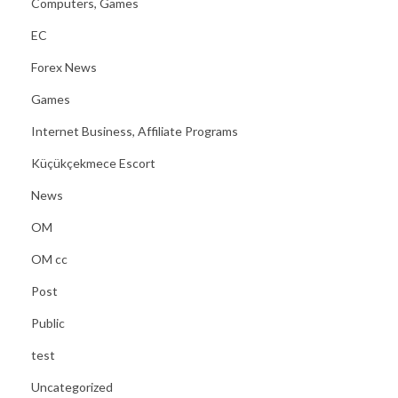
Computers, Games
EC
Forex News
Games
Internet Business, Affiliate Programs
Küçükçekmece Escort
News
OM
OM cc
Post
Public
test
Uncategorized