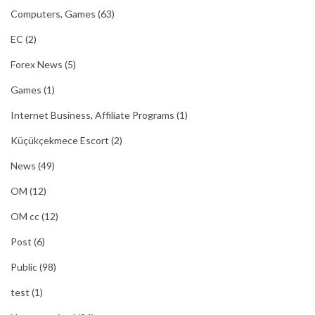
Computers, Games
(63)
EC
(2)
Forex News
(5)
Games
(1)
Internet Business, Affiliate Programs
(1)
Küçükçekmece Escort
(2)
News
(49)
OM
(12)
OM cc
(12)
Post
(6)
Public
(98)
test
(1)