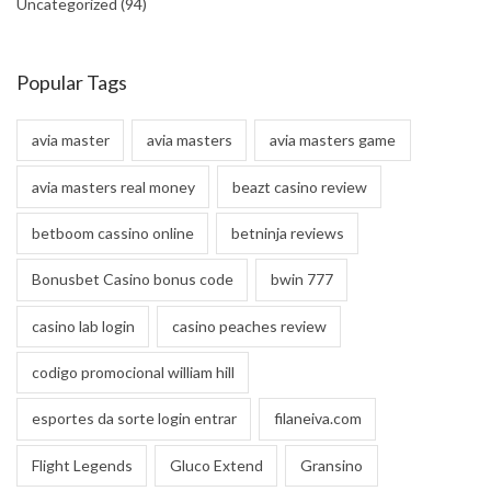
Uncategorized
(94)
Popular Tags
avia master
avia masters
avia masters game
avia masters real money
beazt casino review
betboom cassino online
betninja reviews
Bonusbet Casino bonus code
bwin 777
casino lab login
casino peaches review
codigo promocional william hill
esportes da sorte login entrar
filaneiva.com
Flight Legends
Gluco Extend
Gransino