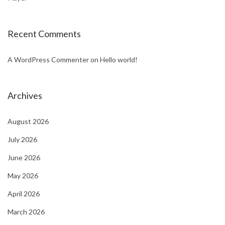
Recent Comments
A WordPress Commenter
on
Hello world!
Archives
August 2026
July 2026
June 2026
May 2026
April 2026
March 2026