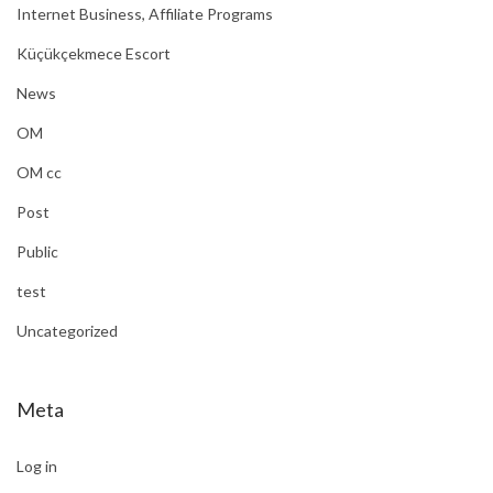
Internet Business, Affiliate Programs
Küçükçekmece Escort
News
OM
OM cc
Post
Public
test
Uncategorized
Meta
Log in