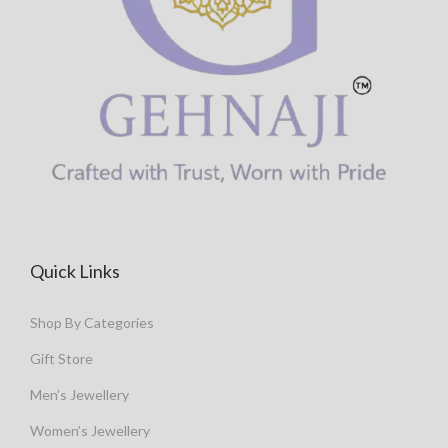
Quick Links
Shop By Categories
Gift Store
Men’s Jewellery
Women’s Jewellery