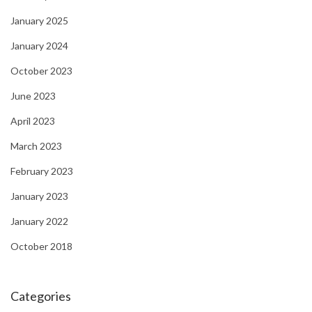
January 2025
January 2024
October 2023
June 2023
April 2023
March 2023
February 2023
January 2023
January 2022
October 2018
Categories