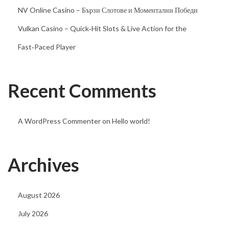
l
NV Online Casino – Бързи Слотове и Моментални Победи
C
Vulkan Casino – Quick‑Hit Slots & Live Action for the
a
Fast‑Paced Player
m
p
i
Recent Comments
n
g
E
A WordPress Commenter
on
Hello world!
x
p
Archives
e
r
i
August 2026
e
July 2026
n