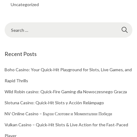
Uncategorized
Recent Posts
Boho Casino: Your Quick‑Hit Playground for Slots, Live Games, and
Rapid Thrills
Wild Robin casino: Quick‑Fire Gaming dla Nowoczesnego Gracza
Slotuna Casino: Quick‑Hit Slots y Acción Relámpago
NV Online Casino – Бързи Слотове и Моментални Победи
Vulkan Casino – Quick‑Hit Slots & Live Action for the Fast‑Paced
Player