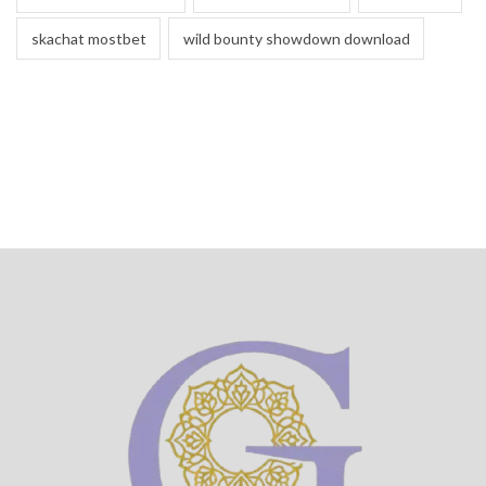
skachat mostbet
wild bounty showdown download