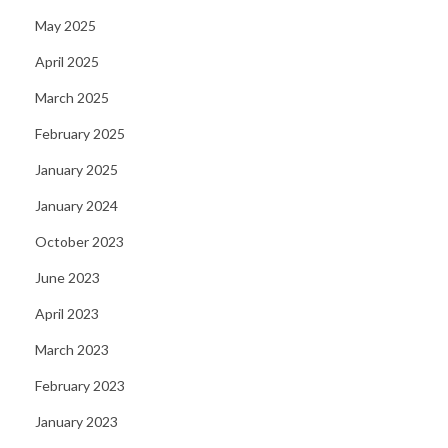
a
May 2025
w
April 2025
a
y
March 2025
s
February 2025
S
January 2025
l
January 2024
o
t
October 2023
O
June 2023
p
April 2023
e
n
March 2023
-
February 2023
A
January 2023
i