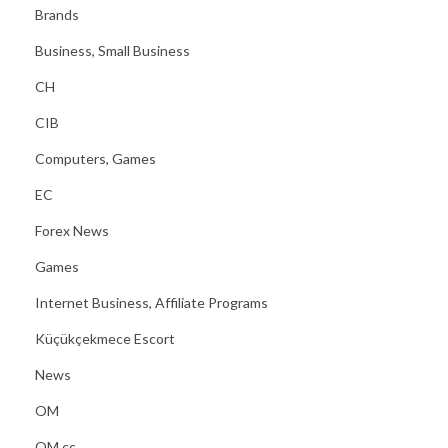
Brands
s
Business, Small Business
a
c
CH
o
CIB
n
Computers, Games
l
a
EC
S
Forex News
t
Games
r
Internet Business, Affiliate Programs
a
d
Küçükçekmece Escort
a
News
d
OM
e
l
OM cc