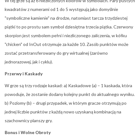
W tej grze są aż 6 niezliczonych kolorów w symbolach. Pary pustych
kwadratów z numerami od 1 do 5 występują jako domyślnie
"symboliczne kamienie" na drodze, natomiast tarcza trzydziestej
piątki to po prostu sam symbol dziesiętna trzecia piątka. Czerwony
skorpion jest symbolem pełni i niezliczonego zaliczenia, w kółku
"chicken" od InOut otrzymuje za każde 10. Zasób punktów może
zostać przetransferowany do gry wirtualnej (zarówno
jednorazowej, jak i cyklu).
Przerwy i Kaskady
W grze są trzy rodzaje kaskad: a) Kaskadowe (a) – 1 kaskada, która
powoduje, że zostanie dodany kolejny punkt do aktualnego wyniku.
b) Poziomy (b) – drugi przypadek, w którym gracze otrzymują po
jednej liczbie punktów z każdą nowo uzyskaną kombinacją na
szachownicy planszy gry.
Bonus i Wolne Obroty