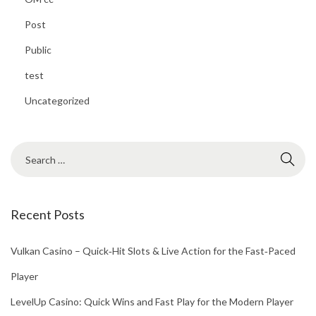
l
Post
e
Public
P
test
o
l
Uncategorized
l
a
s
t
r
Recent Posts
e
l
Vulkan Casino – Quick‑Hit Slots & Live Action for the Fast‑Paced
l
e
Player
i
LevelUp Casino: Quick Wins and Fast Play for the Modern Player
n