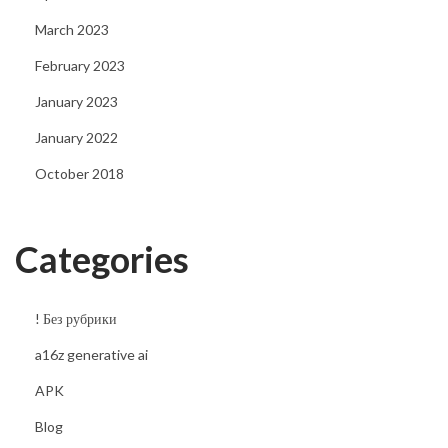
t
March 2023
G
February 2023
i
January 2023
o
c
January 2022
h
October 2018
i
d
Categories
a
S
c
! Без рубрики
o
a16z generative ai
m
m
APK
e
Blog
s