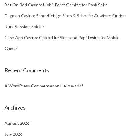
Bet On Red Casino: Mobil‑Først Gaming for Rask Seire
C
h
Flagman Casino: Schnelllebige Slots & Schnelle Gewinne für den
i
Kurz‑Session‑Spieler
c
Cash App Casino: Quick‑Fire Slots and Rapid Wins for Mobile
k
Gamers
e
n
R
Recent Comments
o
a
A WordPress Commenter
on
Hello world!
d
d
Archives
i
I
August 2026
n
July 2026
O