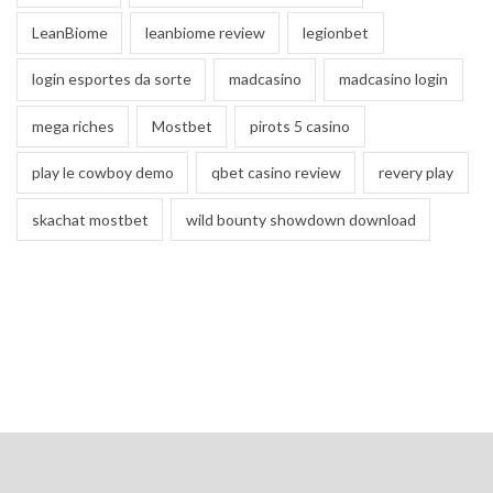
LeanBiome
leanbiome review
legionbet
login esportes da sorte
madcasino
madcasino login
mega riches
Mostbet
pirots 5 casino
play le cowboy demo
qbet casino review
revery play
skachat mostbet
wild bounty showdown download