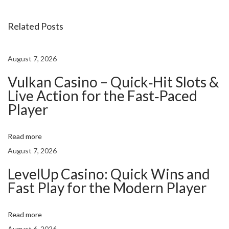
p
Related Posts
i
e
l
August 7, 2026
f
Vulkan Casino – Quick‑Hit Slots &
ü
Live Action for the Fast‑Paced
r
Player
H
o
Read more
b
August 7, 2026
b
y
LevelUp Casino: Quick Wins and
Fast Play for the Modern Player
p
f
l
Read more
i
August 6, 2026