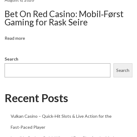
c
Bet On Red Casino: Mobil‑Først
h
Gaming for Rask Seire
t
v
Read more
e
r
s
Search
i
Search
c
h
e
Recent Posts
r
u
Vulkan Casino – Quick‑Hit Slots & Live Action for the
n
g
Fast‑Paced Player
i