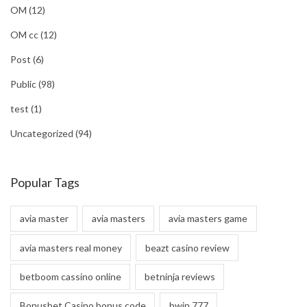
OM
(12)
OM cc
(12)
Post
(6)
Public
(98)
test
(1)
Uncategorized
(94)
Popular Tags
avia master
avia masters
avia masters game
avia masters real money
beazt casino review
betboom cassino online
betninja reviews
Bonusbet Casino bonus code
bwin 777