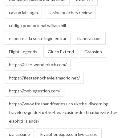
casino lab login
casino peaches review
codigo promocional william hill
esportes da sorte login entrar
filaneiva.com
Flight Legends
Gluco Extend
Gransino
https://alice-wonderluck.com/
https://fiestasnocheviejamadrid.net/
https://moblegestion.com/
https://www.freshandfearless.co.uk/the-discerning-
travelers-guide-to-the-best-casino-destinations-in-the-
elaphiti-islands/
izzi cassino
kivaiphoneapp.com live casino