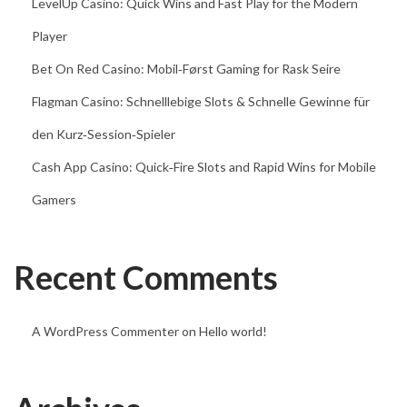
LevelUp Casino: Quick Wins and Fast Play for the Modern
n
Player
d
Bet On Red Casino: Mobil‑Først Gaming for Rask Seire
e
m
Flagman Casino: Schnelllebige Slots & Schnelle Gewinne für
E
den Kurz‑Session‑Spieler
c
Cash App Casino: Quick‑Fire Slots and Rapid Wins for Mobile
h
t
Gamers
g
e
Recent Comments
l
d
C
A WordPress Commenter
on
Hello world!
a
s
i