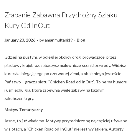
Złapanie Zabawna Przydrożny Szlaku
Kury Od InOut
.
.
P
P
January 23, 2026
by
amanmultani19
Blog
o
o
s
s
Gdzieś na pustyni, w odległej okolicy drogi prowadzącej przez
t
t
piaskowy krajobraz, zobaczysz malownicze scenki przyrody. Widzisz
e
e
kureczka biegającego po czerwonej ziemi, a obok niego jesteście
d
d
Państwo – graczu slotu "Chicken Road od InOut". To pełna humoru
o
i
i uśmiechu gra, która zapewnia wiele zabawy na każdym
n
n
zakończeniu gry.
Motyw Tematyczny
Jasne, to już wiadomo. Motywy przyrodnicze są najczęściej używane
w slotach, a "Chicken Road od InOut" nie jest wyjątkiem. Autorzy