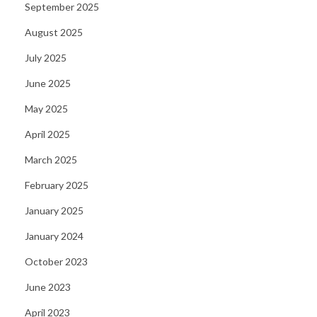
September 2025
c
August 2025
k
e
July 2025
n
June 2025
R
May 2025
o
April 2025
a
d
March 2025
2
February 2025
v
January 2025
o
n
January 2024
I
October 2023
n
June 2023
O
April 2023
u