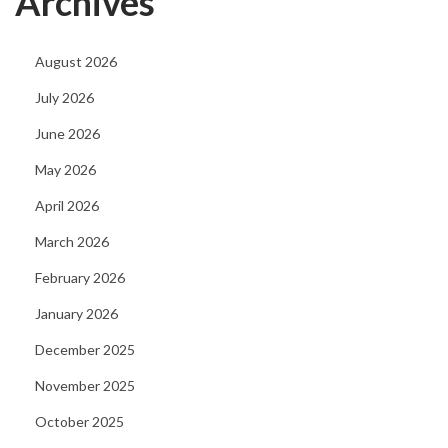
Archives
n
o
August 2026
S
July 2026
l
June 2026
o
t
May 2026
M
April 2026
a
March 2026
c
h
February 2026
i
January 2026
n
December 2025
e
November 2025
C
h
October 2025
i