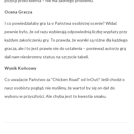
pozycji przez klienta – nie ma żadnego problemu.
Ocena Gracza
I co powiedziałaby gra ta o Państwa osobistej ocenie? Widać
pewnie było, że od razu wybierają odpowiednią liczbę wypłaty przy
każdym zakończeniu gry. To prawda, że wyniki są różne dla każdego
gracza, ale i to jest prawie nie do ustalenia – ponieważ autorzy grą
dali nam nieskromny status na szczycie tabeli.
Wynik Końcowy
Co uważacie Państwo za "Chicken Road" od InOut? Jeśli chodzi o
nasz osobisty pogląd, nie myślimy, że wartoł by się on dał do
wyboru w przyszłości. Ale chyba jest to kwestia smaku.
E
i
n
S