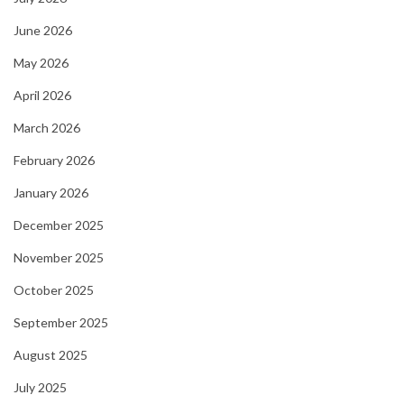
June 2026
May 2026
April 2026
March 2026
February 2026
January 2026
December 2025
November 2025
October 2025
September 2025
August 2025
July 2025