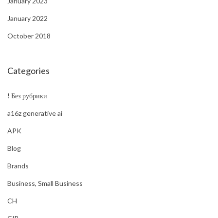
January 2023
January 2022
October 2018
Categories
! Без рубрики
a16z generative ai
APK
Blog
Brands
Business, Small Business
CH