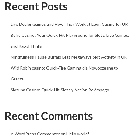
n
Recent Posts
O
u
Live Dealer Games and How They Work at Leon Casino for UK
t
Boho Casino: Your Quick‑Hit Playground for Slots, Live Games,
and Rapid Thrills
Mindfulness Pause Buffalo Blitz Megaways Slot Activity in UK
Wild Robin casino: Quick‑Fire Gaming dla Nowoczesnego
Gracza
Slotuna Casino: Quick‑Hit Slots y Acción Relámpago
Recent Comments
A WordPress Commenter
on
Hello world!