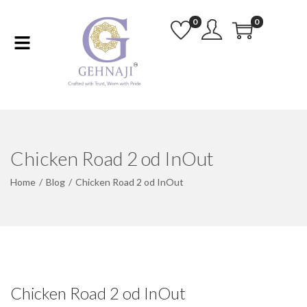
0
0
Chicken Road 2 od InOut
Home
/
Blog
/
Chicken Road 2 od InOut
Chicken Road 2 od InOut