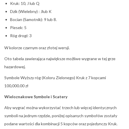
Kruk: 10, J lub Q
Dzik (Wielebny) : Jlub K
Bocian (Samotnik): 9 lub 8.
Piesek: 5
Róg drogi: 3
W kolorze czarnym oraz złotej wersji.
Oto tabela zawierająca największe możliwe wygrane w tej grze
hazardowej.
Symbole Wyższy róg (Koloru Zielonego) Kruk z 7 kopcami
100,000.00 zł
Wieloznakowe Symbole i Scatery
Aby wygrać można wykorzystać trzech lub więcej identycznych
symboli na jednym rzędzie, poniżej opisanych symbołów zostały
podane wartości dla kombinacji 5 kopców oraz pojedynczy Kruk.