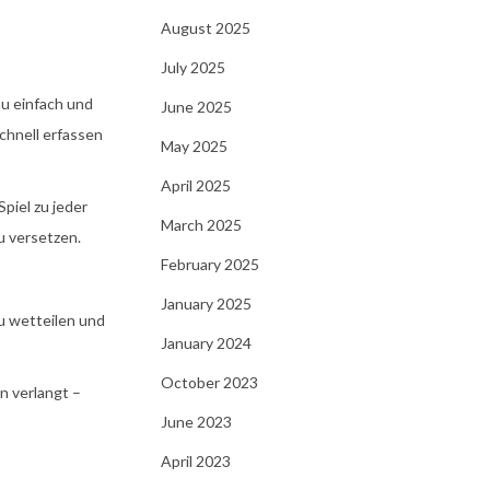
August 2025
July 2025
au einfach und
June 2025
schnell erfassen
May 2025
April 2025
piel zu jeder
March 2025
u versetzen.
February 2025
January 2025
u wetteilen und
January 2024
October 2023
n verlangt –
June 2023
April 2023