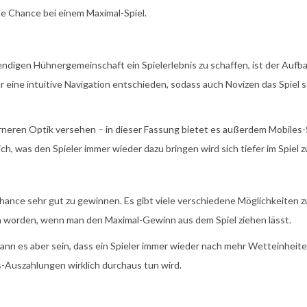
che Chance bei einem Maximal-Spiel.
ebendigen Hühnergemeinschaft ein Spielerlebnis zu schaffen, ist der Aufb
ür eine intuitive Navigation entschieden, sodass auch Novizen das Spiel 
neren Optik versehen – in dieser Fassung bietet es außerdem Mobiles-S
ch, was den Spieler immer wieder dazu bringen wird sich tiefer im Spiel z
hance sehr gut zu gewinnen. Es gibt viele verschiedene Möglichkeiten z
en worden, wenn man den Maximal-Gewinn aus dem Spiel ziehen lässt.
nn es aber sein, dass ein Spieler immer wieder nach mehr Wetteinheite
ns-Auszahlungen wirklich durchaus tun wird.