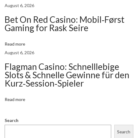
August 6, 2026
i
d
Bet On Red Casino: Mobil‑Først
e
Gaming for Rask Seire
t
o
Read more
G
August 6, 2026
o
Flagman Casino: Schnelllebige
l
Slots & Schnelle Gewinne für den
d
Kurz‑Session‑Spieler
e
n
Read more
G
e
n
Search
i
Search
e