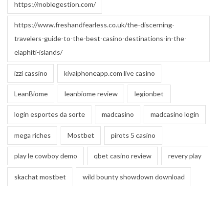
https://moblegestion.com/
https://www.freshandfearless.co.uk/the-discerning-
travelers-guide-to-the-best-casino-destinations-in-the-
elaphiti-islands/
izzi cassino
kivaiphoneapp.com live casino
LeanBiome
leanbiome review
legionbet
login esportes da sorte
madcasino
madcasino login
mega riches
Mostbet
pirots 5 casino
play le cowboy demo
qbet casino review
revery play
skachat mostbet
wild bounty showdown download