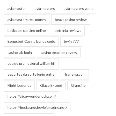
avia master
avia masters
avia masters game
avia masters real money
beazt casino review
betboom cassino online
betninja reviews
Bonusbet Casino bonus code
bwin 777
casino lab login
casino peaches review
codigo promocional william hill
esportes da sorte login entrar
filaneiva.com
Flight Legends
Gluco Extend
Gransino
https://alice-wonderluck.com/
https://fiestasnocheviejamadrid.net/