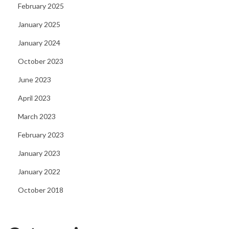
February 2025
n
January 2025
R
u
January 2024
n
October 2023
v
June 2023
o
April 2023
n
P
March 2023
o
February 2023
g
January 2023
g
i
January 2022
P
October 2018
l
a
y