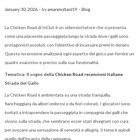
.
.
P
P
January 30, 2026
by
amanmultani19
Blog
o
o
s
s
La Chicken Road di InOut è un videoslottatore che si presenta
t
t
come una piacevole passeggiata lungo la strada dove i galli sono
e
e
protagonisti assoluti, con l’obiettivo di incassare premi in denaro.
d
d
Questa recensione analizzerà ogni aspetto del gioco per fornire un
o
i
quadro esaustivo e preciso sulla sua funzionalità.
n
n
Tematica: Il sogno della
Chicken Road recensioni italiane
Strada del Gallo
La Chicken Road è ambientata su una strada tranquilla,
fiancheggiata da alberi ombrosi e da fiori colorati. I giocatori sono
invitati a intraprendere la passeggiata in compagnia dei galli che
vivono sulla strada, che sembrano esser stati disegnati con cura
per evocare una sensazione di serenità e allegria. Il tema è quindi
quello dell’incanto della campagna.