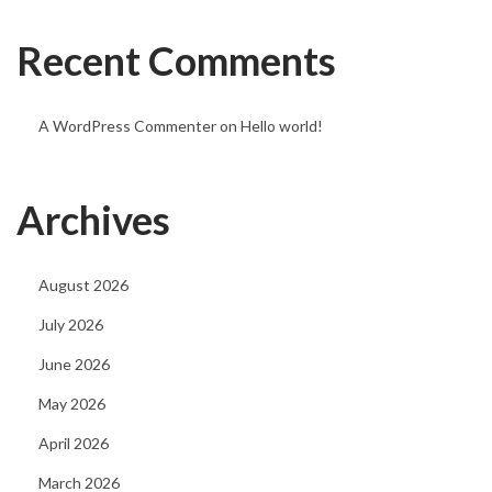
a
Recent Comments
n
d
E
A WordPress Commenter
on
Hello world!
v
e
Archives
r
y
t
August 2026
h
July 2026
i
June 2026
n
g
May 2026
Y
April 2026
o
March 2026
u