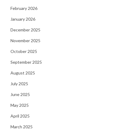
N
February 2026
e
January 2026
e
December 2025
d
November 2025
t
o
October 2025
K
September 2025
n
August 2025
o
w
July 2025
C
June 2025
h
May 2025
i
April 2025
c
k
March 2025
e