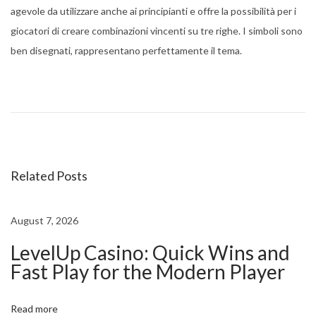
agevole da utilizzare anche ai principianti e offre la possibilità per i
giocatori di creare combinazioni vincenti su tre righe. I simboli sono
ben disegnati, rappresentano perfettamente il tema.
T
h
e
C
o
Related Posts
m
p
l
August 7, 2026
e
LevelUp Casino: Quick Wins and
t
Fast Play for the Modern Player
e
G
Read more
u