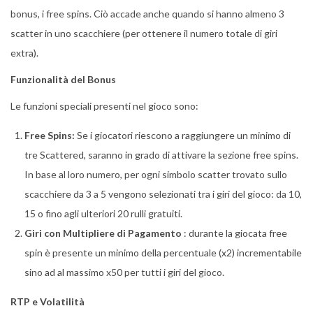
bonus, i free spins. Ciò accade anche quando si hanno almeno 3
scatter in uno scacchiere (per ottenere il numero totale di giri
extra).
Funzionalità del Bonus
Le funzioni speciali presenti nel gioco sono:
Free Spins:
Se i giocatori riescono a raggiungere un minimo di
tre Scattered, saranno in grado di attivare la sezione free spins.
In base al loro numero, per ogni simbolo scatter trovato sullo
scacchiere da 3 a 5 vengono selezionati tra i giri del gioco: da 10,
15 o fino agli ulteriori 20 rulli gratuiti.
Giri con Multipliere di Pagamento
: durante la giocata free
spin è presente un minimo della percentuale (x2) incrementabile
sino ad al massimo x50 per tutti i giri del gioco.
RTP e Volatilità