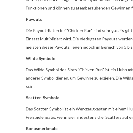
Funktionen und können zu atemberaubenden Gewinnen f
Payouts
Die Payout-Raten bei "Chicken Run" sind sehr gut. Es gib
Einsatz Multipliziert wird. Die niedrigsten Payouts werd
meisten dieser Payouts liegen jedoch im Bereich von 5 bis
Wilde Symbole
Das Wilde Symbol des Slots "Chicken Run" ist ein Huhn mit
anderer Symbol dienen, um Gewinne zu erzielen. Die Wild
sein.
Scatter-Symbole
Das Scatter-Symbol ist ein Werkzeugkasten mit einem Huhn 
Freispiele gratis, wenn sie mindestens drei Scatters auf e
Bonusmerkmale