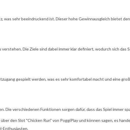
z, was sehr beeindruckend ist. Dieser hohe Gewinnausgleich bietet den 
u verstehen. Die Ziele sind dabei immer klar definiert, wodurch sich das 
netzugang gespielt werden, was es sehr komfortabel macht und eine gro
nen. Die verschiedenen Funktionen sorgen dafür, dass das Spiel immer sp
 über den Slot "Chicken Run" von PoggiPlay und können sagen, es handel
el-Enthusiasten.