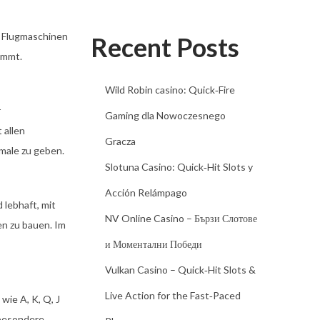
, Flugmaschinen
Recent Posts
immt.
Wild Robin casino: Quick‑Fire
r
Gaming dla Nowoczesnego
 allen
Gracza
kmale zu geben.
Slotuna Casino: Quick‑Hit Slots y
Acción Relámpago
 lebhaft, mit
NV Online Casino – Бързи Слотове
en zu bauen. Im
и Моментални Победи
Vulkan Casino – Quick‑Hit Slots &
Live Action for the Fast‑Paced
wie A, K, Q, J
 besondere