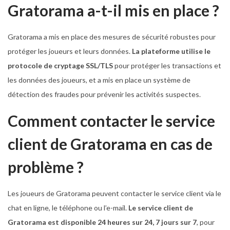
Gratorama a-t-il mis en place ?
Gratorama a mis en place des mesures de sécurité robustes pour
protéger les joueurs et leurs données.
La plateforme utilise le
protocole de cryptage SSL/TLS
pour protéger les transactions et
les données des joueurs, et a mis en place un système de
détection des fraudes pour prévenir les activités suspectes.
Comment contacter le service
client de Gratorama en cas de
problème ?
Les joueurs de Gratorama peuvent contacter le service client via le
chat en ligne, le téléphone ou l’e-mail.
Le service client de
Gratorama est disponible 24 heures sur 24, 7 jours sur 7
, pour