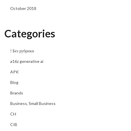
1
October 2018
Categories
! Без рубрики
a16z generative ai
APK
Blog
Brands
Business, Small Business
CH
CIB