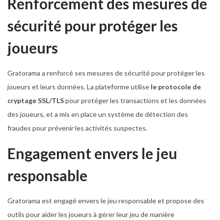
Renforcement des mesures de
sécurité pour protéger les
joueurs
Gratorama a renforcé ses mesures de sécurité pour protéger les
joueurs et leurs données. La plateforme utilise
le protocole de
cryptage SSL/TLS
pour protéger les transactions et les données
des joueurs, et a mis en place un système de détection des
fraudes pour prévenir les activités suspectes.
Engagement envers le jeu
responsable
Gratorama est engagé envers le jeu responsable et propose des
outils pour aider les joueurs à gérer leur jeu de manière