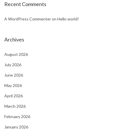
Recent Comments
A WordPress Commenter
on
Hello world!
Archives
August 2026
July 2026
June 2026
May 2026
April 2026
March 2026
February 2026
January 2026