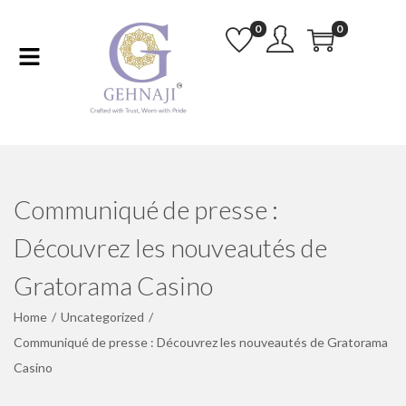
0
0
Communiqué de presse :
Découvrez les nouveautés de
Gratorama Casino
Home
/
Uncategorized
/
Communiqué de presse : Découvrez les nouveautés de Gratorama
Casino