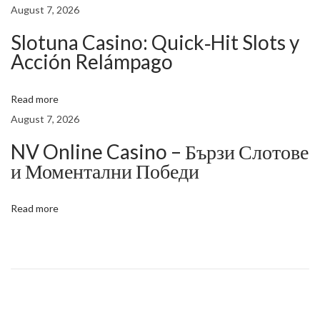
August 7, 2026
e
c
Slotuna Casino: Quick‑Hit Slots y
Acción Relámpago
t
i
o
Read more
n
August 7, 2026
d
NV Online Casino – Бързи Слотове
e
и Моментални Победи
v
o
Read more
s
D
o
n
n
é