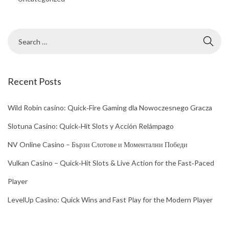
Recent Posts
Wild Robin casino: Quick‑Fire Gaming dla Nowoczesnego Gracza
Slotuna Casino: Quick‑Hit Slots y Acción Relámpago
NV Online Casino – Бързи Слотове и Моментални Победи
Vulkan Casino – Quick‑Hit Slots & Live Action for the Fast‑Paced
Player
LevelUp Casino: Quick Wins and Fast Play for the Modern Player