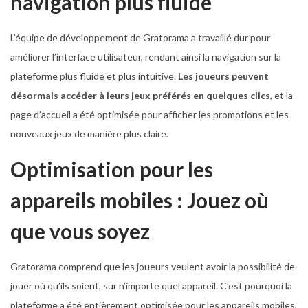
navigation plus fluide
L’équipe de développement de Gratorama a travaillé dur pour
améliorer l’interface utilisateur, rendant ainsi la navigation sur la
plateforme plus fluide et plus intuitive.
Les joueurs peuvent
désormais accéder à leurs jeux préférés en quelques clics
, et la
page d’accueil a été optimisée pour afficher les promotions et les
nouveaux jeux de manière plus claire.
Optimisation pour les
appareils mobiles : Jouez où
que vous soyez
Gratorama comprend que les joueurs veulent avoir la possibilité de
jouer où qu’ils soient, sur n’importe quel appareil. C’est pourquoi la
plateforme a été entièrement optimisée pour les appareils mobiles,