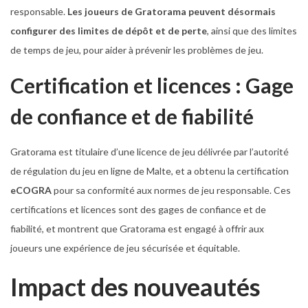
responsable.
Les joueurs de Gratorama peuvent désormais
configurer des limites de dépôt et de perte
, ainsi que des limites
de temps de jeu, pour aider à prévenir les problèmes de jeu.
Certification et licences : Gage
de confiance et de fiabilité
Gratorama est titulaire d’une licence de jeu délivrée par l’autorité
de régulation du jeu en ligne de Malte, et a obtenu la certification
eCOGRA
pour sa conformité aux normes de jeu responsable. Ces
certifications et licences sont des gages de confiance et de
fiabilité, et montrent que Gratorama est engagé à offrir aux
joueurs une expérience de jeu sécurisée et équitable.
Impact des nouveautés