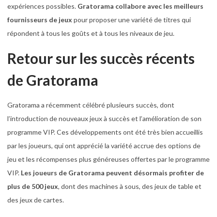
expériences possibles.
Gratorama collabore avec les meilleurs
fournisseurs de jeux
pour proposer une variété de titres qui
répondent à tous les goûts et à tous les niveaux de jeu.
Retour sur les succès récents
de Gratorama
Gratorama a récemment célébré plusieurs succès, dont
l’introduction de nouveaux jeux à succès et l’amélioration de son
programme VIP. Ces développements ont été très bien accueillis
par les joueurs, qui ont apprécié la variété accrue des options de
jeu et les récompenses plus généreuses offertes par le programme
VIP.
Les joueurs de Gratorama peuvent désormais profiter de
plus de 500 jeux
, dont des machines à sous, des jeux de table et
des jeux de cartes.