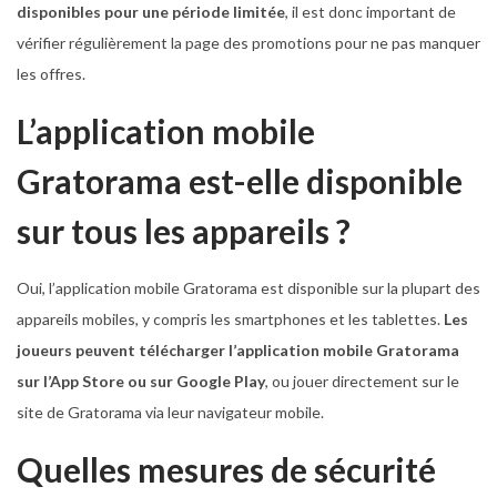
disponibles pour une période limitée
, il est donc important de
vérifier régulièrement la page des promotions pour ne pas manquer
les offres.
L’application mobile
Gratorama est-elle disponible
sur tous les appareils ?
Oui, l’application mobile Gratorama est disponible sur la plupart des
appareils mobiles, y compris les smartphones et les tablettes.
Les
joueurs peuvent télécharger l’application mobile Gratorama
sur l’App Store ou sur Google Play
, ou jouer directement sur le
site de Gratorama via leur navigateur mobile.
Quelles mesures de sécurité