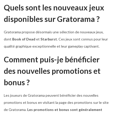
Quels sont les nouveaux jeux
disponibles sur Gratorama ?
Gratorama propose désormais une sélection de nouveaux jeux,
dont
Book of Dead
et
Starburst
. Ces jeux sont connus pour leur
qualité graphique exceptionnelle et leur gameplay captivant.
Comment puis-je bénéficier
des nouvelles promotions et
bonus ?
Les joueurs de Gratorama peuvent bénéficier des nouvelles
promotions et bonus en visitant la page des promotions sur le site
de Gratorama.
Les promotions et bonus sont généralement