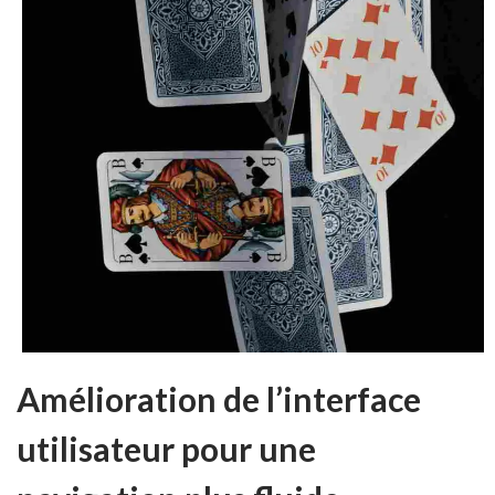
Amélioration de l’interface
utilisateur pour une