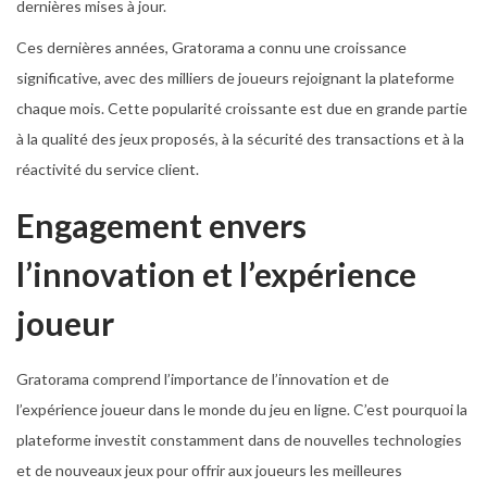
dernières mises à jour.
Ces dernières années, Gratorama a connu une croissance
significative, avec des milliers de joueurs rejoignant la plateforme
chaque mois. Cette popularité croissante est due en grande partie
à la qualité des jeux proposés, à la sécurité des transactions et à la
réactivité du service client.
Engagement envers
l’innovation et l’expérience
joueur
Gratorama comprend l’importance de l’innovation et de
l’expérience joueur dans le monde du jeu en ligne. C’est pourquoi la
plateforme investit constamment dans de nouvelles technologies
et de nouveaux jeux pour offrir aux joueurs les meilleures