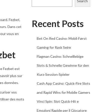
Search
asard. Fezbet,
Recent Posts
eurs. Dans cet
pour vous en
Bet On Red Casino: Mobil‑Først
Gaming for Rask Seire
zbet
Flagman Casino: Schnelllebige
Slots & Schnelle Gewinne für den
de Fezbet est
Kurz‑Session‑Spieler
savoir plus sur
des données.
Cash App Casino: Quick‑Fire Slots
curiser vos
and Rapid Wins for Mobile Gamers
tiliser des mots
Vinci Spin: Slot Quick‑Hit e
Emozioni Rapide per il Giocatore