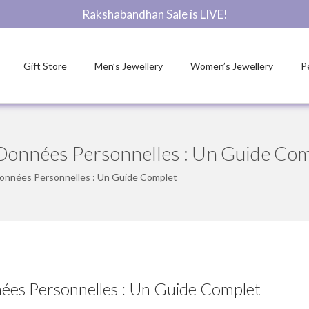
FLAT 10% Off
Gift Store
Men’s Jewellery
Women’s Jewellery
P
s Données Personnelles : Un Guide Co
 Données Personnelles : Un Guide Complet
nées Personnelles : Un Guide Complet