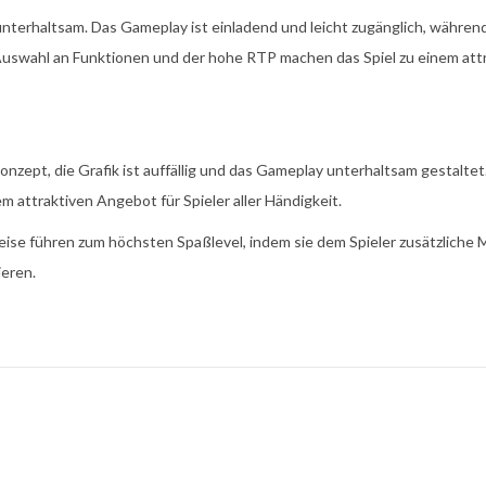
unterhaltsam. Das Gameplay ist einladend und leicht zugänglich, während
Auswahl an Funktionen und der hohe RTP machen das Spiel zu einem att
zept, die Grafik ist auffällig und das Gameplay unterhaltsam gestaltet
 attraktiven Angebot für Spieler aller Händigkeit.
ise führen zum höchsten Spaßlevel, indem sie dem Spieler zusätzliche 
ieren.