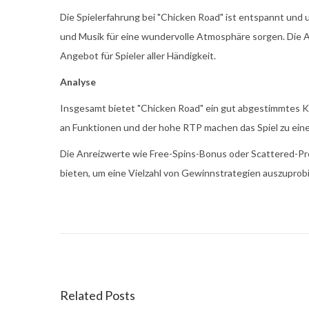
Die Spielerfahrung bei "Chicken Road" ist entspannt und 
und Musik für eine wundervolle Atmosphäre sorgen. Die 
Angebot für Spieler aller Händigkeit.
Analyse
Insgesamt bietet "Chicken Road" ein gut abgestimmtes Kon
an Funktionen und der hohe RTP machen das Spiel zu einem
Die Anreizwerte wie Free-Spins-Bonus oder Scattered-Pre
bieten, um eine Vielzahl von Gewinnstrategien auszuprob
L
e
C
h
e
Related Posts
m