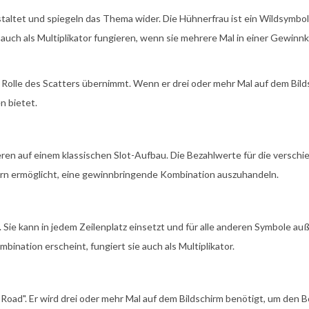
altet und spiegeln das Thema wider. Die Hühnerfrau ist ein Wildsymbol, 
auch als Multiplikator fungieren, wenn sie mehrere Mal in einer Gewinn
e Rolle des Scatters übernimmt. Wenn er drei oder mehr Mal auf dem Bild
n bietet.
ieren auf einem klassischen Slot-Aufbau. Die Bezahlwerte für die versc
lern ermöglicht, eine gewinnbringende Kombination auszuhandeln.
 Sie kann in jedem Zeilenplatz einsetzt und für alle anderen Symbole au
nation erscheint, fungiert sie auch als Multiplikator.
Road". Er wird drei oder mehr Mal auf dem Bildschirm benötigt, um den 