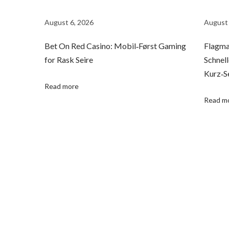
i
n
August 6, 2026
August 
d
Bet On Red Casino: Mobil‑Først Gaming
Flagman
e
for Rask Seire
Schnel
l
Kurz‑S
a
Read more
R
Read m
o
u
t
e
P
o
u
l
e