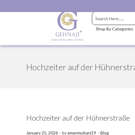
Shop By Categories
Hochzeiter auf der Hühnerstr
Hochzeiter auf der Hühnerstraße
.
.
P
P
January 25, 2026
by
amanmultani19
Blog