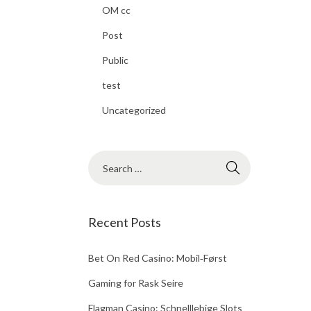
OM cc
Post
Public
test
Uncategorized
Recent Posts
Bet On Red Casino: Mobil‑Først
Gaming for Rask Seire
Flagman Casino: Schnelllebige Slots