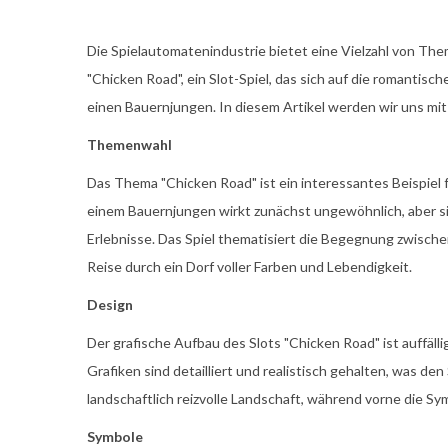
o
o
s
s
Die Spielautomatenindustrie bietet eine Vielzahl von Them
t
t
"Chicken Road", ein Slot-Spiel, das sich auf die romanti
e
e
einen Bauernjungen. In diesem Artikel werden wir uns mi
d
d
Themenwahl
o
i
Das Thema "Chicken Road" ist ein interessantes Beispiel f
n
n
einem Bauernjungen wirkt zunächst ungewöhnlich, aber si
Erlebnisse. Das Spiel thematisiert die Begegnung zwisch
Reise durch ein Dorf voller Farben und Lebendigkeit.
Design
Der grafische Aufbau des Slots "Chicken Road" ist auffällig 
Grafiken sind detailliert und realistisch gehalten, was de
landschaftlich reizvolle Landschaft, während vorne die 
Symbole