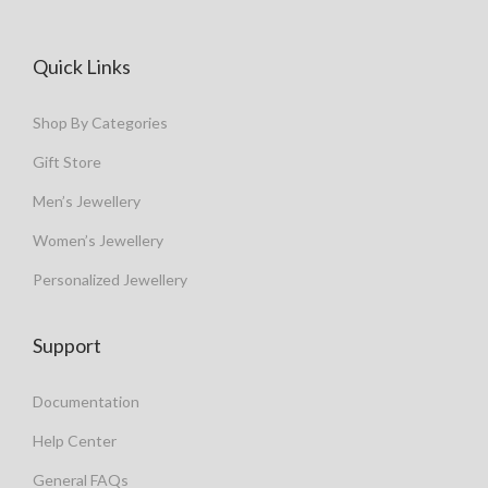
Quick Links
Shop By Categories
Gift Store
Men’s Jewellery
Women’s Jewellery
Personalized Jewellery
Support
Documentation
Help Center
General FAQs