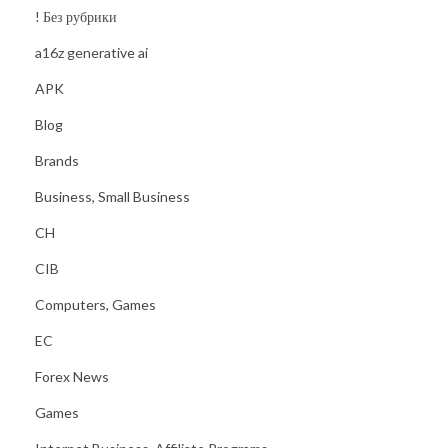
! Без рубрики
a16z generative ai
APK
Blog
Brands
Business, Small Business
CH
CIB
Computers, Games
EC
Forex News
Games