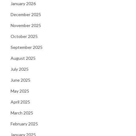
January 2026
f
d
December 2025
e
November 2025
r
October 2025
H
September 2025
ü
h
August 2025
n
July 2025
e
June 2025
r
s
May 2025
t
April 2025
r
March 2025
a
February 2025
ß
e
January 2025