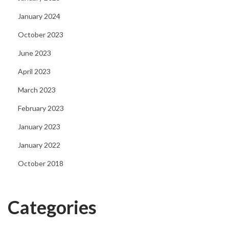
January 2024
October 2023
June 2023
April 2023
March 2023
February 2023
January 2023
January 2022
October 2018
Categories