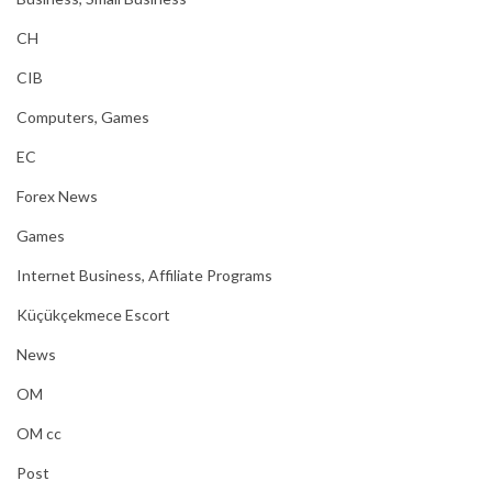
CH
CIB
Computers, Games
EC
Forex News
Games
Internet Business, Affiliate Programs
Küçükçekmece Escort
News
OM
OM cc
Post