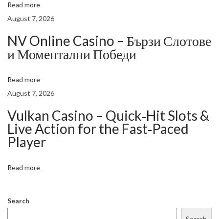
Read more
i
August 7, 2026
A
l
NV Online Casino – Бързи Слотове
l
и Моментални Победи
e
v
Read more
a
August 7, 2026
t
Vulkan Casino – Quick‑Hit Slots &
o
Live Action for the Fast‑Paced
r
Player
i
n
Read more
e
l
l
Search
a
Search