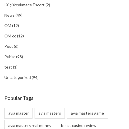
Küçükçekmece Escort
(2)
News
(49)
OM
(12)
OM cc
(12)
Post
(6)
Public
(98)
test
(1)
Uncategorized
(94)
Popular Tags
avia master
avia masters
avia masters game
avia masters real money
beazt casino review