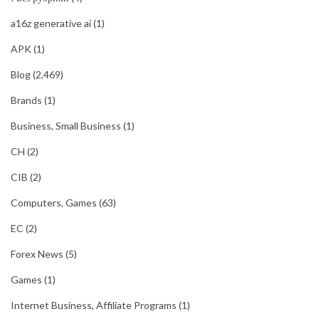
a16z generative ai
(1)
APK
(1)
Blog
(2,469)
Brands
(1)
Business, Small Business
(1)
CH
(2)
CIB
(2)
Computers, Games
(63)
EC
(2)
Forex News
(5)
Games
(1)
Internet Business, Affiliate Programs
(1)