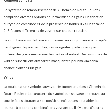
Remboursements
Le système de remboursement de « Chemin de Route Poulet »
comprend diverses options pour maximiser les gains. En fonction
du type de combinée et de la présence de bonus, il y a un total de
243 façons différentes de gagner sur chaque rotation.
Les combinaisons de base sont basées sur cinq rouleaux et jusqu’à
neuf lignes de paiement fixe, ce qui signifie que le joueur peut
obtenir des gains même avec les cartes standard. Des symboles de
wild se substituent aux cartes manquantes pour maximiser la
chance d’obtenir un gain.
Wilds
La poule est un symbole sauvage très important dans « Chemin de
Route Poulet ». Le caractère du symbolique sauvage se trouve sur
tout le jeu, s’ajoutant à ses positions existantes pour aider les
joueurs à créer des combinaisons gagnantes. Il n’y a pas d’autres